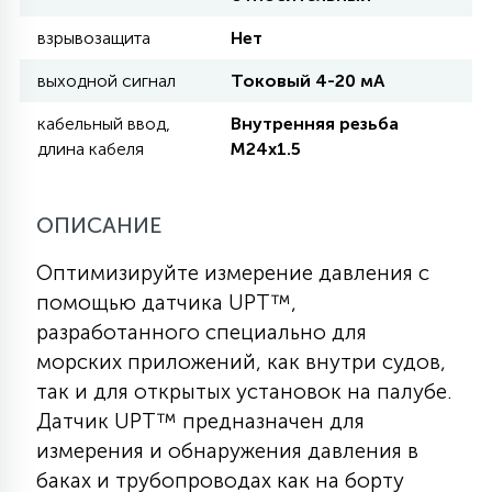
взрывозащита
Нет
11
УЛИЧНЫЕ ЕЛИ
выходной сигнал
Токовый 4-20 мА
кабельный ввод,
Внутренняя резьба
4
длина кабеля
M24x1.5
ИНТЕРЬЕРНЫЕ ЕЛИ
ОПИСАНИЕ
12
КОМПЛЕКТЫ ДЛЯ ЕЛЕЙ
Оптимизируйте измерение давления с
помощью датчика UPT™,
4
ВИДЕО ЗАНАВЕСЫ
разработанного специально для
морских приложений, как внутри судов,
так и для открытых установок на палубе.
524
ПРАЗДНИЧНЫЕ ФИГУРЫ-
Датчик UPT™ предназначен для
ФОНАРИКИ
измерения и обнаружения давления в
баках и трубопроводах как на борту
4
КОСМЕТОЛОГИЧЕСКИЕ