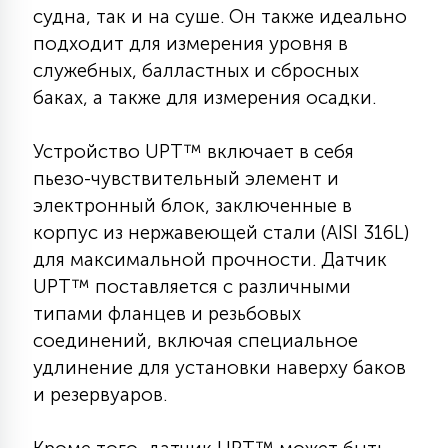
судна, так и на суше. Он также идеально
КРЕСЛА
подходит для измерения уровня в
служебных, балластных и сбросных
6
МЕДИЦИНСКИЕ АППАРАТЫ
баках, а также для измерения осадки.
Устройство UPT™ включает в себя
3
ОПЕРАЦИОННЫЕ СТОЛЫ
пьезо-чувствительный элемент и
электронный блок, заключенные в
17
корпус из нержавеющей стали (AISI 316L)
ДИНАМИЧЕСКИЙ СВЕТ
для максимальной прочности. Датчик
UPT™ поставляется с различными
98
типами фланцев и резьбовых
СЦЕНИЧЕСКОЕ И СТУДИЙНОЕ
соединений, включая специальное
удлинение для установки наверху баков
6
и резервуаров.
ЛАЗЕРНЫЕ СИСТЕМЫ