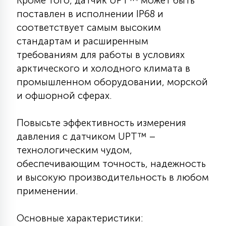
Кроме того, датчик UPT™ может быть
7
УПРАВЛЕНИЕ СВЕТОМ
поставлен в исполнении IP68 и
соответствует самым высоким
стандартам и расширенным
34
КОМПЛЕКТУЮЩИЕ
требованиям для работы в условиях
арктического и холодного климата в
промышленном оборудовании, морской
4
СТЕКЛЯННЫЕ
и офшорной сферах.
37
Повысьте эффективность измерения
ПОДВЕСНЫЕ
давления с датчиком UPT™ –
технологическим чудом,
12
обеспечивающим точность, надежность
НАПОЛЬНЫЕ
и высокую производительность в любом
применении.
36
НАСТЕННЫЕ
Основные характеристики: