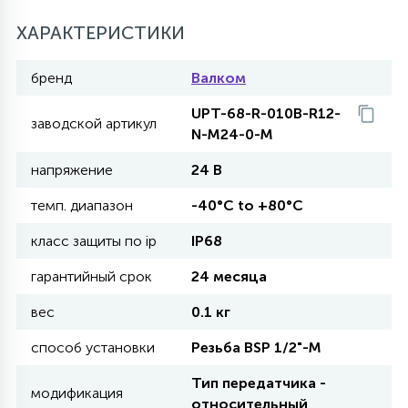
27
ХАРАКТЕРИСТИКИ
135
13
ДЕРЕВЯННЫЕ
ЦИЛИНДРИЧЕСКИЕ
3D МОТИВЫ
СЕГМЕНТ
бренд
Валком
117
568
10
144
ВОЛНИСТЫЕ
UPT-68-R-010B-R12-
ТАБЛЕТКИ
ГИРЛЯНДЫ
АКСЕССУАРЫ К LED ПАНЕЛЯМ
заводской артикул
N-M24-0-M
напряжение
24 В
669
79
БРА И ЛЮСТРЫ
ШАРЫ
темп. диапазон
-40°C to +80°C
класс защиты по ip
IP68
2
САЛЮТЫ
гарантийный срок
24 месяца
вес
0.1 кг
17
ДЕРЕВЬЯ
способ установки
Резьба BSP 1/2"-М
Тип передатчика -
60
модификация
3D ФИГУРЫ ИЗ АКРИЛА
относительный