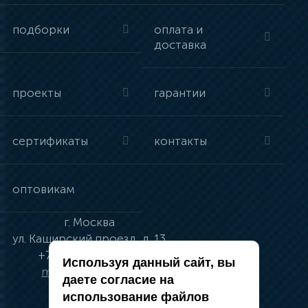
подборки
оплата и
доставка
проекты
гарантии
сертификаты
контакты
оптовикам
г.
Москва
ул.
Каширский проезд, д. 13
+7 (495) 134-41-83
Используя данный сайт, вы
moskva@vincci.ru
даете согласие на
использование файлов