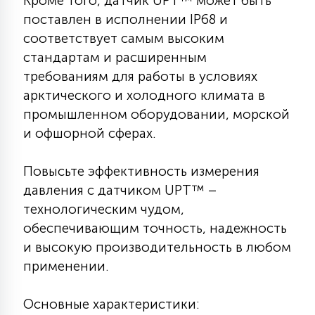
Кроме того, датчик UPT™ может быть
7
УПРАВЛЕНИЕ СВЕТОМ
поставлен в исполнении IP68 и
соответствует самым высоким
стандартам и расширенным
34
КОМПЛЕКТУЮЩИЕ
требованиям для работы в условиях
арктического и холодного климата в
промышленном оборудовании, морской
4
СТЕКЛЯННЫЕ
и офшорной сферах.
37
Повысьте эффективность измерения
ПОДВЕСНЫЕ
давления с датчиком UPT™ –
технологическим чудом,
12
обеспечивающим точность, надежность
НАПОЛЬНЫЕ
и высокую производительность в любом
применении.
36
НАСТЕННЫЕ
Основные характеристики: