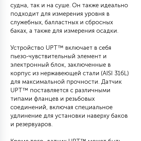
судна, так и на суше. Он также идеально
КРЕСЛА
подходит для измерения уровня в
служебных, балластных и сбросных
6
МЕДИЦИНСКИЕ АППАРАТЫ
баках, а также для измерения осадки.
Устройство UPT™ включает в себя
3
ОПЕРАЦИОННЫЕ СТОЛЫ
пьезо-чувствительный элемент и
электронный блок, заключенные в
17
корпус из нержавеющей стали (AISI 316L)
ДИНАМИЧЕСКИЙ СВЕТ
для максимальной прочности. Датчик
UPT™ поставляется с различными
98
типами фланцев и резьбовых
СЦЕНИЧЕСКОЕ И СТУДИЙНОЕ
соединений, включая специальное
удлинение для установки наверху баков
6
и резервуаров.
ЛАЗЕРНЫЕ СИСТЕМЫ