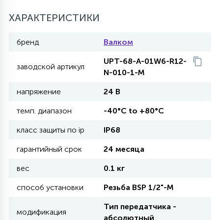
27
ХАРАКТЕРИСТИКИ
135
13
ДЕРЕВЯННЫЕ
ЦИЛИНДРИЧЕСКИЕ
3D МОТИВЫ
СЕГМЕНТ
бренд
Валком
117
568
10
144
ВОЛНИСТЫЕ
UPT-68-A-01W6-R12-
ТАБЛЕТКИ
ГИРЛЯНДЫ
АКСЕССУАРЫ К LED ПАНЕЛЯМ
заводской артикул
N-010-1-M
напряжение
24 В
669
79
БРА И ЛЮСТРЫ
ШАРЫ
темп. диапазон
-40°C to +80°C
класс защиты по ip
IP68
2
САЛЮТЫ
гарантийный срок
24 месяца
вес
0.1 кг
17
ДЕРЕВЬЯ
способ установки
Резьба BSP 1/2"-М
Тип передатчика -
60
модификация
3D ФИГУРЫ ИЗ АКРИЛА
абсолютный