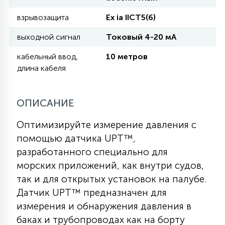
взрывозащита
Eх ia IICT5(6)
11
УЛИЧНЫЕ ЕЛИ
выходной сигнал
Токовый 4-20 мА
кабельный ввод,
10 метров
4
длина кабеля
ИНТЕРЬЕРНЫЕ ЕЛИ
ОПИСАНИЕ
12
КОМПЛЕКТЫ ДЛЯ ЕЛЕЙ
Оптимизируйте измерение давления с
помощью датчика UPT™,
4
ВИДЕО ЗАНАВЕСЫ
разработанного специально для
морских приложений, как внутри судов,
так и для открытых установок на палубе.
524
ПРАЗДНИЧНЫЕ ФИГУРЫ-
Датчик UPT™ предназначен для
ФОНАРИКИ
измерения и обнаружения давления в
баках и трубопроводах как на борту
4
КОСМЕТОЛОГИЧЕСКИЕ