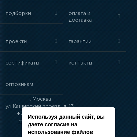
подборки
оплата и
доставка
проекты
гарантии
сертификаты
контакты
оптовикам
г.
Москва
ул.
Каширский проезд, д. 13
+7 (495) 134-41-83
Используя данный сайт, вы
moskva@vincci.ru
даете согласие на
использование файлов