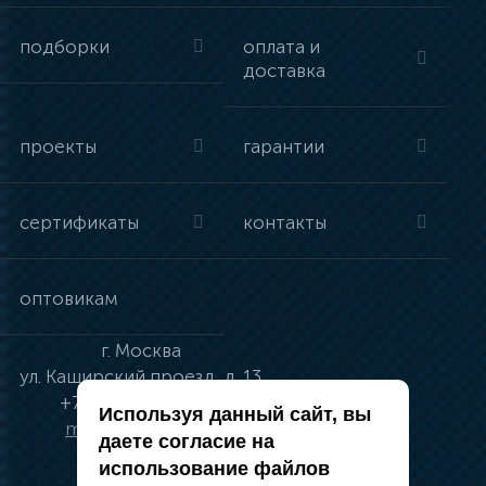
подборки
оплата и
доставка
проекты
гарантии
сертификаты
контакты
оптовикам
г.
Москва
ул.
Каширский проезд, д. 13
+7 (495) 134-41-83
Используя данный сайт, вы
moskva@vincci.ru
даете согласие на
использование файлов