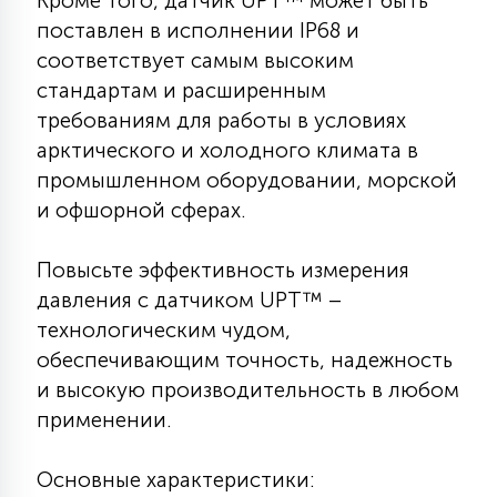
Кроме того, датчик UPT™ может быть
7
УПРАВЛЕНИЕ СВЕТОМ
поставлен в исполнении IP68 и
соответствует самым высоким
стандартам и расширенным
34
КОМПЛЕКТУЮЩИЕ
требованиям для работы в условиях
арктического и холодного климата в
промышленном оборудовании, морской
4
СТЕКЛЯННЫЕ
и офшорной сферах.
37
Повысьте эффективность измерения
ПОДВЕСНЫЕ
давления с датчиком UPT™ –
технологическим чудом,
12
обеспечивающим точность, надежность
НАПОЛЬНЫЕ
и высокую производительность в любом
применении.
36
НАСТЕННЫЕ
Основные характеристики: