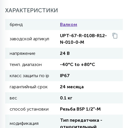
27
ХАРАКТЕРИСТИКИ
135
13
ДЕРЕВЯННЫЕ
ЦИЛИНДРИЧЕСКИЕ
3D МОТИВЫ
СЕГМЕНТ
бренд
Валком
117
568
10
144
ВОЛНИСТЫЕ
UPT-67-R-010B-R12-
ТАБЛЕТКИ
ГИРЛЯНДЫ
АКСЕССУАРЫ К LED ПАНЕЛЯМ
заводской артикул
N-010-0-M
напряжение
24 В
669
79
БРА И ЛЮСТРЫ
ШАРЫ
темп. диапазон
-40°C to +80°C
класс защиты по ip
IP67
2
САЛЮТЫ
гарантийный срок
24 месяца
вес
0.1 кг
17
ДЕРЕВЬЯ
способ установки
Резьба BSP 1/2"-М
Тип передатчика -
60
модификация
3D ФИГУРЫ ИЗ АКРИЛА
относительный