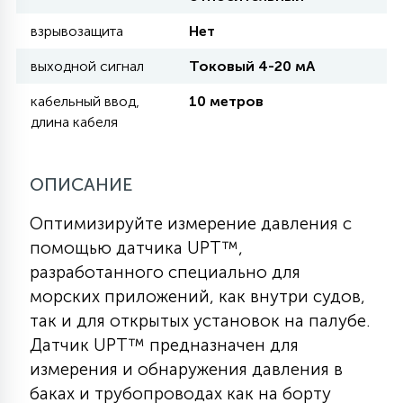
взрывозащита
Нет
11
УЛИЧНЫЕ ЕЛИ
выходной сигнал
Токовый 4-20 мА
кабельный ввод,
10 метров
4
длина кабеля
ИНТЕРЬЕРНЫЕ ЕЛИ
ОПИСАНИЕ
12
КОМПЛЕКТЫ ДЛЯ ЕЛЕЙ
Оптимизируйте измерение давления с
помощью датчика UPT™,
4
ВИДЕО ЗАНАВЕСЫ
разработанного специально для
морских приложений, как внутри судов,
так и для открытых установок на палубе.
524
ПРАЗДНИЧНЫЕ ФИГУРЫ-
Датчик UPT™ предназначен для
ФОНАРИКИ
измерения и обнаружения давления в
баках и трубопроводах как на борту
4
КОСМЕТОЛОГИЧЕСКИЕ