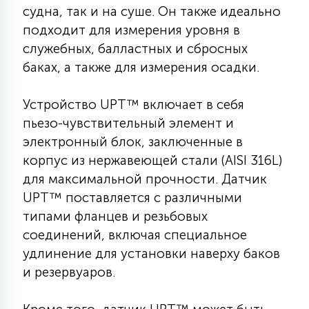
судна, так и на суше. Он также идеально
КРЕСЛА
подходит для измерения уровня в
служебных, балластных и сбросных
6
МЕДИЦИНСКИЕ АППАРАТЫ
баках, а также для измерения осадки.
Устройство UPT™ включает в себя
3
ОПЕРАЦИОННЫЕ СТОЛЫ
пьезо-чувствительный элемент и
электронный блок, заключенные в
17
корпус из нержавеющей стали (AISI 316L)
ДИНАМИЧЕСКИЙ СВЕТ
для максимальной прочности. Датчик
UPT™ поставляется с различными
98
типами фланцев и резьбовых
СЦЕНИЧЕСКОЕ И СТУДИЙНОЕ
соединений, включая специальное
удлинение для установки наверху баков
6
и резервуаров.
ЛАЗЕРНЫЕ СИСТЕМЫ