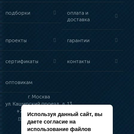
подборки
оплата и
доставка
проекты
гарантии
сертификаты
контакты
оптовикам
г.
Москва
ул.
Каширский проезд, д. 13
+7 (495) 134-41-83
Используя данный сайт, вы
moskva@vincci.ru
даете согласие на
использование файлов