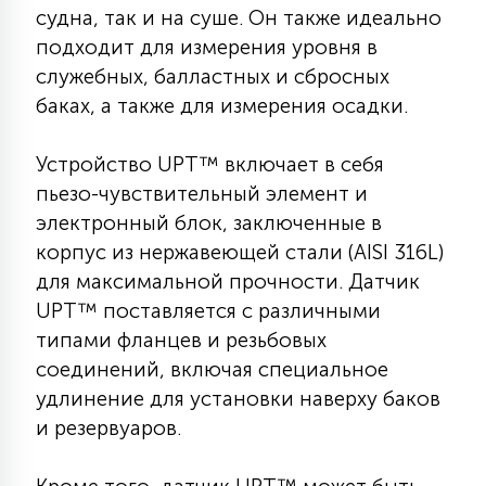
судна, так и на суше. Он также идеально
КРЕСЛА
подходит для измерения уровня в
служебных, балластных и сбросных
6
МЕДИЦИНСКИЕ АППАРАТЫ
баках, а также для измерения осадки.
Устройство UPT™ включает в себя
3
ОПЕРАЦИОННЫЕ СТОЛЫ
пьезо-чувствительный элемент и
электронный блок, заключенные в
17
корпус из нержавеющей стали (AISI 316L)
ДИНАМИЧЕСКИЙ СВЕТ
для максимальной прочности. Датчик
UPT™ поставляется с различными
98
типами фланцев и резьбовых
СЦЕНИЧЕСКОЕ И СТУДИЙНОЕ
соединений, включая специальное
удлинение для установки наверху баков
6
и резервуаров.
ЛАЗЕРНЫЕ СИСТЕМЫ