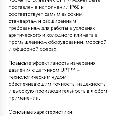
Кроме того, датчик UPT™ может быть
7
УПРАВЛЕНИЕ СВЕТОМ
поставлен в исполнении IP68 и
соответствует самым высоким
стандартам и расширенным
34
КОМПЛЕКТУЮЩИЕ
требованиям для работы в условиях
арктического и холодного климата в
промышленном оборудовании, морской
4
СТЕКЛЯННЫЕ
и офшорной сферах.
37
Повысьте эффективность измерения
ПОДВЕСНЫЕ
давления с датчиком UPT™ –
технологическим чудом,
12
обеспечивающим точность, надежность
НАПОЛЬНЫЕ
и высокую производительность в любом
применении.
36
НАСТЕННЫЕ
Основные характеристики: