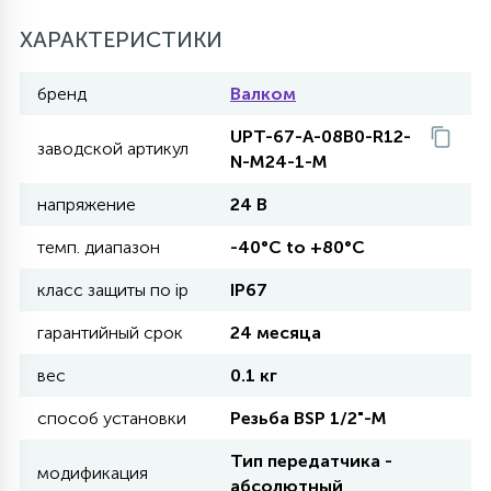
27
ХАРАКТЕРИСТИКИ
135
13
ДЕРЕВЯННЫЕ
ЦИЛИНДРИЧЕСКИЕ
3D МОТИВЫ
СЕГМЕНТ
бренд
Валком
117
568
10
144
ВОЛНИСТЫЕ
UPT-67-A-08B0-R12-
ТАБЛЕТКИ
ГИРЛЯНДЫ
АКСЕССУАРЫ К LED ПАНЕЛЯМ
заводской артикул
N-M24-1-M
напряжение
24 В
669
79
БРА И ЛЮСТРЫ
ШАРЫ
темп. диапазон
-40°C to +80°C
класс защиты по ip
IP67
2
САЛЮТЫ
гарантийный срок
24 месяца
вес
0.1 кг
17
ДЕРЕВЬЯ
способ установки
Резьба BSP 1/2"-М
Тип передатчика -
60
модификация
3D ФИГУРЫ ИЗ АКРИЛА
абсолютный