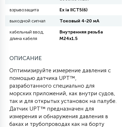
взрывозащита
Eх ia IICT5(6)
11
УЛИЧНЫЕ ЕЛИ
выходной сигнал
Токовый 4-20 мА
кабельный ввод,
Внутренняя резьба
4
длина кабеля
M24x1.5
ИНТЕРЬЕРНЫЕ ЕЛИ
ОПИСАНИЕ
12
КОМПЛЕКТЫ ДЛЯ ЕЛЕЙ
Оптимизируйте измерение давления с
помощью датчика UPT™,
4
ВИДЕО ЗАНАВЕСЫ
разработанного специально для
морских приложений, как внутри судов,
так и для открытых установок на палубе.
524
ПРАЗДНИЧНЫЕ ФИГУРЫ-
Датчик UPT™ предназначен для
ФОНАРИКИ
измерения и обнаружения давления в
баках и трубопроводах как на борту
4
КОСМЕТОЛОГИЧЕСКИЕ