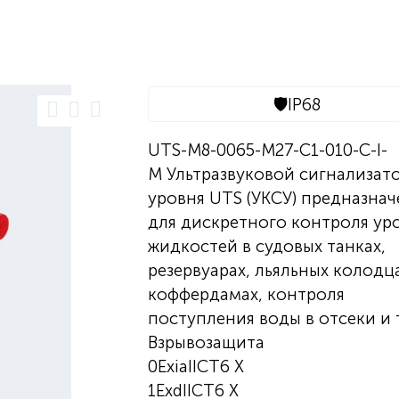
🛡️
IP68
UTS-M8-0065-M27-C1-010-C-I-
M Ультразвуковой сигнализат
уровня UTS (УКСУ) предназнач
для дискретного контроля ур
жидкостей в судовых танках,
резервуарах, льяльных колодца
коффердамах, контроля
поступления воды в отсеки и т
Взрывозащита
0ExiaIICT6 X
1ExdIICT6 X