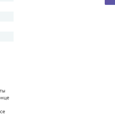
оты
онце
се