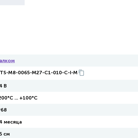
алком
TS-M8-0065-M27-C1-010-C-I-M
4 В
200°С ... +100°С
P68
4 месяца
5 см