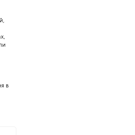
й,
х,
ли
я в