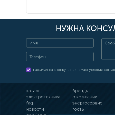
НУЖНА КОНСУЛ
нажимая на кнопку, я принимаю условия согла
каталог
бренды
электротехника
о компании
faq
энергосервис
новости
госты