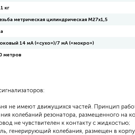
.1 кг
езьба метрическая цилиндрическая М27х1,5
а
оковый 14 мА («сухо»)/7 мА («мокро»)
0 метров
сигнализаторов:
вня не имеют движущихся частей. Принцип раб
ания колебаний резонатора, размещенного на к
овод не чувствителен к контакту с жидкостью;
ль, генерирующий колебания, размещен в корпу