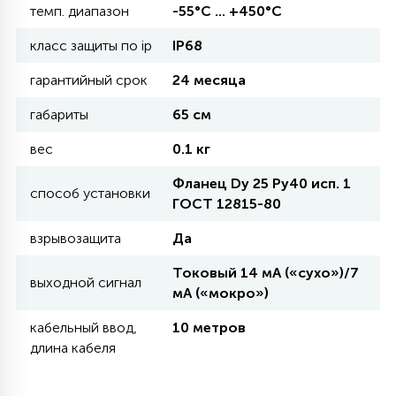
темп. диапазон
-55°С ... +450°С
11
класс защиты по ip
IP68
УЛИЧНЫЕ ЕЛИ
гарантийный срок
24 месяца
4
габариты
65 см
ИНТЕРЬЕРНЫЕ ЕЛИ
вес
0.1 кг
12
Фланец Dy 25 Ру40 исп. 1
КОМПЛЕКТЫ ДЛЯ ЕЛЕЙ
способ установки
ГОСТ 12815-80
взрывозащита
Да
4
ВИДЕО ЗАНАВЕСЫ
Токовый 14 мА («сухо»)/7
выходной сигнал
мА («мокро»)
524
ПРАЗДНИЧНЫЕ ФИГУРЫ-
кабельный ввод,
10 метров
ФОНАРИКИ
длина кабеля
4
КОСМЕТОЛОГИЧЕСКИЕ