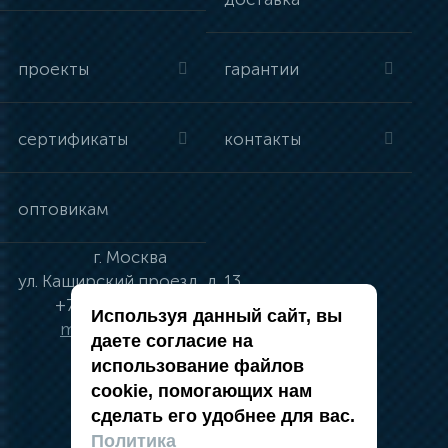
проекты
гарантии
сертификаты
контакты
оптовикам
г.
Москва
ул.
Каширский проезд, д. 13
+7 (495) 134-41-83
Используя данный сайт, вы
moskva@vincci.ru
даете согласие на
использование файлов
cookie, помогающих нам
сделать его удобнее для вас.
политика в отношении обработки
Политика
персональных данных