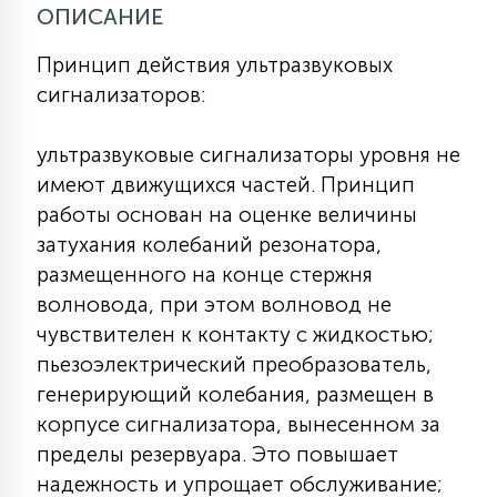
ОПИСАНИЕ
КРЕСЛА
Принцип действия ультразвуковых
6
сигнализаторов:
МЕДИЦИНСКИЕ АППАРАТЫ
ультразвуковые сигнализаторы уровня не
3
ОПЕРАЦИОННЫЕ СТОЛЫ
имеют движущихся частей. Принцип
работы основан на оценке величины
затухания колебаний резонатора,
17
ДИНАМИЧЕСКИЙ СВЕТ
размещенного на конце стержня
волновода, при этом волновод не
чувствителен к контакту с жидкостью;
98
СЦЕНИЧЕСКОЕ И СТУДИЙНОЕ
пьезоэлектрический преобразователь,
генерирующий колебания, размещен в
корпусе сигнализатора, вынесенном за
6
ЛАЗЕРНЫЕ СИСТЕМЫ
пределы резервуара. Это повышает
надежность и упрощает обслуживание;