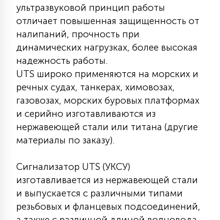
7
ультразвуковой принцип работы
УПРАВЛЕНИЕ СВЕТОМ
отличает повышенная защищенность от
налипаний, прочность при
34
динамических нагрузках, более высокая
КОМПЛЕКТУЮЩИЕ
надежность работы.
UTS широко применяются на морских и
4
речных судах, танкерах, химовозах,
СТЕКЛЯННЫЕ
газовозах, морских буровых платформах
и серийно изготавливаются из
37
ПОДВЕСНЫЕ
нержавеющей стали или титана (другие
материалы по заказу).
12
НАПОЛЬНЫЕ
Сигнализатор UTS (УКСУ)
изготавливается из нержавеющей стали
и выпускается с различными типами
36
НАСТЕННЫЕ
резьбовых и фланцевых подсоединений,
а также с различной длиной волновода,