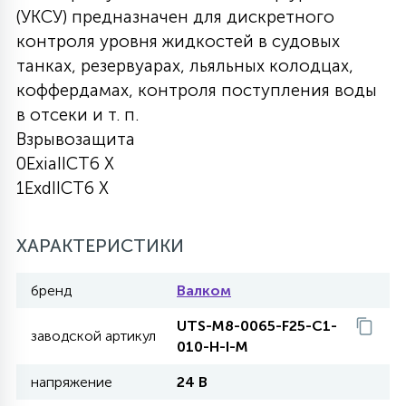
(УКСУ) предназначен для дискретного
27
135
контроля уровня жидкостей в судовых
13
ДЕРЕВЯННЫЕ
ЦИЛИНДРИЧЕСКИЕ
3D МОТИВЫ
СЕГМЕНТ
танках, резервуарах, льяльных колодцах,
коффердамах, контроля поступления воды
117
568
10
144
ВОЛНИСТЫЕ
в отсеки и т. п.
ТАБЛЕТКИ
ГИРЛЯНДЫ
АКСЕССУАРЫ К LED ПАНЕЛЯМ
Взрывозащита
0ExiaIICT6 X
669
79
БРА И ЛЮСТРЫ
ШАРЫ
1ExdIICT6 X
2
ХАРАКТЕРИСТИКИ
САЛЮТЫ
бренд
Валком
17
ДЕРЕВЬЯ
UTS-M8-0065-F25-C1-
заводской артикул
010-H-I-M
напряжение
24 В
60
3D ФИГУРЫ ИЗ АКРИЛА