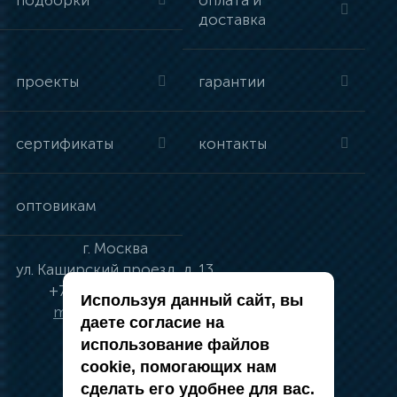
подборки
оплата и
доставка
проекты
гарантии
сертификаты
контакты
оптовикам
г.
Москва
ул.
Каширский проезд, д. 13
+7 (495) 134-41-83
Используя данный сайт, вы
moskva@vincci.ru
даете согласие на
использование файлов
cookie, помогающих нам
сделать его удобнее для вас.