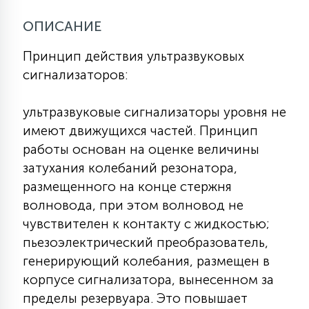
КРЕСЛА
ОПИСАНИЕ
6
Принцип действия ультразвуковых
МЕДИЦИНСКИЕ АППАРАТЫ
сигнализаторов:
3
ультразвуковые сигнализаторы уровня не
ОПЕРАЦИОННЫЕ СТОЛЫ
имеют движущихся частей. Принцип
работы основан на оценке величины
17
ДИНАМИЧЕСКИЙ СВЕТ
затухания колебаний резонатора,
размещенного на конце стержня
волновода, при этом волновод не
98
СЦЕНИЧЕСКОЕ И СТУДИЙНОЕ
чувствителен к контакту с жидкостью;
пьезоэлектрический преобразователь,
генерирующий колебания, размещен в
6
ЛАЗЕРНЫЕ СИСТЕМЫ
корпусе сигнализатора, вынесенном за
пределы резервуара. Это повышает