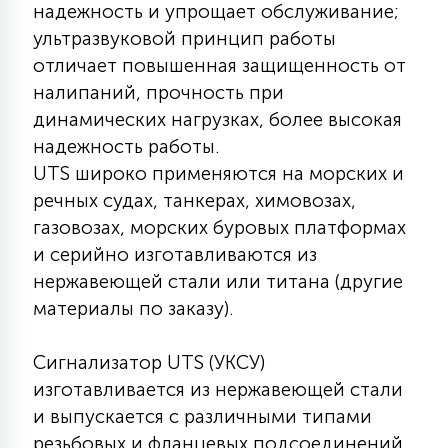
надежность и упрощает обслуживание;
7
УПРАВЛЕНИЕ СВЕТОМ
ультразвуковой принцип работы
отличает повышенная защищенность от
34
налипаний, прочность при
КОМПЛЕКТУЮЩИЕ
динамических нагрузках, более высокая
надежность работы.
4
UTS широко применяются на морских и
СТЕКЛЯННЫЕ
речных судах, танкерах, химовозах,
газовозах, морских буровых платформах
37
и серийно изготавливаются из
ПОДВЕСНЫЕ
нержавеющей стали или титана (другие
материалы по заказу).
12
НАПОЛЬНЫЕ
Сигнализатор UTS (УКСУ)
изготавливается из нержавеющей стали
36
НАСТЕННЫЕ
и выпускается с различными типами
резьбовых и фланцевых подсоединений,