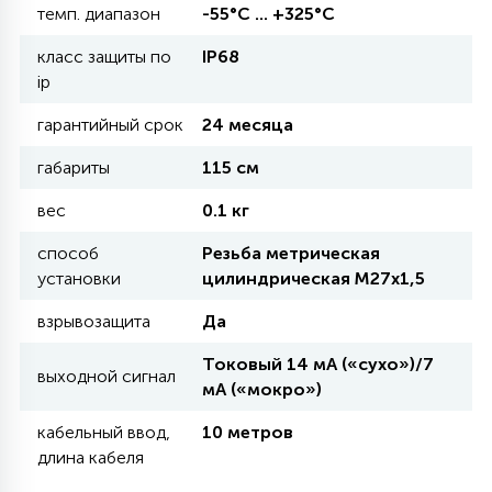
темп. диапазон
-55°С ... +325°С
11
класс защиты по
IP68
УЛИЧНЫЕ ЕЛИ
ip
гарантийный срок
24 месяца
4
ИНТЕРЬЕРНЫЕ ЕЛИ
габариты
115 см
вес
0.1 кг
12
КОМПЛЕКТЫ ДЛЯ ЕЛЕЙ
способ
Резьба метрическая
установки
цилиндрическая М27х1,5
4
взрывозащита
Да
ВИДЕО ЗАНАВЕСЫ
Токовый 14 мА («сухо»)/7
выходной сигнал
мА («мокро»)
524
ПРАЗДНИЧНЫЕ ФИГУРЫ-
ФОНАРИКИ
кабельный ввод,
10 метров
длина кабеля
4
КОСМЕТОЛОГИЧЕСКИЕ