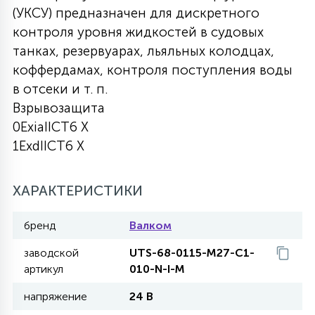
(УКСУ) предназначен для дискретного
27
135
контроля уровня жидкостей в судовых
13
ДЕРЕВЯННЫЕ
ЦИЛИНДРИЧЕСКИЕ
3D МОТИВЫ
СЕГМЕНТ
танках, резервуарах, льяльных колодцах,
коффердамах, контроля поступления воды
117
568
10
144
ВОЛНИСТЫЕ
в отсеки и т. п.
ТАБЛЕТКИ
ГИРЛЯНДЫ
АКСЕССУАРЫ К LED ПАНЕЛЯМ
Взрывозащита
0ExiaIICT6 X
669
79
БРА И ЛЮСТРЫ
ШАРЫ
1ExdIICT6 X
2
ХАРАКТЕРИСТИКИ
САЛЮТЫ
бренд
Валком
17
ДЕРЕВЬЯ
заводской
UTS-68-0115-M27-C1-
артикул
010-N-I-M
напряжение
24 В
60
3D ФИГУРЫ ИЗ АКРИЛА