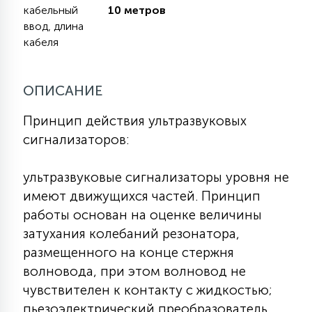
кабельный
10 метров
КРЕСЛА
ввод, длина
кабеля
6
МЕДИЦИНСКИЕ АППАРАТЫ
ОПИСАНИЕ
3
ОПЕРАЦИОННЫЕ СТОЛЫ
Принцип действия ультразвуковых
сигнализаторов:
17
ДИНАМИЧЕСКИЙ СВЕТ
ультразвуковые сигнализаторы уровня не
имеют движущихся частей. Принцип
98
работы основан на оценке величины
СЦЕНИЧЕСКОЕ И СТУДИЙНОЕ
затухания колебаний резонатора,
размещенного на конце стержня
6
волновода, при этом волновод не
ЛАЗЕРНЫЕ СИСТЕМЫ
чувствителен к контакту с жидкостью;
пьезоэлектрический преобразователь,