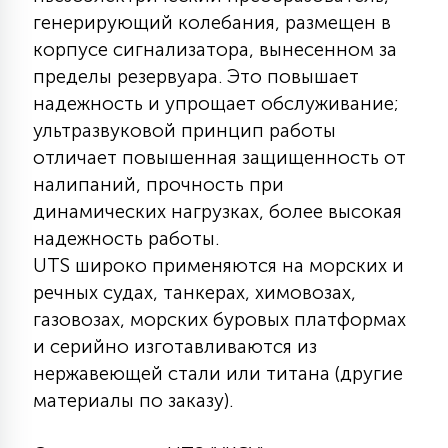
7
генерирующий колебания, размещен в
УПРАВЛЕНИЕ СВЕТОМ
корпусе сигнализатора, вынесенном за
пределы резервуара. Это повышает
34
КОМПЛЕКТУЮЩИЕ
надежность и упрощает обслуживание;
ультразвуковой принцип работы
отличает повышенная защищенность от
4
СТЕКЛЯННЫЕ
налипаний, прочность при
динамических нагрузках, более высокая
надежность работы.
37
ПОДВЕСНЫЕ
UTS широко применяются на морских и
речных судах, танкерах, химовозах,
газовозах, морских буровых платформах
12
НАПОЛЬНЫЕ
и серийно изготавливаются из
нержавеющей стали или титана (другие
36
материалы по заказу).
НАСТЕННЫЕ