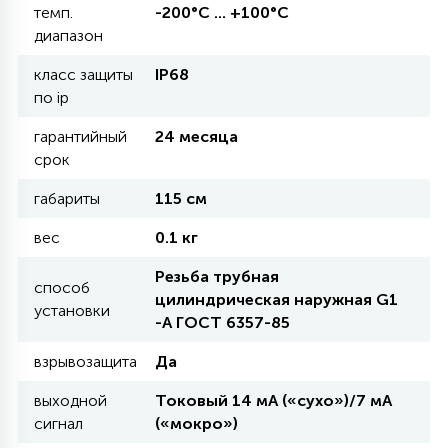
темп.
-200°С ... +100°С
диапазон
11
УЛИЧНЫЕ ЕЛИ
класс защиты
IP68
по ip
4
гарантийный
24 месяца
ИНТЕРЬЕРНЫЕ ЕЛИ
срок
габариты
115 см
12
КОМПЛЕКТЫ ДЛЯ ЕЛЕЙ
вес
0.1 кг
Резьба трубная
4
способ
ВИДЕО ЗАНАВЕСЫ
цилиндрическая наружная G1
установки
-А ГОСТ 6357-85
524
ПРАЗДНИЧНЫЕ ФИГУРЫ-
взрывозащита
Да
ФОНАРИКИ
выходной
Токовый 14 мА («сухо»)/7 мА
сигнал
(«мокро»)
4
КОСМЕТОЛОГИЧЕСКИЕ