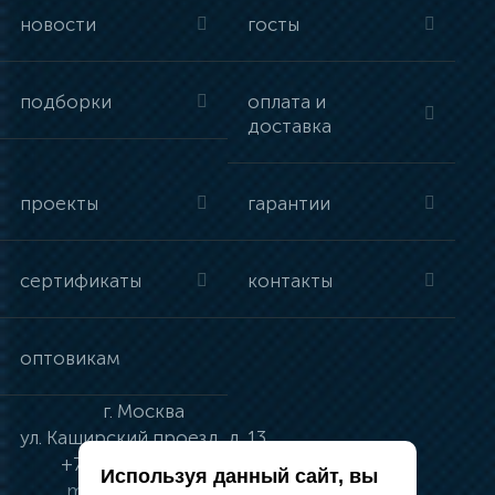
новости
госты
подборки
оплата и
доставка
проекты
гарантии
сертификаты
контакты
оптовикам
г.
Москва
ул.
Каширский проезд, д. 13
+7 (495) 134-41-83
Используя данный сайт, вы
moskva@vincci.ru