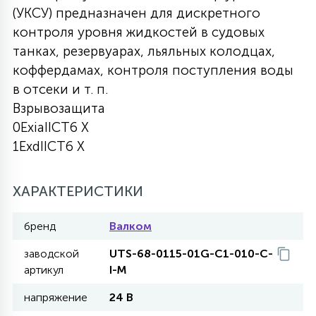
(УКСУ) предназначен для дискретного
27
135
контроля уровня жидкостей в судовых
13
ДЕРЕВЯННЫЕ
ЦИЛИНДРИЧЕСКИЕ
3D МОТИВЫ
СЕГМЕНТ
танках, резервуарах, льяльных колодцах,
коффердамах, контроля поступления воды
117
568
10
144
ВОЛНИСТЫЕ
в отсеки и т. п.
ТАБЛЕТКИ
ГИРЛЯНДЫ
АКСЕССУАРЫ К LED ПАНЕЛЯМ
Взрывозащита
0ExiaIICT6 X
669
79
БРА И ЛЮСТРЫ
ШАРЫ
1ExdIICT6 X
2
ХАРАКТЕРИСТИКИ
САЛЮТЫ
бренд
Валком
17
ДЕРЕВЬЯ
заводской
UTS-68-0115-01G-C1-010-C-
артикул
I-M
напряжение
24 В
60
3D ФИГУРЫ ИЗ АКРИЛА