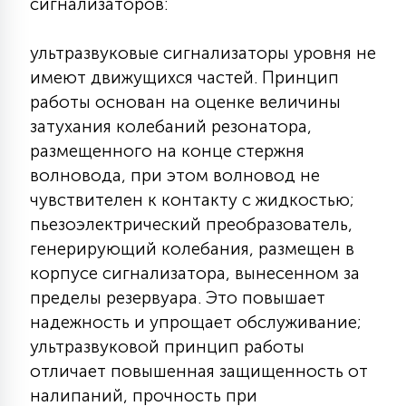
сигнализаторов:
КРЕСЛА
ультразвуковые сигнализаторы уровня не
6
имеют движущихся частей. Принцип
МЕДИЦИНСКИЕ АППАРАТЫ
работы основан на оценке величины
затухания колебаний резонатора,
3
ОПЕРАЦИОННЫЕ СТОЛЫ
размещенного на конце стержня
волновода, при этом волновод не
чувствителен к контакту с жидкостью;
17
ДИНАМИЧЕСКИЙ СВЕТ
пьезоэлектрический преобразователь,
генерирующий колебания, размещен в
корпусе сигнализатора, вынесенном за
98
СЦЕНИЧЕСКОЕ И СТУДИЙНОЕ
пределы резервуара. Это повышает
надежность и упрощает обслуживание;
ультразвуковой принцип работы
6
ЛАЗЕРНЫЕ СИСТЕМЫ
отличает повышенная защищенность от
налипаний, прочность при