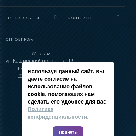
сертификаты
контакты
оптовикам
г.
Москва
ул.
Каширский проезд, д. 13
+7 (495) 134-41-83
Используя данный сайт, вы
moskva@vincci.ru
даете согласие на
использование файлов
cookie, помогающих нам
сделать его удобнее для вас.
политика в отношении обработки
Политика
персональных данных
конфиденциальности.
публичная оферта
карта сайта
Принять