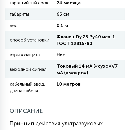
гарантийный срок
24 месяца
габариты
65 см
11
УЛИЧНЫЕ ЕЛИ
вес
0.1 кг
Фланец Dy 25 Ру40 исп. 1
4
способ установки
ИНТЕРЬЕРНЫЕ ЕЛИ
ГОСТ 12815-80
взрывозащита
Нет
12
КОМПЛЕКТЫ ДЛЯ ЕЛЕЙ
Токовый 14 мА («сухо»)/7
выходной сигнал
мА («мокро»)
4
кабельный ввод,
10 метров
ВИДЕО ЗАНАВЕСЫ
длина кабеля
524
ПРАЗДНИЧНЫЕ ФИГУРЫ-
ОПИСАНИЕ
ФОНАРИКИ
Принцип действия ультразвуковых
4
КОСМЕТОЛОГИЧЕСКИЕ