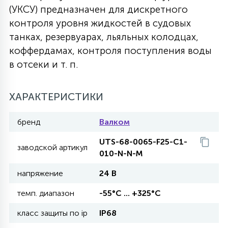
(УКСУ) предназначен для дискретного
27
135
контроля уровня жидкостей в судовых
13
ДЕРЕВЯННЫЕ
ЦИЛИНДРИЧЕСКИЕ
3D МОТИВЫ
СЕГМЕНТ
танках, резервуарах, льяльных колодцах,
коффердамах, контроля поступления воды
117
568
10
144
ВОЛНИСТЫЕ
в отсеки и т. п.
ТАБЛЕТКИ
ГИРЛЯНДЫ
АКСЕССУАРЫ К LED ПАНЕЛЯМ
669
ХАРАКТЕРИСТИКИ
79
БРА И ЛЮСТРЫ
ШАРЫ
бренд
Валком
2
UTS-68-0065-F25-C1-
САЛЮТЫ
заводской артикул
010-N-N-M
напряжение
24 В
17
ДЕРЕВЬЯ
темп. диапазон
-55°С ... +325°С
класс защиты по ip
IP68
60
3D ФИГУРЫ ИЗ АКРИЛА