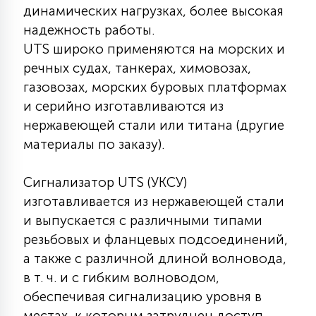
7
динамических нагрузках, более высокая
УПРАВЛЕНИЕ СВЕТОМ
надежность работы.
UTS широко применяются на морских и
34
речных судах, танкерах, химовозах,
КОМПЛЕКТУЮЩИЕ
газовозах, морских буровых платформах
и серийно изготавливаются из
4
нержавеющей стали или титана (другие
СТЕКЛЯННЫЕ
материалы по заказу).
37
ПОДВЕСНЫЕ
Сигнализатор UTS (УКСУ)
изготавливается из нержавеющей стали
и выпускается с различными типами
12
НАПОЛЬНЫЕ
резьбовых и фланцевых подсоединений,
а также с различной длиной волновода,
в т. ч. и с гибким волноводом,
36
НАСТЕННЫЕ
обеспечивая сигнализацию уровня в
местах, к которым затруднен доступ.