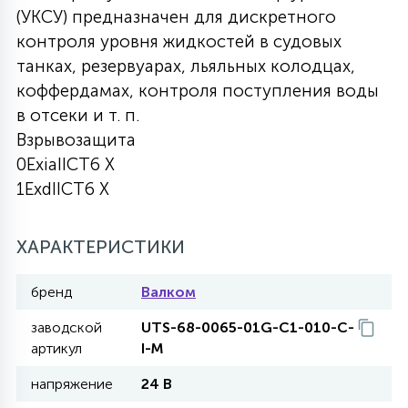
(УКСУ) предназначен для дискретного
27
135
контроля уровня жидкостей в судовых
13
ДЕРЕВЯННЫЕ
ЦИЛИНДРИЧЕСКИЕ
3D МОТИВЫ
СЕГМЕНТ
танках, резервуарах, льяльных колодцах,
коффердамах, контроля поступления воды
117
568
10
144
ВОЛНИСТЫЕ
в отсеки и т. п.
ТАБЛЕТКИ
ГИРЛЯНДЫ
АКСЕССУАРЫ К LED ПАНЕЛЯМ
Взрывозащита
0ExiaIICT6 X
669
79
БРА И ЛЮСТРЫ
ШАРЫ
1ExdIICT6 X
2
ХАРАКТЕРИСТИКИ
САЛЮТЫ
бренд
Валком
17
ДЕРЕВЬЯ
заводской
UTS-68-0065-01G-C1-010-C-
артикул
I-M
напряжение
24 В
60
3D ФИГУРЫ ИЗ АКРИЛА