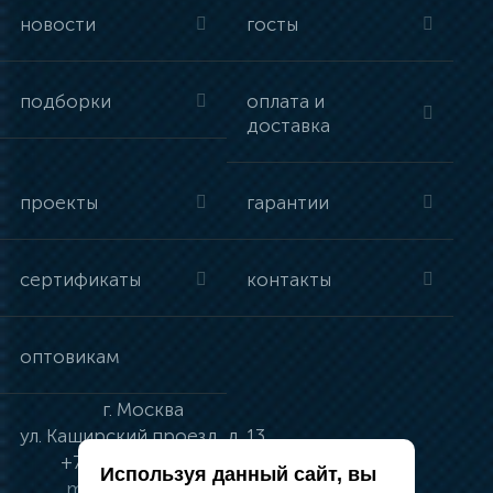
новости
госты
подборки
оплата и
доставка
проекты
гарантии
сертификаты
контакты
оптовикам
г.
Москва
ул.
Каширский проезд, д. 13
+7 (495) 134-41-83
Используя данный сайт, вы
moskva@vincci.ru