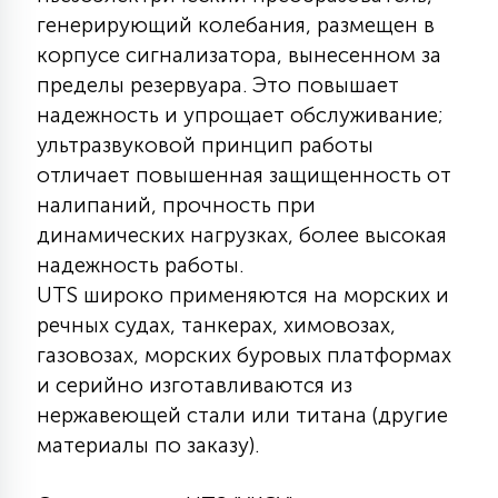
7
генерирующий колебания, размещен в
УПРАВЛЕНИЕ СВЕТОМ
корпусе сигнализатора, вынесенном за
пределы резервуара. Это повышает
34
КОМПЛЕКТУЮЩИЕ
надежность и упрощает обслуживание;
ультразвуковой принцип работы
отличает повышенная защищенность от
4
СТЕКЛЯННЫЕ
налипаний, прочность при
динамических нагрузках, более высокая
надежность работы.
37
ПОДВЕСНЫЕ
UTS широко применяются на морских и
речных судах, танкерах, химовозах,
газовозах, морских буровых платформах
12
НАПОЛЬНЫЕ
и серийно изготавливаются из
нержавеющей стали или титана (другие
36
материалы по заказу).
НАСТЕННЫЕ