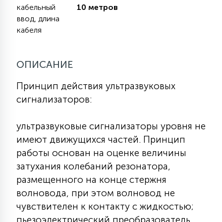
кабельный
10 метров
КРЕСЛА
ввод, длина
кабеля
6
МЕДИЦИНСКИЕ АППАРАТЫ
ОПИСАНИЕ
3
ОПЕРАЦИОННЫЕ СТОЛЫ
Принцип действия ультразвуковых
сигнализаторов:
17
ДИНАМИЧЕСКИЙ СВЕТ
ультразвуковые сигнализаторы уровня не
имеют движущихся частей. Принцип
98
работы основан на оценке величины
СЦЕНИЧЕСКОЕ И СТУДИЙНОЕ
затухания колебаний резонатора,
размещенного на конце стержня
6
волновода, при этом волновод не
ЛАЗЕРНЫЕ СИСТЕМЫ
чувствителен к контакту с жидкостью;
пьезоэлектрический преобразователь,