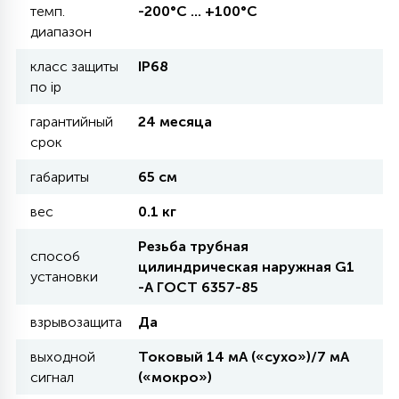
темп.
-200°С ... +100°С
диапазон
11
УЛИЧНЫЕ ЕЛИ
класс защиты
IP68
по ip
4
гарантийный
24 месяца
ИНТЕРЬЕРНЫЕ ЕЛИ
срок
габариты
65 см
12
КОМПЛЕКТЫ ДЛЯ ЕЛЕЙ
вес
0.1 кг
Резьба трубная
4
способ
ВИДЕО ЗАНАВЕСЫ
цилиндрическая наружная G1
установки
-А ГОСТ 6357-85
524
ПРАЗДНИЧНЫЕ ФИГУРЫ-
взрывозащита
Да
ФОНАРИКИ
выходной
Токовый 14 мА («сухо»)/7 мА
сигнал
(«мокро»)
4
КОСМЕТОЛОГИЧЕСКИЕ