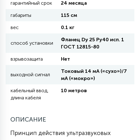
гарантийный срок
24 месяца
габариты
115 см
11
УЛИЧНЫЕ ЕЛИ
вес
0.1 кг
Фланец Dy 25 Ру40 исп. 1
4
способ установки
ИНТЕРЬЕРНЫЕ ЕЛИ
ГОСТ 12815-80
взрывозащита
Нет
12
КОМПЛЕКТЫ ДЛЯ ЕЛЕЙ
Токовый 14 мА («сухо»)/7
выходной сигнал
мА («мокро»)
4
кабельный ввод,
10 метров
ВИДЕО ЗАНАВЕСЫ
длина кабеля
524
ПРАЗДНИЧНЫЕ ФИГУРЫ-
ОПИСАНИЕ
ФОНАРИКИ
Принцип действия ультразвуковых
4
КОСМЕТОЛОГИЧЕСКИЕ