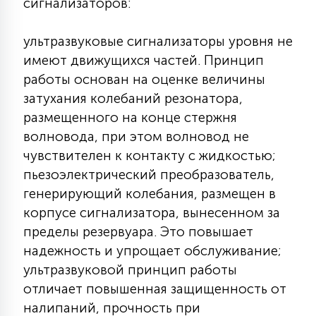
сигнализаторов:
КРЕСЛА
ультразвуковые сигнализаторы уровня не
6
имеют движущихся частей. Принцип
МЕДИЦИНСКИЕ АППАРАТЫ
работы основан на оценке величины
затухания колебаний резонатора,
3
ОПЕРАЦИОННЫЕ СТОЛЫ
размещенного на конце стержня
волновода, при этом волновод не
чувствителен к контакту с жидкостью;
17
ДИНАМИЧЕСКИЙ СВЕТ
пьезоэлектрический преобразователь,
генерирующий колебания, размещен в
корпусе сигнализатора, вынесенном за
98
СЦЕНИЧЕСКОЕ И СТУДИЙНОЕ
пределы резервуара. Это повышает
надежность и упрощает обслуживание;
ультразвуковой принцип работы
6
ЛАЗЕРНЫЕ СИСТЕМЫ
отличает повышенная защищенность от
налипаний, прочность при