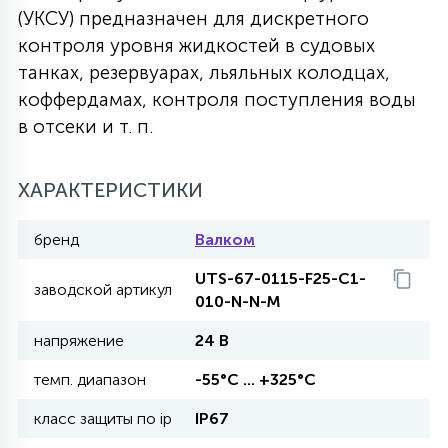
(УКСУ) предназначен для дискретного
27
135
контроля уровня жидкостей в судовых
13
ДЕРЕВЯННЫЕ
ЦИЛИНДРИЧЕСКИЕ
3D МОТИВЫ
СЕГМЕНТ
танках, резервуарах, льяльных колодцах,
коффердамах, контроля поступления воды
117
568
10
144
ВОЛНИСТЫЕ
в отсеки и т. п.
ТАБЛЕТКИ
ГИРЛЯНДЫ
АКСЕССУАРЫ К LED ПАНЕЛЯМ
669
ХАРАКТЕРИСТИКИ
79
БРА И ЛЮСТРЫ
ШАРЫ
бренд
Валком
2
UTS-67-0115-F25-C1-
САЛЮТЫ
заводской артикул
010-N-N-M
напряжение
24 В
17
ДЕРЕВЬЯ
темп. диапазон
-55°С ... +325°С
класс защиты по ip
IP67
60
3D ФИГУРЫ ИЗ АКРИЛА