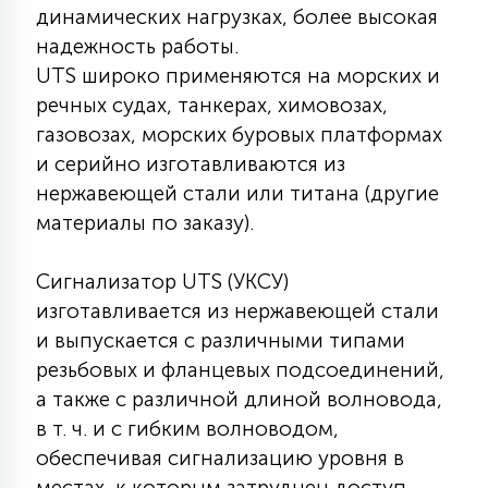
7
динамических нагрузках, более высокая
УПРАВЛЕНИЕ СВЕТОМ
надежность работы.
UTS широко применяются на морских и
34
речных судах, танкерах, химовозах,
КОМПЛЕКТУЮЩИЕ
газовозах, морских буровых платформах
и серийно изготавливаются из
4
нержавеющей стали или титана (другие
СТЕКЛЯННЫЕ
материалы по заказу).
37
ПОДВЕСНЫЕ
Сигнализатор UTS (УКСУ)
изготавливается из нержавеющей стали
и выпускается с различными типами
12
НАПОЛЬНЫЕ
резьбовых и фланцевых подсоединений,
а также с различной длиной волновода,
в т. ч. и с гибким волноводом,
36
НАСТЕННЫЕ
обеспечивая сигнализацию уровня в
местах, к которым затруднен доступ.