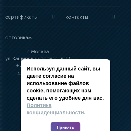
сертификаты
контакты
оптовикам
г.
Москва
ул.
Каширский проезд, д. 13
+7 (495) 134-41-83
Используя данный сайт, вы
moskva@vincci.ru
даете согласие на
использование файлов
cookie, помогающих нам
сделать его удобнее для вас.
политика в отношении обработки
Политика
персональных данных
конфиденциальности.
публичная оферта
карта сайта
Принять