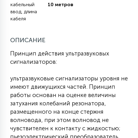
кабельный
10 метров
КРЕСЛА
ввод, длина
кабеля
6
МЕДИЦИНСКИЕ АППАРАТЫ
ОПИСАНИЕ
3
ОПЕРАЦИОННЫЕ СТОЛЫ
Принцип действия ультразвуковых
сигнализаторов:
17
ДИНАМИЧЕСКИЙ СВЕТ
ультразвуковые сигнализаторы уровня не
имеют движущихся частей. Принцип
98
работы основан на оценке величины
СЦЕНИЧЕСКОЕ И СТУДИЙНОЕ
затухания колебаний резонатора,
размещенного на конце стержня
6
волновода, при этом волновод не
ЛАЗЕРНЫЕ СИСТЕМЫ
чувствителен к контакту с жидкостью;
пьезоэлектрический преобразователь,