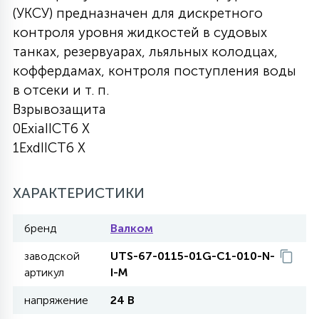
(УКСУ) предназначен для дискретного
27
135
контроля уровня жидкостей в судовых
13
ДЕРЕВЯННЫЕ
ЦИЛИНДРИЧЕСКИЕ
3D МОТИВЫ
СЕГМЕНТ
танках, резервуарах, льяльных колодцах,
коффердамах, контроля поступления воды
117
568
10
144
ВОЛНИСТЫЕ
в отсеки и т. п.
ТАБЛЕТКИ
ГИРЛЯНДЫ
АКСЕССУАРЫ К LED ПАНЕЛЯМ
Взрывозащита
0ExiaIICT6 X
669
79
БРА И ЛЮСТРЫ
ШАРЫ
1ExdIICT6 X
2
ХАРАКТЕРИСТИКИ
САЛЮТЫ
бренд
Валком
17
ДЕРЕВЬЯ
заводской
UTS-67-0115-01G-C1-010-N-
артикул
I-M
напряжение
24 В
60
3D ФИГУРЫ ИЗ АКРИЛА