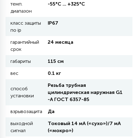
темп.
-55°С ... +325°С
диапазон
11
УЛИЧНЫЕ ЕЛИ
класс защиты
IP67
по ip
4
гарантийный
24 месяца
ИНТЕРЬЕРНЫЕ ЕЛИ
срок
габариты
115 см
12
КОМПЛЕКТЫ ДЛЯ ЕЛЕЙ
вес
0.1 кг
Резьба трубная
4
способ
ВИДЕО ЗАНАВЕСЫ
цилиндрическая наружная G1
установки
-А ГОСТ 6357-85
524
ПРАЗДНИЧНЫЕ ФИГУРЫ-
взрывозащита
Да
ФОНАРИКИ
выходной
Токовый 14 мА («сухо»)/7 мА
сигнал
(«мокро»)
4
КОСМЕТОЛОГИЧЕСКИЕ