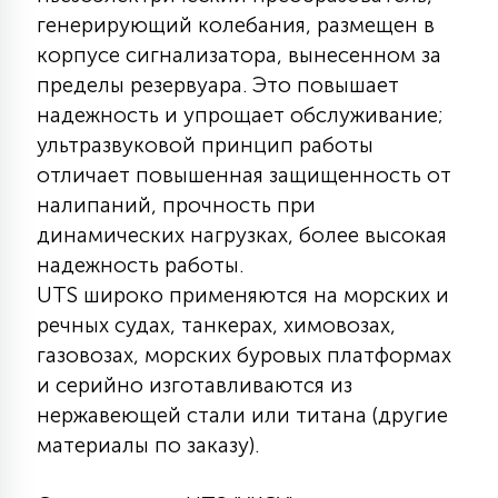
7
генерирующий колебания, размещен в
УПРАВЛЕНИЕ СВЕТОМ
корпусе сигнализатора, вынесенном за
пределы резервуара. Это повышает
34
КОМПЛЕКТУЮЩИЕ
надежность и упрощает обслуживание;
ультразвуковой принцип работы
отличает повышенная защищенность от
4
СТЕКЛЯННЫЕ
налипаний, прочность при
динамических нагрузках, более высокая
надежность работы.
37
ПОДВЕСНЫЕ
UTS широко применяются на морских и
речных судах, танкерах, химовозах,
газовозах, морских буровых платформах
12
НАПОЛЬНЫЕ
и серийно изготавливаются из
нержавеющей стали или титана (другие
36
материалы по заказу).
НАСТЕННЫЕ