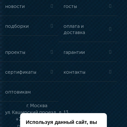
новости
госты
подборки
оплата и
доставка
проекты
гарантии
сертификаты
контакты
оптовикам
г.
Москва
ул.
Каширский проезд, д. 13
+7 (495) 134-41-83
Используя данный сайт, вы
moskva@vincci.ru