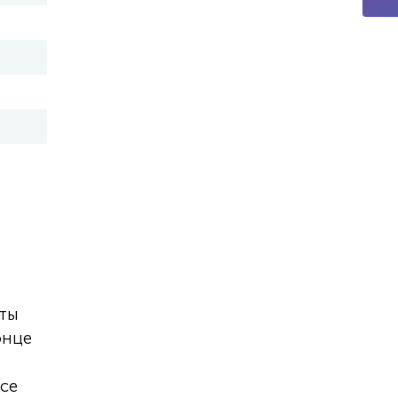
оты
онце
се