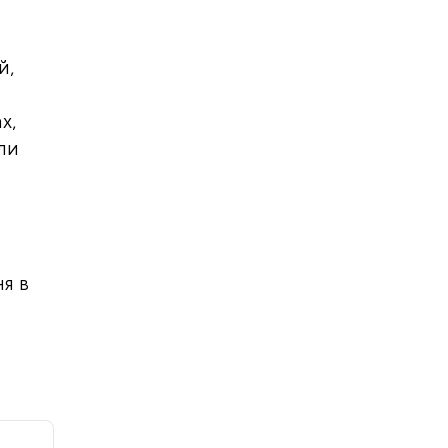
й,
х,
ли
я в