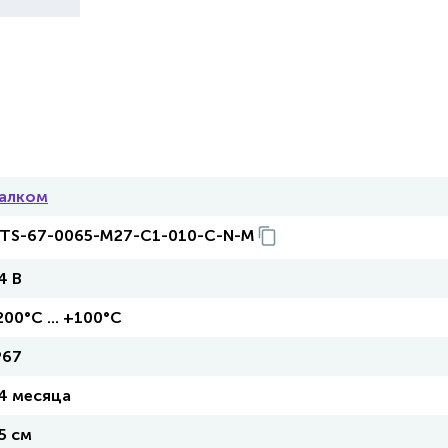
алком
TS-67-0065-M27-C1-010-C-N-M
4 В
200°С ... +100°С
P67
4 месяца
5 см