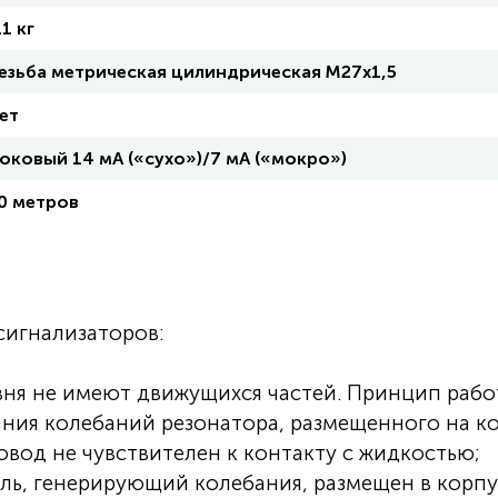
.1 кг
езьба метрическая цилиндрическая М27х1,5
ет
оковый 14 мА («сухо»)/7 мА («мокро»)
0 метров
сигнализаторов:
вня не имеют движущихся частей. Принцип раб
ания колебаний резонатора, размещенного на к
овод не чувствителен к контакту с жидкостью;
ль, генерирующий колебания, размещен в корпу