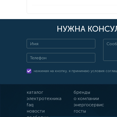
НУЖНА КОНСУЛ
нажимая на кнопку, я принимаю условия согла
каталог
бренды
электротехника
о компании
faq
энергосервис
новости
госты