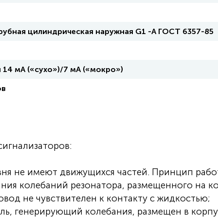
трубная цилиндрическая наружная G1 -А ГОСТ 6357-85
14 мА («сухо»)/7 мА («мокро»)
ов
сигнализаторов:
вня не имеют движущихся частей. Принцип раб
ания колебаний резонатора, размещенного на к
овод не чувствителен к контакту с жидкостью;
ль, генерирующий колебания, размещен в корпу