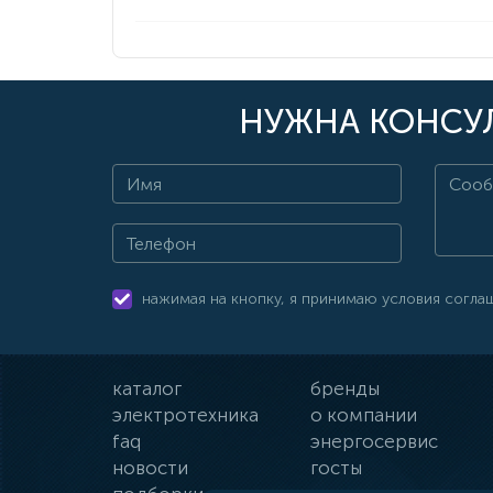
НУЖНА КОНСУЛ
нажимая на кнопку, я принимаю условия согла
каталог
бренды
электротехника
о компании
faq
энергосервис
новости
госты