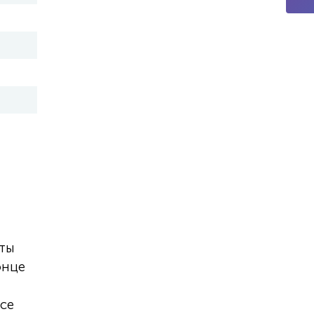
оты
онце
се