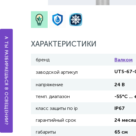
А ТЫ РАЗБИРАЕШЬСЯ В ОСВЕЩЕНИИ?
ХАРАКТЕРИСТИКИ
бренд
Валком
UTS-67-
заводской артикул
напряжение
24 В
темп. диапазон
-55°С ...
класс защиты по ip
IP67
гарантийный срок
24 меся
габариты
65 см