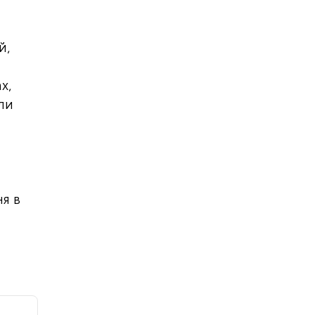
й,
х,
ли
я в