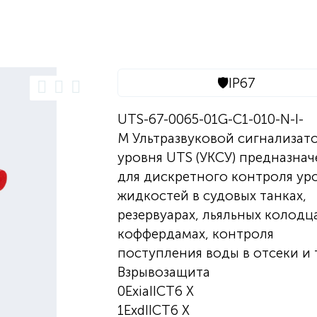
🛡️
IP67
UTS-67-0065-01G-C1-010-N-I-
M Ультразвуковой сигнализат
уровня UTS (УКСУ) предназнач
для дискретного контроля ур
жидкостей в судовых танках,
резервуарах, льяльных колодца
коффердамах, контроля
поступления воды в отсеки и т
Взрывозащита
0ExiaIICT6 X
1ExdIICT6 X