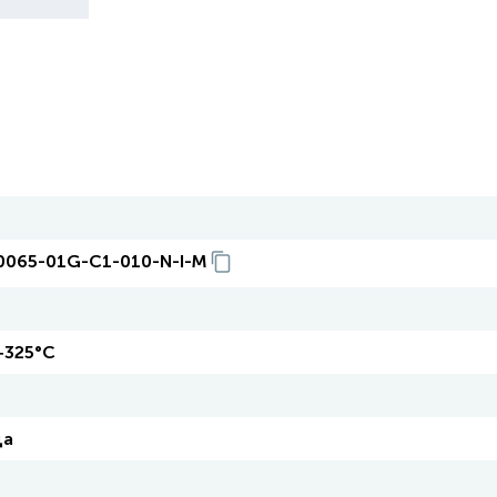
0065-01G-C1-010-N-I-M
 +325°С
ца