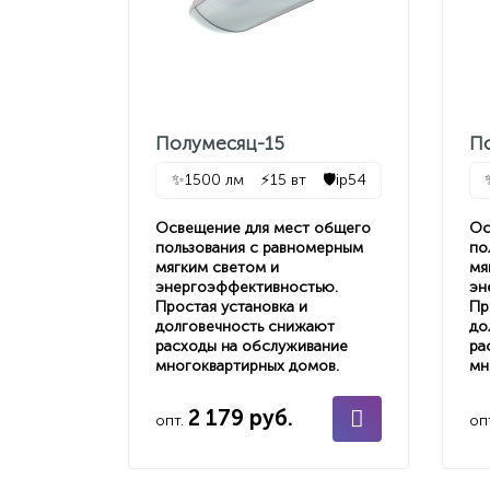
Полумесяц-15
П
✨
1500 лм
⚡
15 вт
🛡️
ip54
Освещение для мест общего
Ос
пользования с равномерным
по
мягким светом и
мя
энергоэффективностью.
эн
Простая установка и
Пр
долговечность снижают
до
расходы на обслуживание
ра
многоквартирных домов.
мн
2 179 руб.
опт.
оп