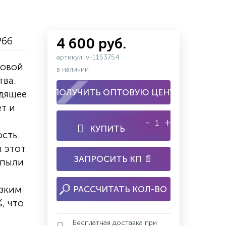
P66
4 600 руб.
артикул: v-1153754
товой
в наличии
тва.
ПОЛУЧИТЬ ОПТОВУЮ ЦЕНУ
одящее
ет и
-
+
КУПИТЬ
сть.
ы этот
ЗАПРОСИТЬ КП 📄
 пыли
изким
РАССЧИТАТЬ КОЛ-ВО
, что
Бесплатная доставка при