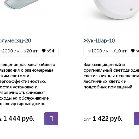
олумесяц-20
Жук-Шар-10
✨
2000 лм
⚡
20 вт
🛡️
ip54
✨
1000 лм
⚡
10 вт
🛡️
i
вещение для мест общего
Влагозащищенный и
льзования с равномерным
оригинальный светодиодн
гким светом и
светильник для освещения
ергоэффективностью.
лестничных клеток и
остая установка и
подсобных помещений
лговечность снижают
сходы на обслуживание
огоквартирных домов.
1 444 руб.
1 422 руб.
т.
опт.