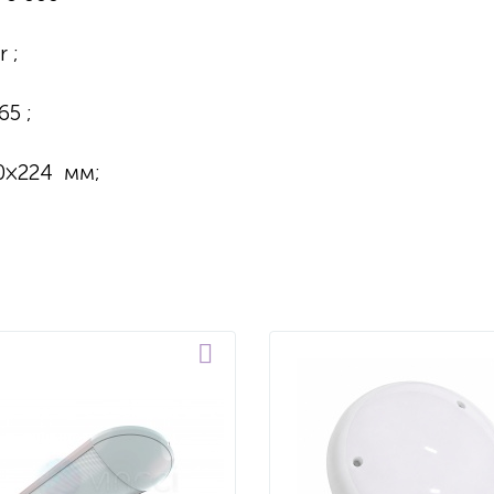
 ;
65 ;
60×224 мм;