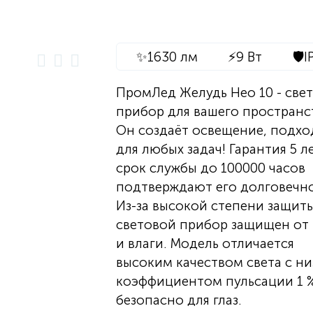
✨
1630 лм
⚡
9 Вт
🛡️
I
ПромЛед Желудь Нео 10 - све
прибор для вашего пространс
Он создаёт освещение, подх
для любых задач! Гарантия 5 л
срок службы до 100000 часов
подтверждают его долговечно
Из-за высокой степени защит
световой прибор защищен от
и влаги. Модель отличается
высоким качеством света с н
коэффициентом пульсации 1 %
безопасно для глаз.