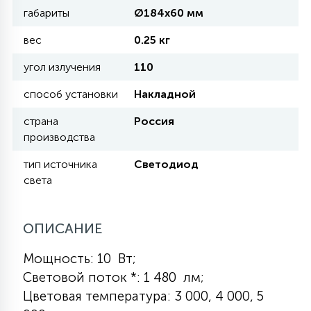
габариты
Ø184х60 мм
КРЕСЛА
вес
0.25 кг
6
МЕДИЦИНСКИЕ АППАРАТЫ
угол излучения
110
способ установки
Накладной
3
ОПЕРАЦИОННЫЕ СТОЛЫ
страна
Россия
производства
17
тип источника
Светодиод
ДИНАМИЧЕСКИЙ СВЕТ
света
98
СЦЕНИЧЕСКОЕ И СТУДИЙНОЕ
ОПИСАНИЕ
Мощность: 10 Вт;
6
ЛАЗЕРНЫЕ СИСТЕМЫ
Световой поток *: 1 480 лм;
Цветовая температура: 3 000, 4 000, 5