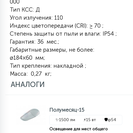
000
7
УПРАВЛЕНИЕ СВЕТОМ
Тип КСС: Д
Угол излучения: 110
Индекс цветопередачи (CRI): ≥ 70 ;
34
КОМПЛЕКТУЮЩИЕ
Степень защиты от пыли и влаги: IP54 ;
Гарантия: 36 мес.;
4
Габаритные размеры, не более:
СТЕКЛЯННЫЕ
ø184×60 мм;
Тип крепления: накладной ;
37
Масса: 0,27 кг;
ПОДВЕСНЫЕ
АНАЛОГИ
12
НАПОЛЬНЫЕ
Полумесяц-15
36
✨
1500 лм
⚡
15 вт
🛡️
ip54
НАСТЕННЫЕ
Освещение для мест общего