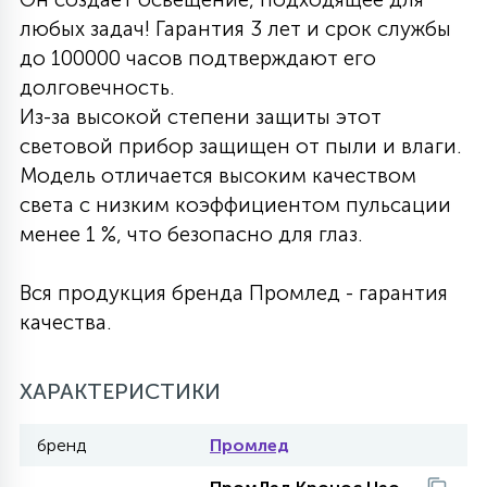
любых задач! Гарантия 3 лет и срок службы
27
135
13
ДЕРЕВЯННЫЕ
ЦИЛИНДРИЧЕСКИЕ
3D МОТИВЫ
до 100000 часов подтверждают его
СЕГМЕНТ
долговечность.
Из-за высокой степени защиты этот
117
568
10
144
ВОЛНИСТЫЕ
ТАБЛЕТКИ
ГИРЛЯНДЫ
световой прибор защищен от пыли и влаги.
АКСЕССУАРЫ К LED ПАНЕЛЯМ
Модель отличается высоким качеством
света с низким коэффициентом пульсации
669
79
БРА И ЛЮСТРЫ
ШАРЫ
менее 1 %, что безопасно для глаз.
Вся продукция бренда Промлед - гарантия
2
САЛЮТЫ
качества.
17
ХАРАКТЕРИСТИКИ
ДЕРЕВЬЯ
бренд
Промлед
60
3D ФИГУРЫ ИЗ АКРИЛА