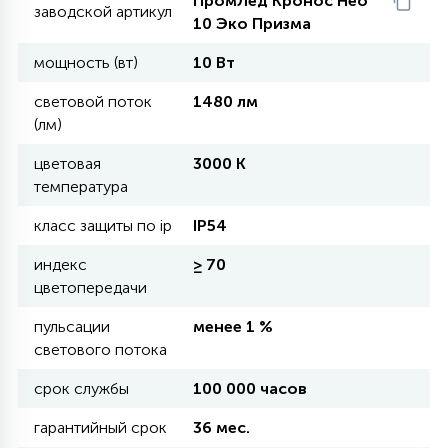
ПромЛед Кронос Нео
заводской артикул
10 Эко Призма
11
мощность (вт)
10 Вт
УЛИЧНЫЕ ЕЛИ
световой поток
1480 лм
(лм)
4
ИНТЕРЬЕРНЫЕ ЕЛИ
цветовая
3000 К
температура
12
КОМПЛЕКТЫ ДЛЯ ЕЛЕЙ
класс защиты по ip
IP54
индекс
≥ 70
4
цветопередачи
ВИДЕО ЗАНАВЕСЫ
пульсации
менее 1 %
светового потока
524
ПРАЗДНИЧНЫЕ ФИГУРЫ-
ФОНАРИКИ
срок службы
100 000 часов
гарантийный срок
36 мес.
4
КОСМЕТОЛОГИЧЕСКИЕ