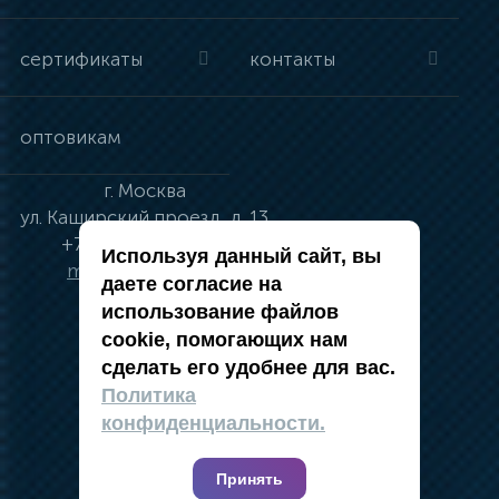
сертификаты
контакты
оптовикам
г.
Москва
ул.
Каширский проезд, д. 13
+7 (495) 134-41-83
Используя данный сайт, вы
moskva@vincci.ru
даете согласие на
использование файлов
cookie, помогающих нам
сделать его удобнее для вас.
политика в отношении обработки
Политика
персональных данных
конфиденциальности.
публичная оферта
карта сайта
Принять
2019 — 2026 @ Компания Vincci