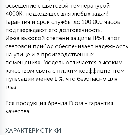
освещение с цветовой температурой
27
135
4000K, подходящее для любых задач!
13
ДЕРЕВЯННЫЕ
ЦИЛИНДРИЧЕСКИЕ
3D МОТИВЫ
СЕГМЕНТ
Гарантия и срок службы до 100 000 часов
подтверждают его долговечность.
117
568
10
144
ВОЛНИСТЫЕ
Из-за высокой степени защиты IP54, этот
ТАБЛЕТКИ
ГИРЛЯНДЫ
АКСЕССУАРЫ К LED ПАНЕЛЯМ
световой прибор обеспечивает надежность
на улице и в производственных
669
79
БРА И ЛЮСТРЫ
ШАРЫ
помещениях. Модель отличается высоким
качеством света с низким коэффициентом
пульсации менее 1 %, что безопасно для
2
САЛЮТЫ
глаз.
Вся продукция бренда Diora - гарантия
17
ДЕРЕВЬЯ
качества.
60
ХАРАКТЕРИСТИКИ
3D ФИГУРЫ ИЗ АКРИЛА