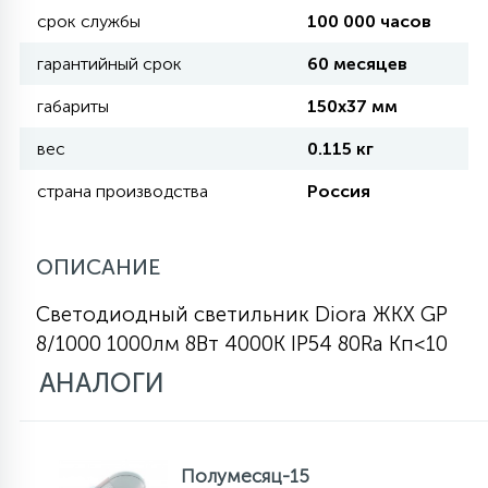
срок службы
100 000 часов
КРЕСЛА
гарантийный срок
60 месяцев
6
МЕДИЦИНСКИЕ АППАРАТЫ
габариты
150х37 мм
вес
0.115 кг
3
ОПЕРАЦИОННЫЕ СТОЛЫ
страна производства
Россия
17
ДИНАМИЧЕСКИЙ СВЕТ
ОПИСАНИЕ
Светодиодный светильник Diora ЖКХ GP
98
8/1000 1000лм 8Вт 4000K IP54 80Ra Кп<10
СЦЕНИЧЕСКОЕ И СТУДИЙНОЕ
АНАЛОГИ
6
ЛАЗЕРНЫЕ СИСТЕМЫ
Полумесяц-15