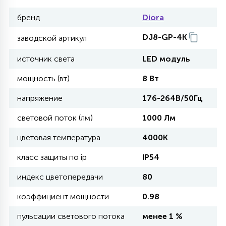
бренд
Diora
11
УЛИЧНЫЕ ЕЛИ
DJ8-GP-4K
заводской артикул
источник света
LED модуль
4
ИНТЕРЬЕРНЫЕ ЕЛИ
мощность (вт)
8 Вт
напряжение
176-264В/50Гц
12
КОМПЛЕКТЫ ДЛЯ ЕЛЕЙ
световой поток (лм)
1000 Лм
цветовая температура
4000K
4
ВИДЕО ЗАНАВЕСЫ
класс защиты по ip
IP54
индекс цветопередачи
80
524
ПРАЗДНИЧНЫЕ ФИГУРЫ-
ФОНАРИКИ
коэффициент мощности
0.98
пульсации светового потока
менее 1 %
4
КОСМЕТОЛОГИЧЕСКИЕ