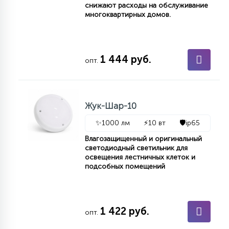
снижают расходы на обслуживание
15
многоквартирных домов.
С УПРАВЛЕНИЕМ
41
1 444 руб.
АКСЕССУАРЫ
опт.
Жук-Шар-10
✨
1000 лм
⚡
10 вт
🛡️
ip65
Влагозащищенный и оригинальный
светодиодный светильник для
освещения лестничных клеток и
подсобных помещений
1 422 руб.
опт.