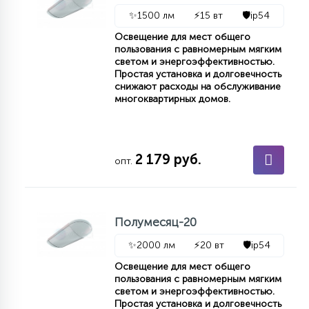
7
УПРАВЛЕНИЕ СВЕТОМ
✨
1500 лм
⚡
15 вт
🛡️
ip54
Освещение для мест общего
пользования с равномерным мягким
34
светом и энергоэффективностью.
КОМПЛЕКТУЮЩИЕ
Простая установка и долговечность
снижают расходы на обслуживание
многоквартирных домов.
4
СТЕКЛЯННЫЕ
2 179 руб.
опт.
37
ПОДВЕСНЫЕ
12
Полумесяц-20
НАПОЛЬНЫЕ
✨
2000 лм
⚡
20 вт
🛡️
ip54
Освещение для мест общего
36
пользования с равномерным мягким
НАСТЕННЫЕ
светом и энергоэффективностью.
Простая установка и долговечность