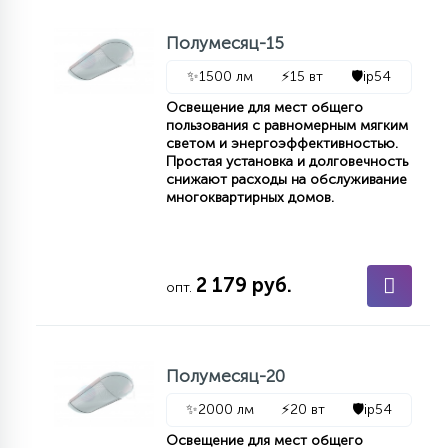
7
УПРАВЛЕНИЕ СВЕТОМ
Полумесяц-15
✨
1500 лм
⚡
15 вт
🛡️
ip54
34
КОМПЛЕКТУЮЩИЕ
Освещение для мест общего
пользования с равномерным мягким
светом и энергоэффективностью.
Простая установка и долговечность
4
СТЕКЛЯННЫЕ
снижают расходы на обслуживание
многоквартирных домов.
37
ПОДВЕСНЫЕ
2 179 руб.
опт.
12
НАПОЛЬНЫЕ
Полумесяц-20
36
НАСТЕННЫЕ
✨
2000 лм
⚡
20 вт
🛡️
ip54
Освещение для мест общего