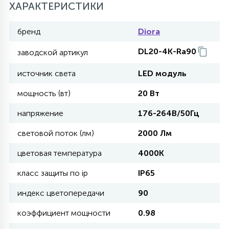
ХАРАКТЕРИСТИКИ
11
бренд
Diora
УЛИЧНЫЕ ЕЛИ
DL20-4K-Ra90
заводской артикул
4
ИНТЕРЬЕРНЫЕ ЕЛИ
источник света
LED модуль
мощность (вт)
20 Вт
12
КОМПЛЕКТЫ ДЛЯ ЕЛЕЙ
напряжение
176-264В/50Гц
световой поток (лм)
2000 Лм
4
ВИДЕО ЗАНАВЕСЫ
цветовая температура
4000K
класс защиты по ip
IP65
524
ПРАЗДНИЧНЫЕ ФИГУРЫ-
индекс цветопередачи
90
ФОНАРИКИ
коэффициент мощности
0.98
4
КОСМЕТОЛОГИЧЕСКИЕ