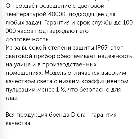
Он создаёт освещение с цветовой
27
135
температурой 4000K, подходящее для
13
ДЕРЕВЯННЫЕ
ЦИЛИНДРИЧЕСКИЕ
3D МОТИВЫ
СЕГМЕНТ
любых задач! Гарантия и срок службы до 100
000 часов подтверждают его
117
568
10
144
ВОЛНИСТЫЕ
долговечность.
ТАБЛЕТКИ
ГИРЛЯНДЫ
АКСЕССУАРЫ К LED ПАНЕЛЯМ
Из-за высокой степени защиты IP65, этот
световой прибор обеспечивает надежность
669
79
БРА И ЛЮСТРЫ
ШАРЫ
на улице и в производственных
помещениях. Модель отличается высоким
качеством света с низким коэффициентом
2
САЛЮТЫ
пульсации менее 1 %, что безопасно для
глаз.
17
ДЕРЕВЬЯ
Вся продукция бренда Diora - гарантия
качества.
60
3D ФИГУРЫ ИЗ АКРИЛА