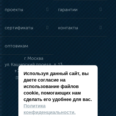
проекты
гарантии
сертификаты
контакты
оптовикам
г.
Москва
ул.
Каширский проезд, д. 13
+7 (495) 134-41-83
Используя данный сайт, вы
moskva@vincci.ru
даете согласие на
использование файлов
cookie, помогающих нам
сделать его удобнее для вас.
политика в отношении обработки
Политика
персональных данных
конфиденциальности.
публичная оферта