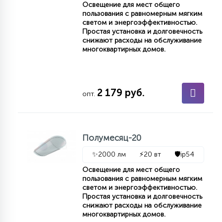
Освещение для мест общего
КРЕСЛА
пользования с равномерным мягким
светом и энергоэффективностью.
Простая установка и долговечность
6
снижают расходы на обслуживание
МЕДИЦИНСКИЕ АППАРАТЫ
многоквартирных домов.
3
ОПЕРАЦИОННЫЕ СТОЛЫ
2 179 руб.
опт.
17
ДИНАМИЧЕСКИЙ СВЕТ
Полумесяц-20
98
✨
2000 лм
⚡
20 вт
🛡️
ip54
СЦЕНИЧЕСКОЕ И СТУДИЙНОЕ
Освещение для мест общего
пользования с равномерным мягким
светом и энергоэффективностью.
6
ЛАЗЕРНЫЕ СИСТЕМЫ
Простая установка и долговечность
снижают расходы на обслуживание
многоквартирных домов.