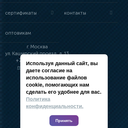
сертификаты
контакты
оптовикам
г.
Москва
ул.
Каширский проезд, д. 13
+7 (495) 134-41-83
Используя данный сайт, вы
moskva@vincci.ru
даете согласие на
использование файлов
cookie, помогающих нам
сделать его удобнее для вас.
политика в отношении обработки
Политика
персональных данных
конфиденциальности.
публичная оферта
карта сайта
Принять
2019 — 2026 @ Компания Vincci