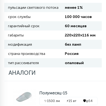
пульсации светового потока
менее 1%
11
УЛИЧНЫЕ ЕЛИ
срок службы
100 000 часов
гарантийный срок
60 месяцев
4
ИНТЕРЬЕРНЫЕ ЕЛИ
габариты
220×220×116 мм
модификация
без ламп
12
КОМПЛЕКТЫ ДЛЯ ЕЛЕЙ
страна производства
Россия
тип рассеивателя
опаловый
4
ВИДЕО ЗАНАВЕСЫ
АНАЛОГИ
524
ПРАЗДНИЧНЫЕ ФИГУРЫ-
ФОНАРИКИ
Полумесяц-15
✨
1500 лм
⚡
15 вт
🛡️
ip54
4
КОСМЕТОЛОГИЧЕСКИЕ