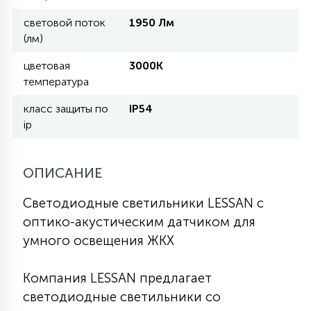
световой поток
1950 Лм
11
(лм)
УЛИЧНЫЕ ЕЛИ
цветовая
3000К
температура
4
ИНТЕРЬЕРНЫЕ ЕЛИ
класс защиты по
IP54
ip
12
КОМПЛЕКТЫ ДЛЯ ЕЛЕЙ
ОПИСАНИЕ
4
Светодиодные светильники LESSAN с
ВИДЕО ЗАНАВЕСЫ
оптико-акустическим датчиком для
умного освещения ЖКХ
524
ПРАЗДНИЧНЫЕ ФИГУРЫ-
ФОНАРИКИ
Компания LESSAN предлагает
светодиодные светильники со
4
КОСМЕТОЛОГИЧЕСКИЕ