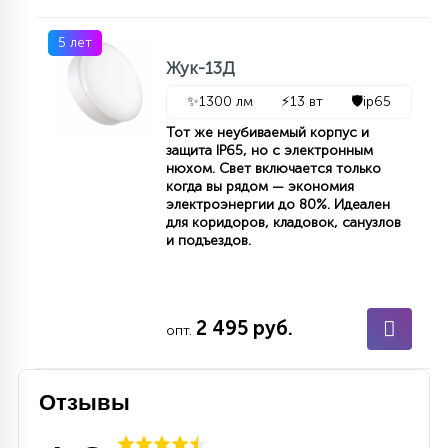
5 лет
Жук-13Д
✨
1300 лм
⚡
13 вт
🛡️
ip65
Тот же неубиваемый корпус и
защита IP65, но с электронным
нюхом. Свет включается только
когда вы рядом — экономия
электроэнергии до 80%. Идеален
для коридоров, кладовок, санузлов
и подъездов.
2 495 руб.
опт.
Отзывы