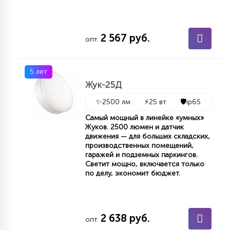
2 567 руб.
опт.
5 лет
Жук-25Д
✨
2500 лм
⚡
25 вт
🛡️
ip65
Самый мощный в линейке «умных»
Жуков. 2500 люмен и датчик
движения — для больших складских,
производственных помещений,
гаражей и подземных паркингов.
Светит мощно, включается только
по делу, экономит бюджет.
2 638 руб.
опт.