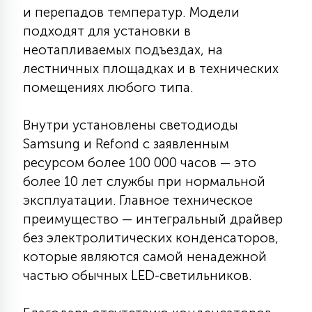
7
и перепадов температур. Модели
УПРАВЛЕНИЕ СВЕТОМ
подходят для установки в
неотапливаемых подъездах, на
34
лестничных площадках и в технических
КОМПЛЕКТУЮЩИЕ
помещениях любого типа.
4
СТЕКЛЯННЫЕ
Внутри установлены светодиоды
Samsung и Refond с заявленным
ресурсом более 100 000 часов — это
37
ПОДВЕСНЫЕ
более 10 лет службы при нормальной
эксплуатации. Главное техническое
преимущество — интегральный драйвер
12
НАПОЛЬНЫЕ
без электролитических конденсаторов,
которые являются самой ненадежной
частью обычных LED-светильников.
36
НАСТЕННЫЕ