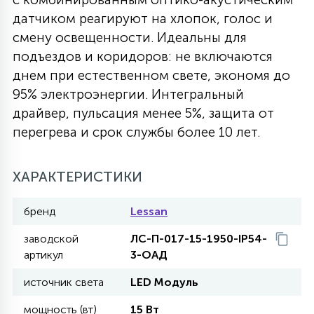
датчиком реагируют на хлопок, голос и
27
135
13
ДЕРЕВЯННЫЕ
ЦИЛИНДРИЧЕСКИЕ
3D МОТИВЫ
смену освещенности. Идеальны для
СЕГМЕНТ
подъездов и коридоров: не включаются
днем при естественном свете, экономя до
117
568
10
144
ВОЛНИСТЫЕ
ТАБЛЕТКИ
ГИРЛЯНДЫ
95% электроэнергии. Интегральный
АКСЕССУАРЫ К LED ПАНЕЛЯМ
драйвер, пульсация менее 5%, защита от
перегрева и срок службы более 10 лет.
669
79
БРА И ЛЮСТРЫ
ШАРЫ
ХАРАКТЕРИСТИКИ
2
САЛЮТЫ
бренд
Lessan
заводской
ЛС-П-017-15-1950-IP54-
17
ДЕРЕВЬЯ
артикул
3-ОАД
источник света
LED Модуль
60
3D ФИГУРЫ ИЗ АКРИЛА
мощность (вт)
15 Вт