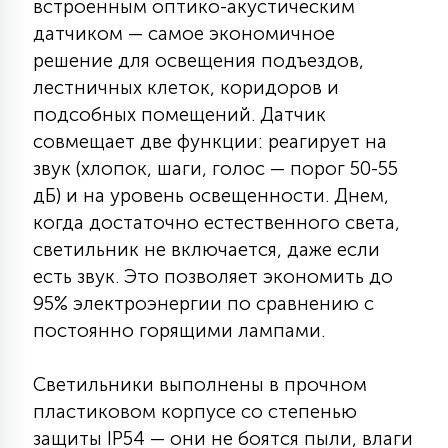
встроенным оптико-акустическим
КРЕСЛА
датчиком — самое экономичное
решение для освещения подъездов,
6
лестничных клеток, коридоров и
МЕДИЦИНСКИЕ АППАРАТЫ
подсобных помещений. Датчик
совмещает две функции: реагирует на
3
ОПЕРАЦИОННЫЕ СТОЛЫ
звук (хлопок, шаги, голос — порог 50-55
дБ) и на уровень освещенности. Днем,
когда достаточно естественного света,
17
ДИНАМИЧЕСКИЙ СВЕТ
светильник не включается, даже если
есть звук. Это позволяет экономить до
95% электроэнергии по сравнению с
98
СЦЕНИЧЕСКОЕ И СТУДИЙНОЕ
постоянно горящими лампами.
6
Светильники выполнены в прочном
ЛАЗЕРНЫЕ СИСТЕМЫ
пластиковом корпусе со степенью
защиты IP54 — они не боятся пыли, влаги