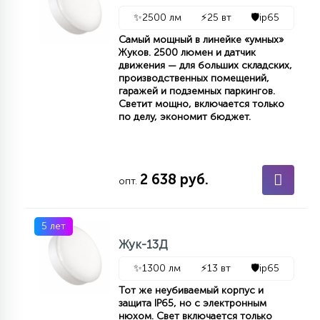
✨
2500 лм
⚡
25 вт
🛡️
ip65
Самый мощный в линейке «умных»
Жуков. 2500 люмен и датчик
движения — для больших складских,
производственных помещений,
гаражей и подземных паркингов.
Светит мощно, включается только
по делу, экономит бюджет.
2 638 руб.
опт.
5 лет
Жук-13Д
✨
1300 лм
⚡
13 вт
🛡️
ip65
Тот же неубиваемый корпус и
защита IP65, но с электронным
нюхом. Свет включается только