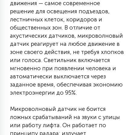
движения — самое современное
КРЕСЛА
решение для освещения подъездов,
лестничных клеток, коридоров и
6
МЕДИЦИНСКИЕ АППАРАТЫ
общественных зон. В отличие от
акустических датчиков, микроволновый
датчик реагирует на любое движение в
3
ОПЕРАЦИОННЫЕ СТОЛЫ
зоне своего действия, не требуя хлопков
или голоса. Светильник включается
мгновенно при появлении человека и
17
ДИНАМИЧЕСКИЙ СВЕТ
автоматически выключается через
заданное время, обеспечивая экономию
98
электроэнергии до 95%.
СЦЕНИЧЕСКОЕ И СТУДИЙНОЕ
Микроволновый датчик не боится
6
ложных срабатываний на звуки с улицы
ЛАЗЕРНЫЕ СИСТЕМЫ
или работу лифта. Он работает по
принципу радара: излучает