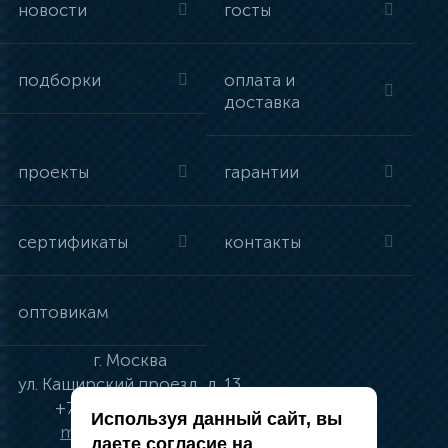
новости
госты
подборки
оплата и
доставка
проекты
гарантии
сертификаты
контакты
оптовикам
г.
Москва
ул.
Каширский проезд, д. 13
+7 (495) 134-41-83
Используя данный сайт, вы
moskva@vincci.ru
даете согласие на