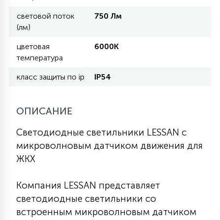
световой поток
750 Лм
11
(лм)
УЛИЧНЫЕ ЕЛИ
цветовая
6000К
температура
4
ИНТЕРЬЕРНЫЕ ЕЛИ
класс защиты по ip
IP54
12
КОМПЛЕКТЫ ДЛЯ ЕЛЕЙ
ОПИСАНИЕ
Светодиодные светильники LESSAN с
4
микроволновым датчиком движения для
ВИДЕО ЗАНАВЕСЫ
ЖКХ
524
ПРАЗДНИЧНЫЕ ФИГУРЫ-
Компания LESSAN представляет
ФОНАРИКИ
светодиодные светильники со
встроенным микроволновым датчиком
4
КОСМЕТОЛОГИЧЕСКИЕ