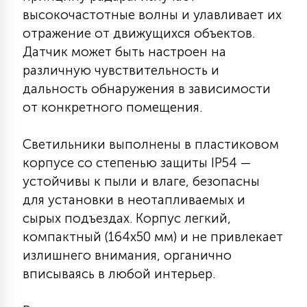
7
высокочастотные волны и улавливает их
УПРАВЛЕНИЕ СВЕТОМ
отражение от движущихся объектов.
Датчик может быть настроен на
34
КОМПЛЕКТУЮЩИЕ
различную чувствительность и
дальность обнаружения в зависимости
от конкретного помещения.
4
СТЕКЛЯННЫЕ
Светильники выполнены в пластиковом
корпусе со степенью защиты IP54 —
37
ПОДВЕСНЫЕ
устойчивы к пыли и влаге, безопасны
для установки в неотапливаемых и
сырых подъездах. Корпус легкий,
12
НАПОЛЬНЫЕ
компактный (164х50 мм) и не привлекает
излишнего внимания, органично
36
вписываясь в любой интерьер.
НАСТЕННЫЕ