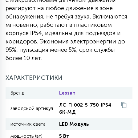
реагируют на любое движение в зоне
27
135
13
ДЕРЕВЯННЫЕ
ЦИЛИНДРИЧЕСКИЕ
3D МОТИВЫ
обнаружения, не требуя звука. Включаются
СЕГМЕНТ
мгновенно, работают в пластиковом
корпусе IP54, идеальны для подъездов и
117
568
10
144
ВОЛНИСТЫЕ
ТАБЛЕТКИ
ГИРЛЯНДЫ
коридоров. Экономия электроэнергии до
АКСЕССУАРЫ К LED ПАНЕЛЯМ
95%, пульсация менее 5%, срок службы
более 10 лет.
669
79
БРА И ЛЮСТРЫ
ШАРЫ
ХАРАКТЕРИСТИКИ
2
САЛЮТЫ
бренд
Lessan
ЛС-П-002-5-750-IP54-
17
заводской артикул
ДЕРЕВЬЯ
6К-МД
источник света
LED Модуль
60
3D ФИГУРЫ ИЗ АКРИЛА
мощность (вт)
5 Вт