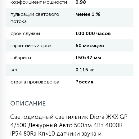
коэффициент мощности
0.98
КРЕСЛА
пульсации светового
менее 1 %
потока
6
МЕДИЦИНСКИЕ АППАРАТЫ
срок службы
100 000 часов
гарантийный срок
60 месяцев
3
ОПЕРАЦИОННЫЕ СТОЛЫ
габариты
150х37 мм
вес
0.115 кг
17
ДИНАМИЧЕСКИЙ СВЕТ
страна производства
Россия
98
СЦЕНИЧЕСКОЕ И СТУДИЙНОЕ
ОПИСАНИЕ
Светодиодный светильник Diora ЖКХ GP
6
ЛАЗЕРНЫЕ СИСТЕМЫ
4/500 Дежурный Авто 500лм 4Вт 4000K
IP54 80Ra Кп<10 датчики звука и