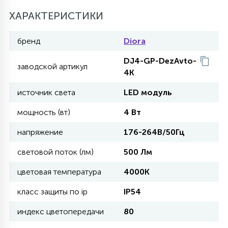
ХАРАКТЕРИСТИКИ
11
УЛИЧНЫЕ ЕЛИ
бренд
Diora
DJ4-GP-DezAvto-
4
заводской артикул
ИНТЕРЬЕРНЫЕ ЕЛИ
4K
источник света
LED модуль
12
КОМПЛЕКТЫ ДЛЯ ЕЛЕЙ
мощность (вт)
4 Вт
напряжение
176-264В/50Гц
4
ВИДЕО ЗАНАВЕСЫ
световой поток (лм)
500 Лм
цветовая температура
4000K
524
ПРАЗДНИЧНЫЕ ФИГУРЫ-
класс защиты по ip
IP54
ФОНАРИКИ
индекс цветопередачи
80
4
КОСМЕТОЛОГИЧЕСКИЕ