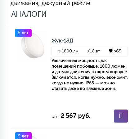
движения, дежурный режим
7
УПРАВЛЕНИЕ СВЕТОМ
АНАЛОГИ
34
КОМПЛЕКТУЮЩИЕ
5 лет
Жук-18Д
4
✨
1800 лм
⚡
18 вт
🛡️
ip65
СТЕКЛЯННЫЕ
Увеличенная мощность для
помещений побольше. 1800 люмен
и датчик движения в одном корпусе.
37
Включается, когда нужно, экономит,
ПОДВЕСНЫЕ
когда не нужно. IP65 — можно
ставить даже во влажные зоны.
12
НАПОЛЬНЫЕ
2 567 руб.
опт.
36
НАСТЕННЫЕ
5 лет