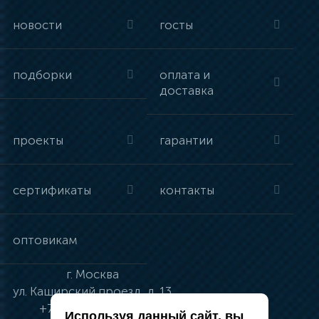
новости
госты
подборки
оплата и
доставка
проекты
гарантии
сертификаты
контакты
оптовикам
г.
Москва
ул.
Каширский проезд, д. 13
+7 (495) 134-41-83
Используя данный сайт, вы