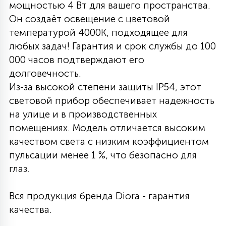
мощностью 4 Вт для вашего пространства.
27
Он создаёт освещение с цветовой
135
13
ДЕРЕВЯННЫЕ
ЦИЛИНДРИЧЕСКИЕ
3D МОТИВЫ
СЕГМЕНТ
температурой 4000K, подходящее для
любых задач! Гарантия и срок службы до 100
117
568
10
000 часов подтверждают его
144
ВОЛНИСТЫЕ
ТАБЛЕТКИ
ГИРЛЯНДЫ
АКСЕССУАРЫ К LED ПАНЕЛЯМ
долговечность.
Из-за высокой степени защиты IP54, этот
669
79
световой прибор обеспечивает надежность
БРА И ЛЮСТРЫ
ШАРЫ
на улице и в производственных
помещениях. Модель отличается высоким
2
качеством света с низким коэффициентом
САЛЮТЫ
пульсации менее 1 %, что безопасно для
глаз.
17
ДЕРЕВЬЯ
Вся продукция бренда Diora - гарантия
качества.
60
3D ФИГУРЫ ИЗ АКРИЛА