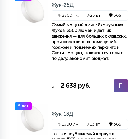
Жук-25Д
15
С УПРАВЛЕНИЕМ
✨
2500 лм
⚡
25 вт
🛡️
ip65
Самый мощный в линейке «умных»
Жуков. 2500 люмен и датчик
41
АКСЕССУАРЫ
движения — для больших складских,
производственных помещений,
гаражей и подземных паркингов.
Светит мощно, включается только
по делу, экономит бюджет.
2 638 руб.
опт.
5 лет
Жук-13Д
✨
1300 лм
⚡
13 вт
🛡️
ip65
Тот же неубиваемый корпус и