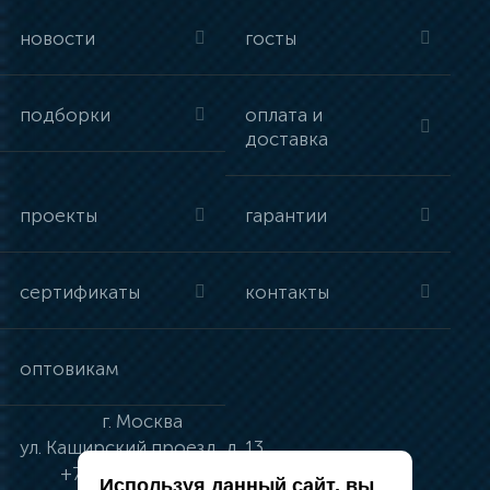
новости
госты
подборки
оплата и
доставка
проекты
гарантии
сертификаты
контакты
оптовикам
г.
Москва
ул.
Каширский проезд, д. 13
+7 (495) 134-41-83
Используя данный сайт, вы