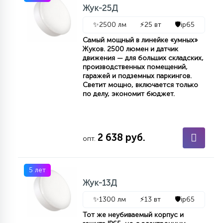
Жук-25Д
15
С УПРАВЛЕНИЕМ
✨
2500 лм
⚡
25 вт
🛡️
ip65
Самый мощный в линейке «умных»
Жуков. 2500 люмен и датчик
41
АКСЕССУАРЫ
движения — для больших складских,
производственных помещений,
гаражей и подземных паркингов.
Светит мощно, включается только
по делу, экономит бюджет.
2 638 руб.
опт.
5 лет
Жук-13Д
✨
1300 лм
⚡
13 вт
🛡️
ip65
Тот же неубиваемый корпус и