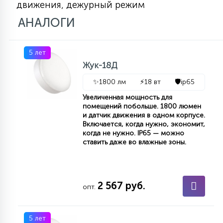
движения, дежурный режим
7
УПРАВЛЕНИЕ СВЕТОМ
АНАЛОГИ
34
КОМПЛЕКТУЮЩИЕ
5 лет
Жук-18Д
4
✨
1800 лм
⚡
18 вт
🛡️
ip65
СТЕКЛЯННЫЕ
Увеличенная мощность для
помещений побольше. 1800 люмен
и датчик движения в одном корпусе.
37
Включается, когда нужно, экономит,
ПОДВЕСНЫЕ
когда не нужно. IP65 — можно
ставить даже во влажные зоны.
12
НАПОЛЬНЫЕ
2 567 руб.
опт.
36
НАСТЕННЫЕ
5 лет