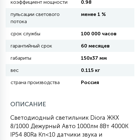
коэффициент мощности
0.98
КРЕСЛА
пульсации светового
менее 1 %
потока
6
МЕДИЦИНСКИЕ АППАРАТЫ
срок службы
100 000 часов
гарантийный срок
60 месяцев
3
ОПЕРАЦИОННЫЕ СТОЛЫ
габариты
150х37 мм
вес
0.115 кг
17
ДИНАМИЧЕСКИЙ СВЕТ
страна производства
Россия
98
СЦЕНИЧЕСКОЕ И СТУДИЙНОЕ
ОПИСАНИЕ
Светодиодный светильник Diora ЖКХ
6
ЛАЗЕРНЫЕ СИСТЕМЫ
8/1000 Дежурный Авто 1000лм 8Вт 4000K
IP54 80Ra Кп<10 датчики звука и