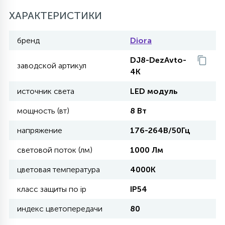
ХАРАКТЕРИСТИКИ
11
УЛИЧНЫЕ ЕЛИ
бренд
Diora
DJ8-DezAvto-
4
заводской артикул
ИНТЕРЬЕРНЫЕ ЕЛИ
4K
источник света
LED модуль
12
КОМПЛЕКТЫ ДЛЯ ЕЛЕЙ
мощность (вт)
8 Вт
напряжение
176-264В/50Гц
4
ВИДЕО ЗАНАВЕСЫ
световой поток (лм)
1000 Лм
цветовая температура
4000K
524
ПРАЗДНИЧНЫЕ ФИГУРЫ-
класс защиты по ip
IP54
ФОНАРИКИ
индекс цветопередачи
80
4
КОСМЕТОЛОГИЧЕСКИЕ