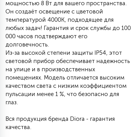
мощностью 8 Вт для вашего пространства.
27
Он создаёт освещение с цветовой
135
13
ДЕРЕВЯННЫЕ
ЦИЛИНДРИЧЕСКИЕ
3D МОТИВЫ
СЕГМЕНТ
температурой 4000K, подходящее для
любых задач! Гарантия и срок службы до 100
117
568
10
000 часов подтверждают его
144
ВОЛНИСТЫЕ
ТАБЛЕТКИ
ГИРЛЯНДЫ
АКСЕССУАРЫ К LED ПАНЕЛЯМ
долговечность.
Из-за высокой степени защиты IP54, этот
669
79
световой прибор обеспечивает надежность
БРА И ЛЮСТРЫ
ШАРЫ
на улице и в производственных
помещениях. Модель отличается высоким
2
качеством света с низким коэффициентом
САЛЮТЫ
пульсации менее 1 %, что безопасно для
глаз.
17
ДЕРЕВЬЯ
Вся продукция бренда Diora - гарантия
качества.
60
3D ФИГУРЫ ИЗ АКРИЛА