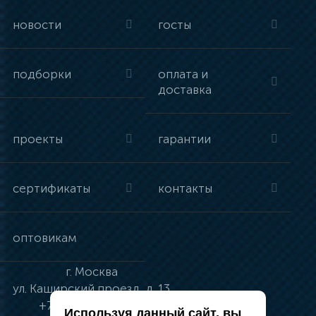
новости
госты
подборки
оплата и
доставка
проекты
гарантии
сертификаты
контакты
оптовикам
г.
Москва
ул.
Каширский проезд, д. 13
+7 (495) 134-41-83
Используя данный сайт, вы