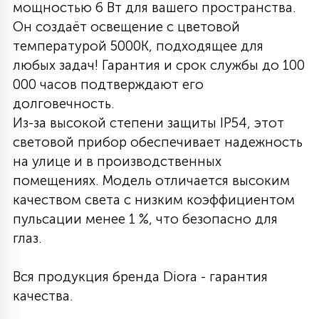
мощностью 6 Вт для вашего пространства.
27
Он создаёт освещение с цветовой
135
13
ДЕРЕВЯННЫЕ
ЦИЛИНДРИЧЕСКИЕ
3D МОТИВЫ
СЕГМЕНТ
температурой 5000K, подходящее для
любых задач! Гарантия и срок службы до 100
117
568
10
000 часов подтверждают его
144
ВОЛНИСТЫЕ
ТАБЛЕТКИ
ГИРЛЯНДЫ
АКСЕССУАРЫ К LED ПАНЕЛЯМ
долговечность.
Из-за высокой степени защиты IP54, этот
669
79
световой прибор обеспечивает надежность
БРА И ЛЮСТРЫ
ШАРЫ
на улице и в производственных
помещениях. Модель отличается высоким
2
качеством света с низким коэффициентом
САЛЮТЫ
пульсации менее 1 %, что безопасно для
глаз.
17
ДЕРЕВЬЯ
Вся продукция бренда Diora - гарантия
качества.
60
3D ФИГУРЫ ИЗ АКРИЛА