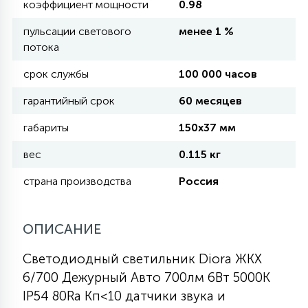
коэффициент мощности
0.98
КРЕСЛА
пульсации светового
менее 1 %
потока
6
МЕДИЦИНСКИЕ АППАРАТЫ
срок службы
100 000 часов
гарантийный срок
60 месяцев
3
ОПЕРАЦИОННЫЕ СТОЛЫ
габариты
150х37 мм
вес
0.115 кг
17
ДИНАМИЧЕСКИЙ СВЕТ
страна производства
Россия
98
СЦЕНИЧЕСКОЕ И СТУДИЙНОЕ
ОПИСАНИЕ
Светодиодный светильник Diora ЖКХ
6
ЛАЗЕРНЫЕ СИСТЕМЫ
6/700 Дежурный Авто 700лм 6Вт 5000K
IP54 80Ra Кп<10 датчики звука и