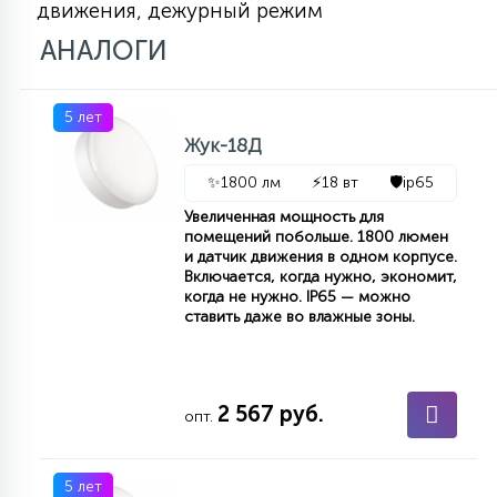
движения, дежурный режим
7
УПРАВЛЕНИЕ СВЕТОМ
АНАЛОГИ
34
КОМПЛЕКТУЮЩИЕ
5 лет
Жук-18Д
4
✨
1800 лм
⚡
18 вт
🛡️
ip65
СТЕКЛЯННЫЕ
Увеличенная мощность для
помещений побольше. 1800 люмен
и датчик движения в одном корпусе.
37
Включается, когда нужно, экономит,
ПОДВЕСНЫЕ
когда не нужно. IP65 — можно
ставить даже во влажные зоны.
12
НАПОЛЬНЫЕ
2 567 руб.
опт.
36
НАСТЕННЫЕ
5 лет