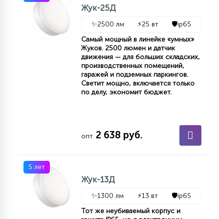
Жук-25Д
15
С УПРАВЛЕНИЕМ
✨
2500 лм
⚡
25 вт
🛡️
ip65
Самый мощный в линейке «умных»
Жуков. 2500 люмен и датчик
41
АКСЕССУАРЫ
движения — для больших складских,
производственных помещений,
гаражей и подземных паркингов.
Светит мощно, включается только
по делу, экономит бюджет.
2 638 руб.
опт.
5 лет
Жук-13Д
✨
1300 лм
⚡
13 вт
🛡️
ip65
Тот же неубиваемый корпус и