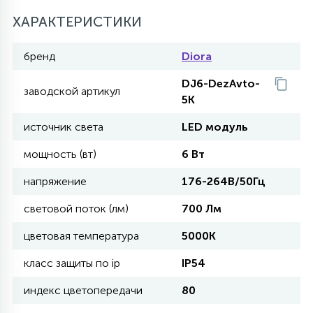
ХАРАКТЕРИСТИКИ
11
УЛИЧНЫЕ ЕЛИ
бренд
Diora
DJ6-DezAvto-
4
заводской артикул
ИНТЕРЬЕРНЫЕ ЕЛИ
5K
источник света
LED модуль
12
КОМПЛЕКТЫ ДЛЯ ЕЛЕЙ
мощность (вт)
6 Вт
напряжение
176-264В/50Гц
4
ВИДЕО ЗАНАВЕСЫ
световой поток (лм)
700 Лм
цветовая температура
5000K
524
ПРАЗДНИЧНЫЕ ФИГУРЫ-
класс защиты по ip
IP54
ФОНАРИКИ
индекс цветопередачи
80
4
КОСМЕТОЛОГИЧЕСКИЕ