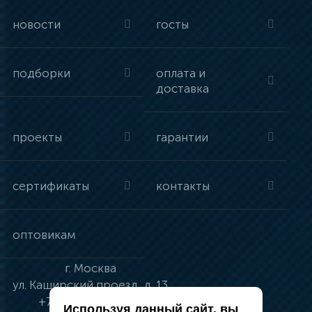
новости
госты
подборки
оплата и
доставка
проекты
гарантии
сертификаты
контакты
оптовикам
г.
Москва
ул.
Каширский проезд, д. 13
+7 (495) 134-41-83
Используя данный сайт, вы