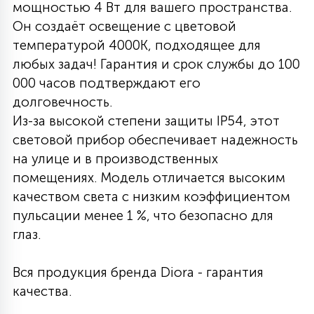
мощностью 4 Вт для вашего пространства.
27
Он создаёт освещение с цветовой
135
13
ДЕРЕВЯННЫЕ
ЦИЛИНДРИЧЕСКИЕ
3D МОТИВЫ
СЕГМЕНТ
температурой 4000K, подходящее для
любых задач! Гарантия и срок службы до 100
117
568
10
000 часов подтверждают его
144
ВОЛНИСТЫЕ
ТАБЛЕТКИ
ГИРЛЯНДЫ
АКСЕССУАРЫ К LED ПАНЕЛЯМ
долговечность.
Из-за высокой степени защиты IP54, этот
669
79
световой прибор обеспечивает надежность
БРА И ЛЮСТРЫ
ШАРЫ
на улице и в производственных
помещениях. Модель отличается высоким
2
качеством света с низким коэффициентом
САЛЮТЫ
пульсации менее 1 %, что безопасно для
глаз.
17
ДЕРЕВЬЯ
Вся продукция бренда Diora - гарантия
качества.
60
3D ФИГУРЫ ИЗ АКРИЛА