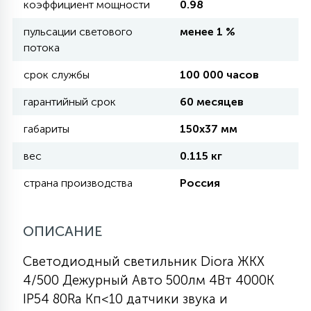
коэффициент мощности
0.98
КРЕСЛА
пульсации светового
менее 1 %
потока
6
МЕДИЦИНСКИЕ АППАРАТЫ
срок службы
100 000 часов
гарантийный срок
60 месяцев
3
ОПЕРАЦИОННЫЕ СТОЛЫ
габариты
150х37 мм
вес
0.115 кг
17
ДИНАМИЧЕСКИЙ СВЕТ
страна производства
Россия
98
СЦЕНИЧЕСКОЕ И СТУДИЙНОЕ
ОПИСАНИЕ
Светодиодный светильник Diora ЖКХ
6
ЛАЗЕРНЫЕ СИСТЕМЫ
4/500 Дежурный Авто 500лм 4Вт 4000K
IP54 80Ra Кп<10 датчики звука и