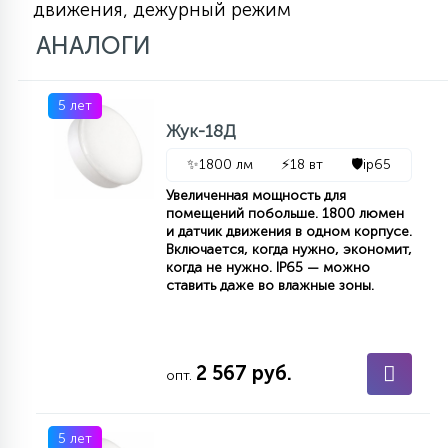
движения, дежурный режим
7
УПРАВЛЕНИЕ СВЕТОМ
АНАЛОГИ
34
КОМПЛЕКТУЮЩИЕ
5 лет
Жук-18Д
4
✨
1800 лм
⚡
18 вт
🛡️
ip65
СТЕКЛЯННЫЕ
Увеличенная мощность для
помещений побольше. 1800 люмен
и датчик движения в одном корпусе.
37
Включается, когда нужно, экономит,
ПОДВЕСНЫЕ
когда не нужно. IP65 — можно
ставить даже во влажные зоны.
12
НАПОЛЬНЫЕ
2 567 руб.
опт.
36
НАСТЕННЫЕ
5 лет