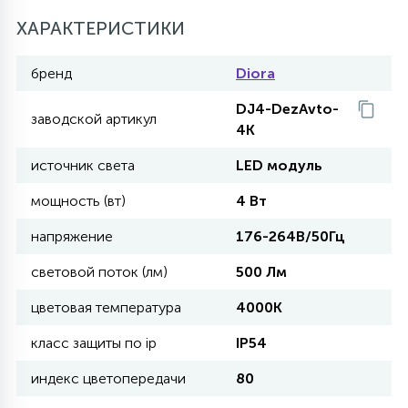
ХАРАКТЕРИСТИКИ
11
УЛИЧНЫЕ ЕЛИ
бренд
Diora
DJ4-DezAvto-
4
заводской артикул
ИНТЕРЬЕРНЫЕ ЕЛИ
4K
источник света
LED модуль
12
КОМПЛЕКТЫ ДЛЯ ЕЛЕЙ
мощность (вт)
4 Вт
напряжение
176-264В/50Гц
4
ВИДЕО ЗАНАВЕСЫ
световой поток (лм)
500 Лм
цветовая температура
4000K
524
ПРАЗДНИЧНЫЕ ФИГУРЫ-
класс защиты по ip
IP54
ФОНАРИКИ
индекс цветопередачи
80
4
КОСМЕТОЛОГИЧЕСКИЕ