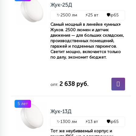
Жук-25Д
15
С УПРАВЛЕНИЕМ
✨
2500 лм
⚡
25 вт
🛡️
ip65
Самый мощный в линейке «умных»
Жуков. 2500 люмен и датчик
41
АКСЕССУАРЫ
движения — для больших складских,
производственных помещений,
гаражей и подземных паркингов.
Светит мощно, включается только
по делу, экономит бюджет.
2 638 руб.
опт.
5 лет
Жук-13Д
✨
1300 лм
⚡
13 вт
🛡️
ip65
Тот же неубиваемый корпус и