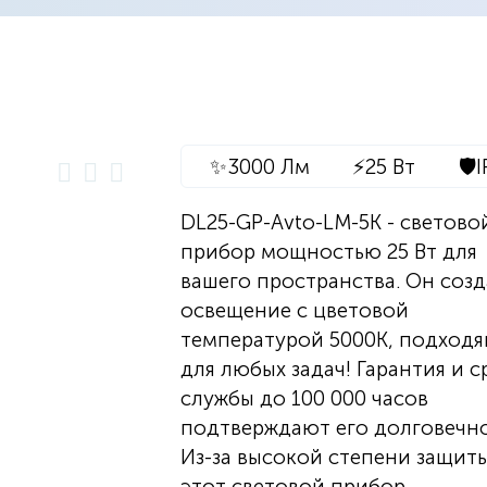
✨
3000 Лм
⚡
25 Вт
🛡️
I
DL25-GP-Avto-LM-5K - светово
прибор мощностью 25 Вт для
вашего пространства. Он созд
освещение с цветовой
температурой 5000K, подход
для любых задач! Гарантия и с
службы до 100 000 часов
подтверждают его долговечно
Из-за высокой степени защиты
этот световой прибор