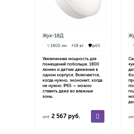
Жук-18Д
Ж
✨
1800 лм
⚡
18 вт
🛡️
ip65
Увеличенная мощность для
Са
помещений побольше. 1800
«у
люмен и датчик движения в
да
одном корпусе. Включается,
бо
когда нужно, экономит, когда
пр
не нужно. IP65 — можно
по
ставить даже во влажные
по
зоны.
мо
де
2 567 руб.
опт.
оп