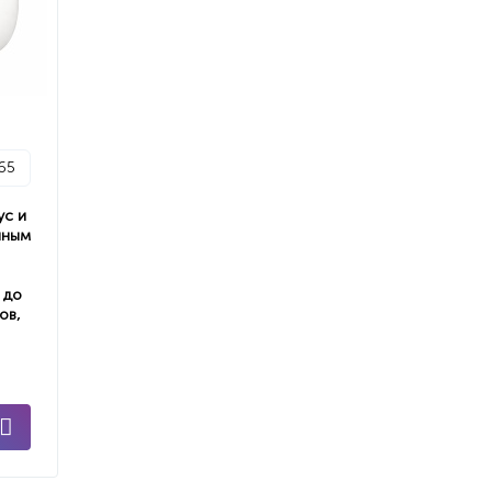
65
ус и
нным
 до
ов,