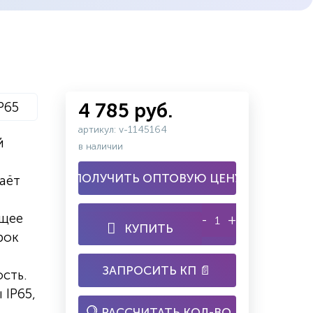
P65
4 785 руб.
артикул: v-1145164
й
в наличии
ПОЛУЧИТЬ ОПТОВУЮ ЦЕНУ
аёт
ящее
-
+
КУПИТЬ
рок
ЗАПРОСИТЬ КП 📄
сть.
 IP65,
РАССЧИТАТЬ КОЛ-ВО