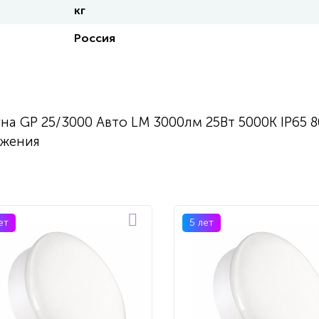
кг
Россия
а GP 25/3000 Авто LM 3000лм 25Вт 5000K IP65 
ижения
ет
5 лет