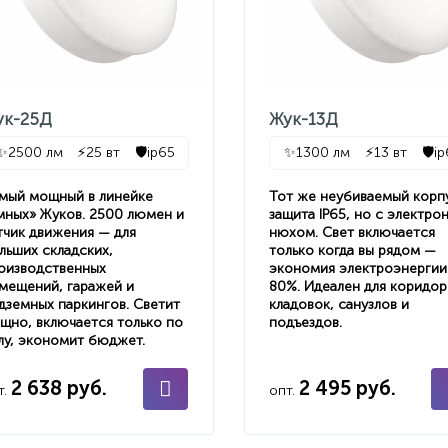
ук-25Д
Жук-13Д
✨
2500 лм
⚡
25 вт
🛡️
ip65
✨
1300 лм
⚡
13 вт
🛡️
ip
мый мощный в линейке
Тот же неубиваемый корп
мных» Жуков. 2500 люмен и
защита IP65, но с электро
тчик движения — для
нюхом. Свет включается
льших складских,
только когда вы рядом —
оизводственных
экономия электроэнергии
мещений, гаражей и
80%. Идеален для коридор
дземных паркингов. Светит
кладовок, санузлов и
щно, включается только по
подъездов.
лу, экономит бюджет.
2 638 руб.
2 495 руб.
т.
опт.