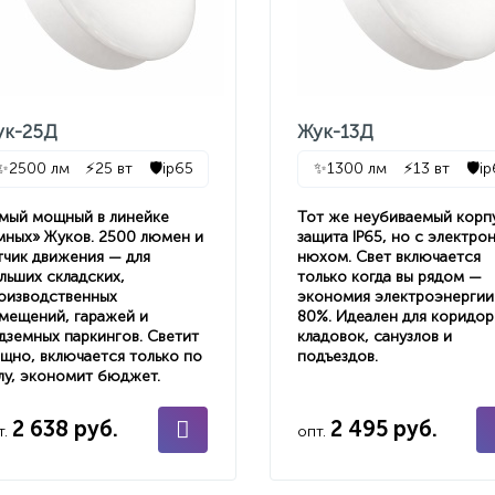
ук-25Д
Жук-13Д
✨
2500 лм
⚡
25 вт
🛡️
ip65
✨
1300 лм
⚡
13 вт
🛡️
ip
мый мощный в линейке
Тот же неубиваемый корп
мных» Жуков. 2500 люмен и
защита IP65, но с электро
тчик движения — для
нюхом. Свет включается
льших складских,
только когда вы рядом —
оизводственных
экономия электроэнергии
мещений, гаражей и
80%. Идеален для коридор
дземных паркингов. Светит
кладовок, санузлов и
щно, включается только по
подъездов.
лу, экономит бюджет.
2 638 руб.
2 495 руб.
т.
опт.