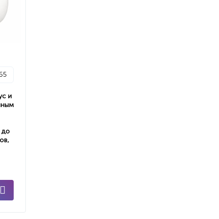
65
ус и
нным
 до
ов,