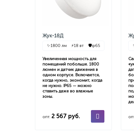
Жук-18Д
Ж
✨
1800 лм
⚡
18 вт
🛡️
ip65
Увеличенная мощность для
Са
помещений побольше. 1800
«у
люмен и датчик движения в
да
одном корпусе. Включается,
бо
когда нужно, экономит, когда
пр
не нужно. IP65 — можно
по
ставить даже во влажные
по
зоны.
мо
де
2 567 руб.
опт.
оп