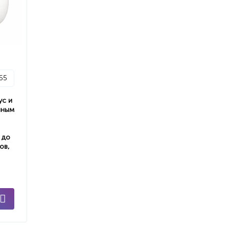
65
ус и
нным
 до
ов,