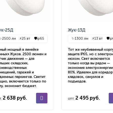
ук-25Д
Жук-13Д
✨
2500 лм
⚡
25 вт
🛡️
ip65
✨
1300 лм
⚡
13 вт
🛡️
ip
мый мощный в линейке
Тот же неубиваемый корп
мных» Жуков. 2500 люмен и
защита IP65, но с электро
тчик движения — для
нюхом. Свет включается
льших складских,
только когда вы рядом —
оизводственных
экономия электроэнергии
мещений, гаражей и
80%. Идеален для коридор
дземных паркингов. Светит
кладовок, санузлов и
щно, включается только по
подъездов.
лу, экономит бюджет.
2 638 руб.
2 495 руб.
т.
опт.