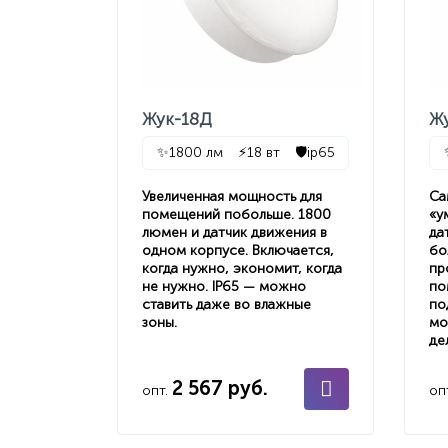
Жук-18Д
Ж
✨
1800 лм
⚡
18 вт
🛡️
ip65
Увеличенная мощность для
Са
помещений побольше. 1800
«у
люмен и датчик движения в
да
одном корпусе. Включается,
бо
когда нужно, экономит, когда
пр
не нужно. IP65 — можно
по
ставить даже во влажные
по
зоны.
мо
де
2 567 руб.
опт.
оп