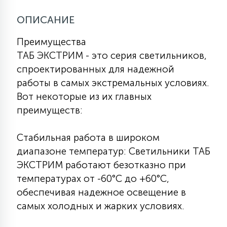
КРЕСЛА
ОПИСАНИЕ
6
Преимущества
МЕДИЦИНСКИЕ АППАРАТЫ
ТАБ ЭКСТРИМ - это серия светильников,
спроектированных для надежной
3
работы в самых экстремальных условиях.
ОПЕРАЦИОННЫЕ СТОЛЫ
Вот некоторые из их главных
преимуществ:
17
ДИНАМИЧЕСКИЙ СВЕТ
Стабильная работа в широком
диапазоне температур: Светильники ТАБ
98
СЦЕНИЧЕСКОЕ И СТУДИЙНОЕ
ЭКСТРИМ работают безотказно при
температурах от -60°C до +60°C,
обеспечивая надежное освещение в
6
ЛАЗЕРНЫЕ СИСТЕМЫ
самых холодных и жарких условиях.