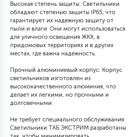
7
Высокая степень защиты: Светильники
УПРАВЛЕНИЕ СВЕТОМ
обладают степенью защиты IP65, что
гарантирует их надежную защиту от
34
пыли и влаги. Они могут использоваться
КОМПЛЕКТУЮЩИЕ
для уличного освещения ЖКХ, в
придомовых территориях и в других
4
местах, где важна надежность.
СТЕКЛЯННЫЕ
Прочный алюминиевый корпус: Корпус
37
светильников изготовлен из
ПОДВЕСНЫЕ
высококачественного алюминия, что
делает их легкими, но прочными и
12
НАПОЛЬНЫЕ
долговечными.
Не требует специального обслуживания:
36
НАСТЕННЫЕ
Светильники ТАБ ЭКСТРИМ разработаны
так, чтобы минимизировать