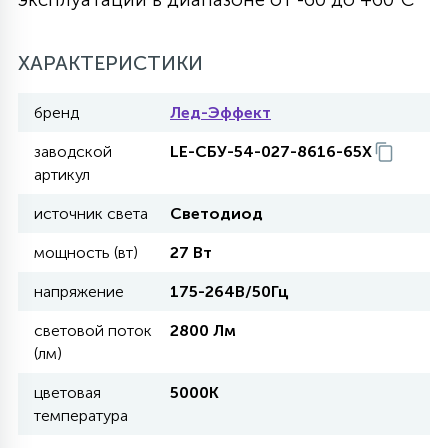
27
135
13
ДЕРЕВЯННЫЕ
ЦИЛИНДРИЧЕСКИЕ
3D МОТИВЫ
СЕГМЕНТ
ХАРАКТЕРИСТИКИ
117
бренд
Лед-Эффект
568
10
144
ВОЛНИСТЫЕ
ТАБЛЕТКИ
ГИРЛЯНДЫ
АКСЕССУАРЫ К LED ПАНЕЛЯМ
заводской
LE-СБУ-54-027-8616-65Х
артикул
669
79
БРА И ЛЮСТРЫ
ШАРЫ
источник света
Светодиод
мощность (вт)
27 Вт
2
САЛЮТЫ
напряжение
175-264В/50Гц
световой поток
2800 Лм
17
(лм)
ДЕРЕВЬЯ
цветовая
5000К
температура
60
3D ФИГУРЫ ИЗ АКРИЛА