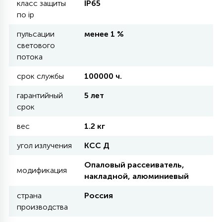
класс защиты
IP65
по ip
11
УЛИЧНЫЕ ЕЛИ
пульсации
менее 1 %
светового
потока
4
ИНТЕРЬЕРНЫЕ ЕЛИ
срок службы
100000 ч.
гарантийный
5 лет
12
срок
КОМПЛЕКТЫ ДЛЯ ЕЛЕЙ
вес
1.2 кг
4
угол излучения
КСС Д
ВИДЕО ЗАНАВЕСЫ
Опаловый рассеиватель,
модификация
накладной, алюминиевый
524
ПРАЗДНИЧНЫЕ ФИГУРЫ-
ФОНАРИКИ
страна
Россия
производства
4
КОСМЕТОЛОГИЧЕСКИЕ