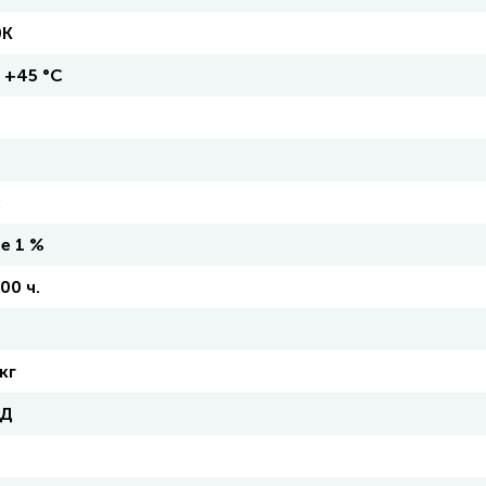
0К
- +45 °С
2
е 1 %
00 ч.
т
кг
 Д