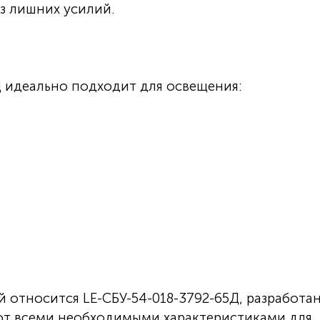
з лишних усилий.
Д идеально подходит для освещения:
ой относится LE-СБУ-54-018-3792-65Д, разработа
ют всеми необходимыми характеристиками для