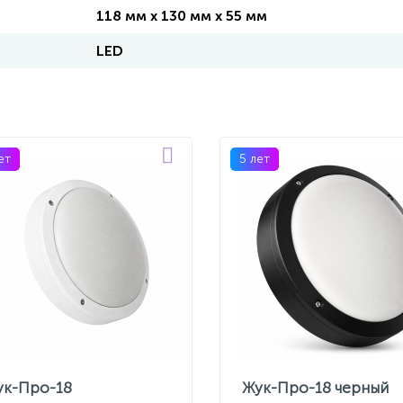
118 мм x 130 мм x 55 мм
LED
ет
5 лет
ук-Про-18
Жук-Про-18 черный