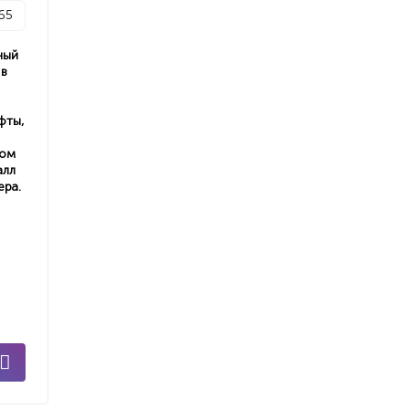
65
ный
 в
фты,
ном
алл
ера.