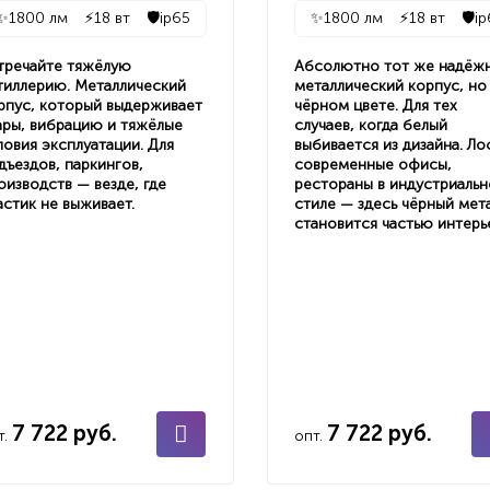
✨
1800 лм
⚡
18 вт
🛡️
ip65
✨
1800 лм
⚡
18 вт
🛡️
ip
тречайте тяжёлую
Абсолютно тот же надёж
тиллерию. Металлический
металлический корпус, но
рпус, который выдерживает
чёрном цвете. Для тех
ары, вибрацию и тяжёлые
случаев, когда белый
ловия эксплуатации. Для
выбивается из дизайна. Ло
дъездов, паркингов,
современные офисы,
оизводств — везде, где
рестораны в индустриаль
астик не выживает.
стиле — здесь чёрный мет
становится частью интерь
7 722 руб.
7 722 руб.
т.
опт.