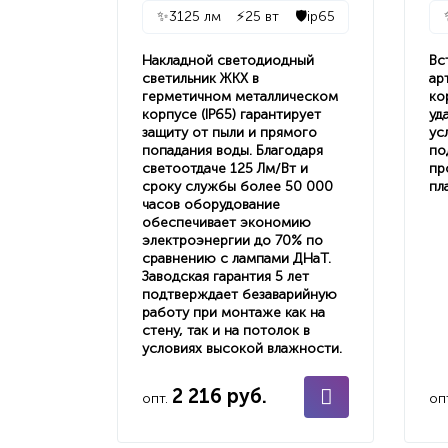
✨
3125 лм
⚡
25 вт
🛡️
ip65
Накладной светодиодный
Вс
светильник ЖКХ в
ар
герметичном металлическом
ко
корпусе (IP65) гарантирует
уд
защиту от пыли и прямого
ус
попадания воды. Благодаря
по
светоотдаче 125 Лм/Вт и
пр
сроку службы более 50 000
пл
часов оборудование
обеспечивает экономию
электроэнергии до 70% по
сравнению с лампами ДНаТ.
Заводская гарантия 5 лет
подтверждает безаварийную
работу при монтаже как на
стену, так и на потолок в
условиях высокой влажности.
2 216 руб.
опт.
оп