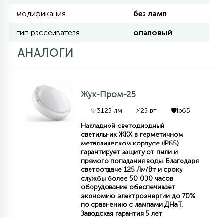
модификация
без ламп
11
УЛИЧНЫЕ ЕЛИ
тип рассеивателя
опаловый
АНАЛОГИ
4
ИНТЕРЬЕРНЫЕ ЕЛИ
Жук-Пром-25
12
КОМПЛЕКТЫ ДЛЯ ЕЛЕЙ
✨
3125 лм
⚡
25 вт
🛡️
ip65
Накладной светодиодный
светильник ЖКХ в герметичном
4
ВИДЕО ЗАНАВЕСЫ
металлическом корпусе (IP65)
гарантирует защиту от пыли и
прямого попадания воды. Благодаря
светоотдаче 125 Лм/Вт и сроку
524
ПРАЗДНИЧНЫЕ ФИГУРЫ-
службы более 50 000 часов
оборудование обеспечивает
ФОНАРИКИ
экономию электроэнергии до 70%
по сравнению с лампами ДНаТ.
Заводская гарантия 5 лет
4
КОСМЕТОЛОГИЧЕСКИЕ