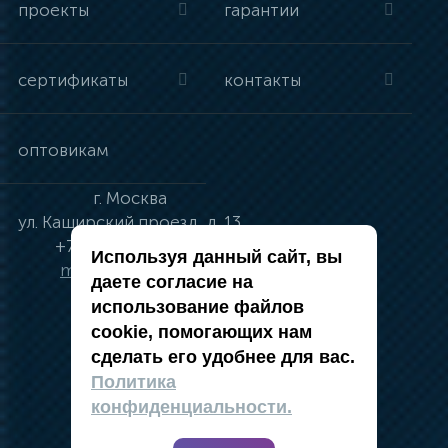
проекты
гарантии
сертификаты
контакты
оптовикам
г.
Москва
ул.
Каширский проезд, д. 13
+7 (495) 134-41-83
Используя данный сайт, вы
moskva@vincci.ru
даете согласие на
использование файлов
cookie, помогающих нам
сделать его удобнее для вас.
политика в отношении обработки
Политика
персональных данных
конфиденциальности.
публичная оферта
карта сайта