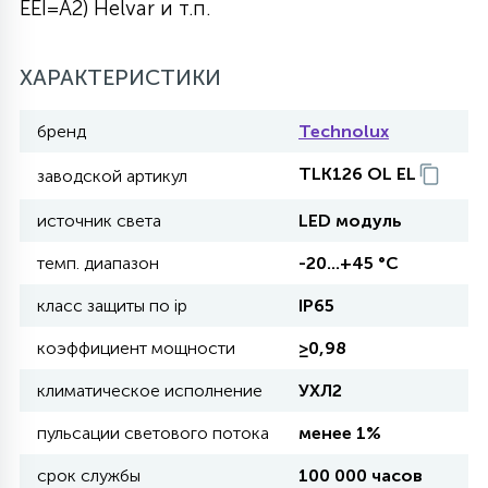
EEI=A2) Helvar и т.п.
27
135
13
ДЕРЕВЯННЫЕ
ЦИЛИНДРИЧЕСКИЕ
3D МОТИВЫ
СЕГМЕНТ
ХАРАКТЕРИСТИКИ
117
568
10
бренд
Technolux
144
ВОЛНИСТЫЕ
ТАБЛЕТКИ
ГИРЛЯНДЫ
АКСЕССУАРЫ К LED ПАНЕЛЯМ
TLK126 OL EL
заводской артикул
669
79
БРА И ЛЮСТРЫ
источник света
LED модуль
ШАРЫ
темп. диапазон
-20...+45 °C
2
класс защиты по ip
IP65
САЛЮТЫ
коэффициент мощности
≥0,98
17
ДЕРЕВЬЯ
климатическое исполнение
УХЛ2
пульсации светового потока
менее 1%
60
3D ФИГУРЫ ИЗ АКРИЛА
срок службы
100 000 часов