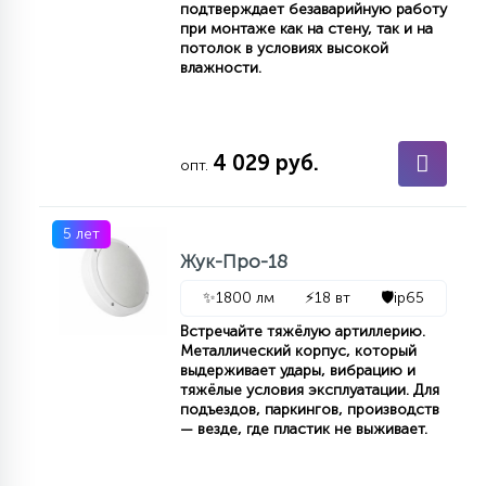
подтверждает безаварийную работу
КРЕСЛА
при монтаже как на стену, так и на
потолок в условиях высокой
влажности.
6
МЕДИЦИНСКИЕ АППАРАТЫ
4 029 руб.
3
опт.
ОПЕРАЦИОННЫЕ СТОЛЫ
5 лет
17
ДИНАМИЧЕСКИЙ СВЕТ
Жук-Про-18
✨
1800 лм
⚡
18 вт
🛡️
ip65
98
Встречайте тяжёлую артиллерию.
СЦЕНИЧЕСКОЕ И СТУДИЙНОЕ
Металлический корпус, который
выдерживает удары, вибрацию и
тяжёлые условия эксплуатации. Для
подъездов, паркингов, производств
6
ЛАЗЕРНЫЕ СИСТЕМЫ
— везде, где пластик не выживает.