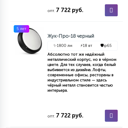
7
УПРАВЛЕНИЕ СВЕТОМ
7 722 руб.
опт.
34
КОМПЛЕКТУЮЩИЕ
5 лет
Жук-Про-18 черный
✨
1800 лм
⚡
18 вт
🛡️
ip65
4
СТЕКЛЯННЫЕ
Абсолютно тот же надёжный
металлический корпус, но в чёрном
цвете. Для тех случаев, когда белый
37
выбивается из дизайна. Лофты,
ПОДВЕСНЫЕ
современные офисы, рестораны в
индустриальном стиле — здесь
чёрный металл становится частью
интерьера.
12
НАПОЛЬНЫЕ
36
7 722 руб.
опт.
НАСТЕННЫЕ