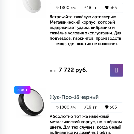
7
УПРАВЛЕНИЕ СВЕТОМ
✨
1800 лм
⚡
18 вт
🛡️
ip65
Встречайте тяжёлую артиллерию.
Металлический корпус, который
34
выдерживает удары, вибрацию и
КОМПЛЕКТУЮЩИЕ
тяжёлые условия эксплуатации. Для
подъездов, паркингов, производств
— везде, где пластик не выживает.
4
СТЕКЛЯННЫЕ
7 722 руб.
опт.
37
ПОДВЕСНЫЕ
5 лет
12
Жук-Про-18 черный
НАПОЛЬНЫЕ
✨
1800 лм
⚡
18 вт
🛡️
ip65
Абсолютно тот же надёжный
36
НАСТЕННЫЕ
металлический корпус, но в чёрном
цвете. Для тех случаев, когда белый
выбивается из дизайна. Лофты,