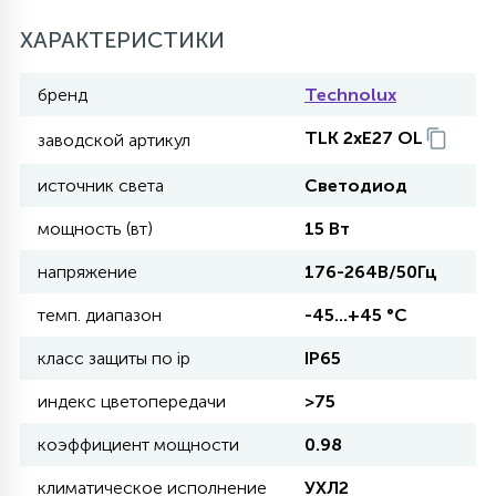
27
ХАРАКТЕРИСТИКИ
135
13
ДЕРЕВЯННЫЕ
ЦИЛИНДРИЧЕСКИЕ
3D МОТИВЫ
СЕГМЕНТ
бренд
Technolux
117
568
10
144
ВОЛНИСТЫЕ
TLK 2xE27 OL
заводской артикул
ТАБЛЕТКИ
ГИРЛЯНДЫ
АКСЕССУАРЫ К LED ПАНЕЛЯМ
источник света
Светодиод
669
79
БРА И ЛЮСТРЫ
ШАРЫ
мощность (вт)
15 Вт
напряжение
176-264В/50Гц
2
САЛЮТЫ
темп. диапазон
-45...+45 °C
класс защиты по ip
IP65
17
ДЕРЕВЬЯ
индекс цветопередачи
>75
коэффициент мощности
0.98
60
3D ФИГУРЫ ИЗ АКРИЛА
климатическое исполнение
УХЛ2