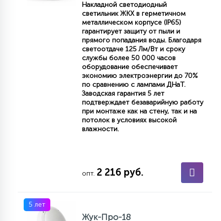
Накладной светодиодный
КРЕСЛА
светильник ЖКХ в герметичном
металлическом корпусе (IP65)
гарантирует защиту от пыли и
6
прямого попадания воды. Благодаря
МЕДИЦИНСКИЕ АППАРАТЫ
светоотдаче 125 Лм/Вт и сроку
службы более 50 000 часов
оборудование обеспечивает
3
экономию электроэнергии до 70%
ОПЕРАЦИОННЫЕ СТОЛЫ
по сравнению с лампами ДНаТ.
Заводская гарантия 5 лет
подтверждает безаварийную работу
при монтаже как на стену, так и на
17
ДИНАМИЧЕСКИЙ СВЕТ
потолок в условиях высокой
влажности.
98
СЦЕНИЧЕСКОЕ И СТУДИЙНОЕ
2 216 руб.
опт.
6
ЛАЗЕРНЫЕ СИСТЕМЫ
5 лет
Жук-Про-18