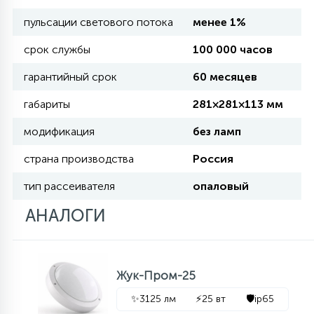
пульсации светового потока
менее 1%
11
УЛИЧНЫЕ ЕЛИ
срок службы
100 000 часов
гарантийный срок
60 месяцев
4
ИНТЕРЬЕРНЫЕ ЕЛИ
габариты
281×281×113 мм
модификация
без ламп
12
КОМПЛЕКТЫ ДЛЯ ЕЛЕЙ
страна производства
Россия
тип рассеивателя
опаловый
4
ВИДЕО ЗАНАВЕСЫ
АНАЛОГИ
524
ПРАЗДНИЧНЫЕ ФИГУРЫ-
ФОНАРИКИ
Жук-Пром-25
✨
3125 лм
⚡
25 вт
🛡️
ip65
4
КОСМЕТОЛОГИЧЕСКИЕ