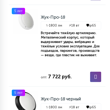
7
УПРАВЛЕНИЕ СВЕТОМ
5 лет
Жук-Про-18
34
КОМПЛЕКТУЮЩИЕ
✨
1800 лм
⚡
18 вт
🛡️
ip65
Встречайте тяжёлую артиллерию.
Металлический корпус, который
4
выдерживает удары, вибрацию и
СТЕКЛЯННЫЕ
тяжёлые условия эксплуатации. Для
подъездов, паркингов, производств
— везде, где пластик не выживает.
37
ПОДВЕСНЫЕ
7 722 руб.
опт.
12
НАПОЛЬНЫЕ
5 лет
36
Жук-Про-18 черный
НАСТЕННЫЕ
✨
1800 лм
⚡
18 вт
🛡️
ip65