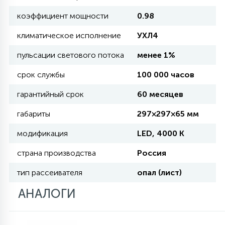
коэффициент мощности
0.98
11
УЛИЧНЫЕ ЕЛИ
климатическое исполнение
УХЛ4
пульсации светового потока
менее 1%
4
ИНТЕРЬЕРНЫЕ ЕЛИ
срок службы
100 000 часов
гарантийный срок
60 месяцев
12
КОМПЛЕКТЫ ДЛЯ ЕЛЕЙ
габариты
297×297×65 мм
модификация
LED, 4000 K
4
ВИДЕО ЗАНАВЕСЫ
страна производства
Россия
тип рассеивателя
опал (лист)
524
ПРАЗДНИЧНЫЕ ФИГУРЫ-
АНАЛОГИ
ФОНАРИКИ
4
КОСМЕТОЛОГИЧЕСКИЕ