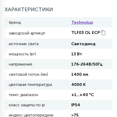
27
ХАРАКТЕРИСТИКИ
135
13
ДЕРЕВЯННЫЕ
ЦИЛИНДРИЧЕСКИЕ
3D МОТИВЫ
СЕГМЕНТ
бренд
Technolux
117
568
10
144
ВОЛНИСТЫЕ
TLF03 OL ECP
заводской артикул
ТАБЛЕТКИ
ГИРЛЯНДЫ
АКСЕССУАРЫ К LED ПАНЕЛЯМ
источник света
Светодиод
669
79
БРА И ЛЮСТРЫ
ШАРЫ
мощность (вт)
13 Вт
напряжение
176-264В/50Гц
2
САЛЮТЫ
световой поток (лм)
1400 лм
цветовая температура
4000 K
17
ДЕРЕВЬЯ
темп. диапазон
+1...+40 °C
класс защиты по ip
IP54
60
3D ФИГУРЫ ИЗ АКРИЛА
индекс цветопередачи
>75