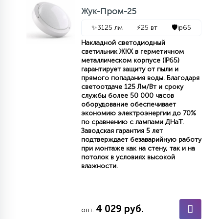
КРЕСЛА
Жук-Пром-25
✨
3125 лм
⚡
25 вт
🛡️
ip65
6
МЕДИЦИНСКИЕ АППАРАТЫ
Накладной светодиодный
светильник ЖКХ в герметичном
металлическом корпусе (IP65)
гарантирует защиту от пыли и
3
прямого попадания воды. Благодаря
ОПЕРАЦИОННЫЕ СТОЛЫ
светоотдаче 125 Лм/Вт и сроку
службы более 50 000 часов
оборудование обеспечивает
17
экономию электроэнергии до 70%
ДИНАМИЧЕСКИЙ СВЕТ
по сравнению с лампами ДНаТ.
Заводская гарантия 5 лет
подтверждает безаварийную работу
98
при монтаже как на стену, так и на
СЦЕНИЧЕСКОЕ И СТУДИЙНОЕ
потолок в условиях высокой
влажности.
6
ЛАЗЕРНЫЕ СИСТЕМЫ
4 029 руб.
опт.