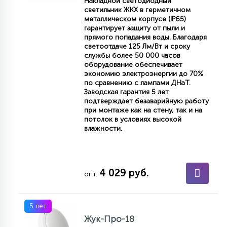
Накладной светодиодный
КРЕСЛА
светильник ЖКХ в герметичном
металлическом корпусе (IP65)
гарантирует защиту от пыли и
6
прямого попадания воды. Благодаря
МЕДИЦИНСКИЕ АППАРАТЫ
светоотдаче 125 Лм/Вт и сроку
службы более 50 000 часов
оборудование обеспечивает
экономию электроэнергии до 70%
3
ОПЕРАЦИОННЫЕ СТОЛЫ
по сравнению с лампами ДНаТ.
Заводская гарантия 5 лет
подтверждает безаварийную работу
при монтаже как на стену, так и на
17
потолок в условиях высокой
ДИНАМИЧЕСКИЙ СВЕТ
влажности.
98
СЦЕНИЧЕСКОЕ И СТУДИЙНОЕ
4 029 руб.
опт.
6
ЛАЗЕРНЫЕ СИСТЕМЫ
5 лет
Жук-Про-18