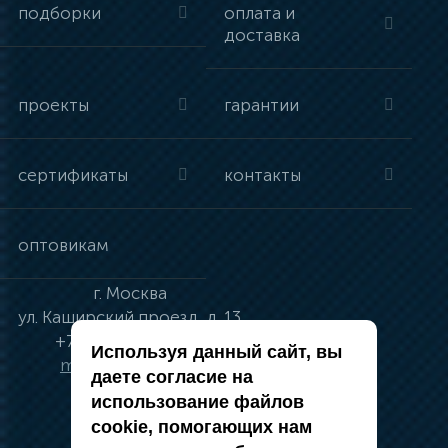
подборки
оплата и
доставка
проекты
гарантии
сертификаты
контакты
оптовикам
г.
Москва
ул.
Каширский проезд, д. 13
+7 (495) 134-41-83
Используя данный сайт, вы
moskva@vincci.ru
даете согласие на
использование файлов
cookie, помогающих нам