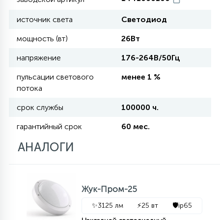
источник света
Светодиод
11
УЛИЧНЫЕ ЕЛИ
мощность (вт)
26Вт
напряжение
176-264В/50Гц
4
ИНТЕРЬЕРНЫЕ ЕЛИ
пульсации светового
менее 1 %
потока
12
КОМПЛЕКТЫ ДЛЯ ЕЛЕЙ
срок службы
100000 ч.
гарантийный срок
60 мес.
4
АНАЛОГИ
ВИДЕО ЗАНАВЕСЫ
524
ПРАЗДНИЧНЫЕ ФИГУРЫ-
Жук-Пром-25
ФОНАРИКИ
✨
3125 лм
⚡
25 вт
🛡️
ip65
4
КОСМЕТОЛОГИЧЕСКИЕ