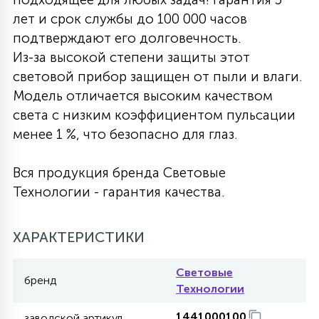
лет и срок службы до 100 000 часов
27
135
13
ДЕРЕВЯННЫЕ
ЦИЛИНДРИЧЕСКИЕ
3D МОТИВЫ
подтверждают его долговечность.
СЕГМЕНТ
Из-за высокой степени защиты этот
световой прибор защищен от пыли и влаги.
117
568
10
144
ВОЛНИСТЫЕ
ТАБЛЕТКИ
ГИРЛЯНДЫ
Модель отличается высоким качеством
АКСЕССУАРЫ К LED ПАНЕЛЯМ
света с низким коэффициентом пульсации
менее 1 %, что безопасно для глаз.
669
79
БРА И ЛЮСТРЫ
ШАРЫ
Вся продукция бренда Световые
Технологии - гарантия качества.
2
САЛЮТЫ
ХАРАКТЕРИСТИКИ
17
ДЕРЕВЬЯ
Световые
бренд
Технологии
60
3D ФИГУРЫ ИЗ АКРИЛА
1441000100
заводской артикул