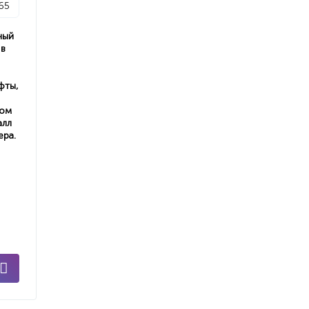
65
ный
 в
фты,
ном
алл
ера.