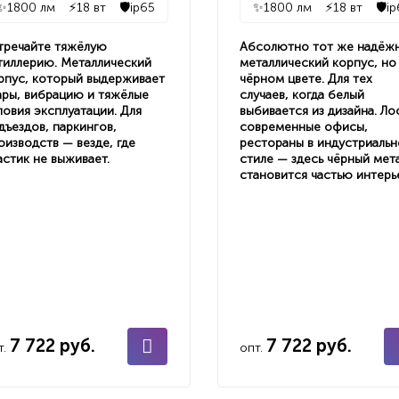
✨
1800 лм
⚡
18 вт
🛡️
ip65
✨
1800 лм
⚡
18 вт
🛡️
ip
тречайте тяжёлую
Абсолютно тот же надёж
тиллерию. Металлический
металлический корпус, но
рпус, который выдерживает
чёрном цвете. Для тех
ары, вибрацию и тяжёлые
случаев, когда белый
ловия эксплуатации. Для
выбивается из дизайна. Ло
дъездов, паркингов,
современные офисы,
оизводств — везде, где
рестораны в индустриаль
астик не выживает.
стиле — здесь чёрный мет
становится частью интерь
7 722 руб.
7 722 руб.
т.
опт.