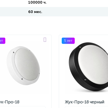
100000 ч.
60 мес.
ет
5 лет
ук-Про-18
Жук-Про-18 черный