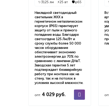
✨
3125 лм
⚡
25 вт
🛡️
ip65
Накладной светодиодный
Вс
светильник ЖКХ в
ар
герметичном металлическом
ко
корпусе (IP65) гарантирует
уд
защиту от пыли и прямого
ус
попадания воды. Благодаря
по
светоотдаче 125 Лм/Вт и
пр
сроку службы более 50 000
пл
часов оборудование
обеспечивает экономию
электроэнергии до 70% по
сравнению с лампами ДНаТ.
Заводская гарантия 5 лет
подтверждает безаварийную
работу при монтаже как на
стену, так и на потолок в
условиях высокой влажности.
4 029 руб.
опт.
оп