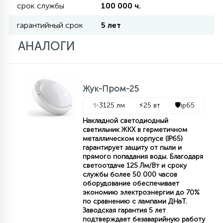
срок службы
100 000 ч.
гарантийный срок
5 лет
11
УЛИЧНЫЕ ЕЛИ
АНАЛОГИ
4
ИНТЕРЬЕРНЫЕ ЕЛИ
Жук-Пром-25
12
✨
3125 лм
⚡
25 вт
🛡️
ip65
КОМПЛЕКТЫ ДЛЯ ЕЛЕЙ
Накладной светодиодный
светильник ЖКХ в герметичном
металлическом корпусе (IP65)
4
ВИДЕО ЗАНАВЕСЫ
гарантирует защиту от пыли и
прямого попадания воды. Благодаря
светоотдаче 125 Лм/Вт и сроку
службы более 50 000 часов
524
ПРАЗДНИЧНЫЕ ФИГУРЫ-
оборудование обеспечивает
ФОНАРИКИ
экономию электроэнергии до 70%
по сравнению с лампами ДНаТ.
Заводская гарантия 5 лет
4
КОСМЕТОЛОГИЧЕСКИЕ
подтверждает безаварийную работу