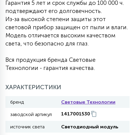
Гарантия 5 лет и срок службы до 100 000 ч.
27
подтверждают его долговечность.
135
13
ДЕРЕВЯННЫЕ
ЦИЛИНДРИЧЕСКИЕ
3D МОТИВЫ
СЕГМЕНТ
Из-за высокой степени защиты этот
световой прибор защищен от пыли и влаги.
117
568
10
Модель отличается высоким качеством
144
ВОЛНИСТЫЕ
ТАБЛЕТКИ
ГИРЛЯНДЫ
АКСЕССУАРЫ К LED ПАНЕЛЯМ
света, что безопасно для глаз.
669
79
Вся продукция бренда Световые
БРА И ЛЮСТРЫ
ШАРЫ
Технологии - гарантия качества.
2
САЛЮТЫ
ХАРАКТЕРИСТИКИ
бренд
Световые Технологии
17
ДЕРЕВЬЯ
1417001530
заводской артикул
источник света
Светодиодный модуль
60
3D ФИГУРЫ ИЗ АКРИЛА