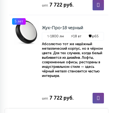
7
7 722 руб.
опт.
УПРАВЛЕНИЕ СВЕТОМ
5 лет
34
КОМПЛЕКТУЮЩИЕ
Жук-Про-18 черный
✨
1800 лм
⚡
18 вт
🛡️
ip65
4
Абсолютно тот же надёжный
СТЕКЛЯННЫЕ
металлический корпус, но в чёрном
цвете. Для тех случаев, когда белый
выбивается из дизайна. Лофты,
37
современные офисы, рестораны в
ПОДВЕСНЫЕ
индустриальном стиле — здесь
чёрный металл становится частью
интерьера.
12
НАПОЛЬНЫЕ
7 722 руб.
опт.
36
НАСТЕННЫЕ