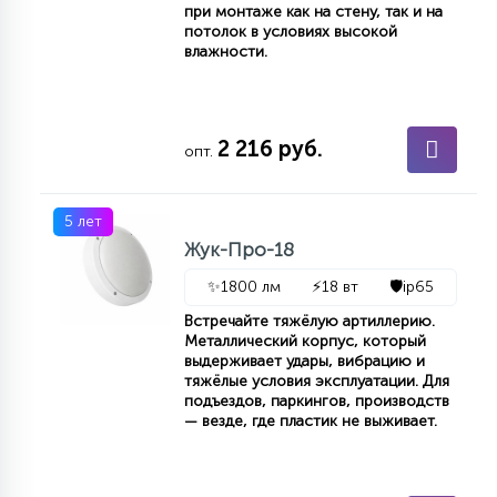
при монтаже как на стену, так и на
КРЕСЛА
потолок в условиях высокой
влажности.
6
МЕДИЦИНСКИЕ АППАРАТЫ
2 216 руб.
опт.
3
ОПЕРАЦИОННЫЕ СТОЛЫ
5 лет
Жук-Про-18
17
ДИНАМИЧЕСКИЙ СВЕТ
✨
1800 лм
⚡
18 вт
🛡️
ip65
Встречайте тяжёлую артиллерию.
98
Металлический корпус, который
СЦЕНИЧЕСКОЕ И СТУДИЙНОЕ
выдерживает удары, вибрацию и
тяжёлые условия эксплуатации. Для
подъездов, паркингов, производств
— везде, где пластик не выживает.
6
ЛАЗЕРНЫЕ СИСТЕМЫ