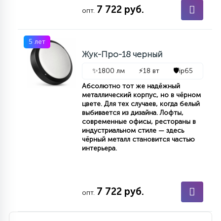
7
7 722 руб.
опт.
УПРАВЛЕНИЕ СВЕТОМ
5 лет
34
КОМПЛЕКТУЮЩИЕ
Жук-Про-18 черный
✨
1800 лм
⚡
18 вт
🛡️
ip65
4
Абсолютно тот же надёжный
СТЕКЛЯННЫЕ
металлический корпус, но в чёрном
цвете. Для тех случаев, когда белый
выбивается из дизайна. Лофты,
37
современные офисы, рестораны в
ПОДВЕСНЫЕ
индустриальном стиле — здесь
чёрный металл становится частью
интерьера.
12
НАПОЛЬНЫЕ
7 722 руб.
опт.
36
НАСТЕННЫЕ