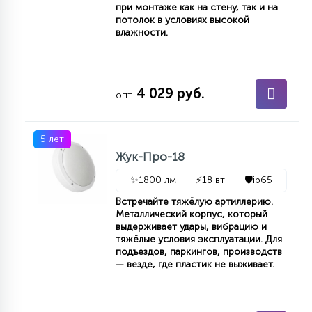
при монтаже как на стену, так и на
КРЕСЛА
потолок в условиях высокой
влажности.
6
МЕДИЦИНСКИЕ АППАРАТЫ
4 029 руб.
опт.
3
ОПЕРАЦИОННЫЕ СТОЛЫ
5 лет
Жук-Про-18
17
ДИНАМИЧЕСКИЙ СВЕТ
✨
1800 лм
⚡
18 вт
🛡️
ip65
Встречайте тяжёлую артиллерию.
98
Металлический корпус, который
СЦЕНИЧЕСКОЕ И СТУДИЙНОЕ
выдерживает удары, вибрацию и
тяжёлые условия эксплуатации. Для
подъездов, паркингов, производств
— везде, где пластик не выживает.
6
ЛАЗЕРНЫЕ СИСТЕМЫ