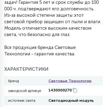
задач! Гарантия 5 лет и срок службы до 100
27
000 ч. подтверждают его долговечность.
135
13
ДЕРЕВЯННЫЕ
ЦИЛИНДРИЧЕСКИЕ
3D МОТИВЫ
СЕГМЕНТ
Из-за высокой степени защиты этот
световой прибор защищен от пыли и влаги.
117
568
10
Модель отличается высоким качеством
144
ВОЛНИСТЫЕ
ТАБЛЕТКИ
ГИРЛЯНДЫ
АКСЕССУАРЫ К LED ПАНЕЛЯМ
света, что безопасно для глаз.
669
79
Вся продукция бренда Световые
БРА И ЛЮСТРЫ
ШАРЫ
Технологии - гарантия качества.
2
САЛЮТЫ
ХАРАКТЕРИСТИКИ
бренд
Световые Технологии
17
ДЕРЕВЬЯ
1430000270
заводской артикул
источник света
Светодиодный модуль
60
3D ФИГУРЫ ИЗ АКРИЛА