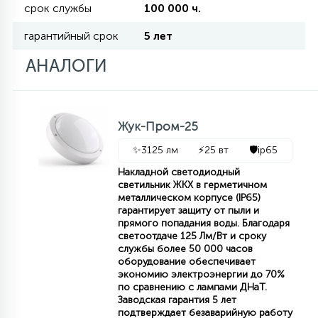
срок службы
100 000 ч.
гарантийный срок
5 лет
11
УЛИЧНЫЕ ЕЛИ
АНАЛОГИ
4
ИНТЕРЬЕРНЫЕ ЕЛИ
Жук-Пром-25
12
✨
3125 лм
⚡
25 вт
🛡️
ip65
КОМПЛЕКТЫ ДЛЯ ЕЛЕЙ
Накладной светодиодный
светильник ЖКХ в герметичном
металлическом корпусе (IP65)
4
ВИДЕО ЗАНАВЕСЫ
гарантирует защиту от пыли и
прямого попадания воды. Благодаря
светоотдаче 125 Лм/Вт и сроку
службы более 50 000 часов
524
ПРАЗДНИЧНЫЕ ФИГУРЫ-
оборудование обеспечивает
ФОНАРИКИ
экономию электроэнергии до 70%
по сравнению с лампами ДНаТ.
Заводская гарантия 5 лет
4
КОСМЕТОЛОГИЧЕСКИЕ
подтверждает безаварийную работу