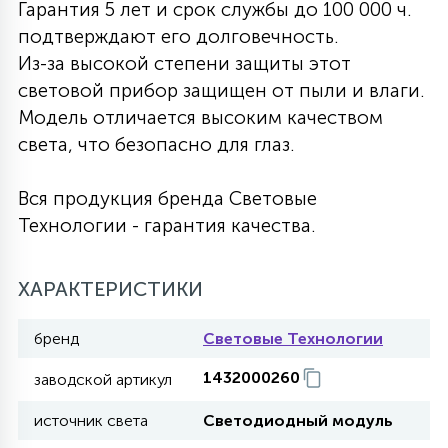
Гарантия 5 лет и срок службы до 100 000 ч.
27
подтверждают его долговечность.
135
13
ДЕРЕВЯННЫЕ
ЦИЛИНДРИЧЕСКИЕ
3D МОТИВЫ
СЕГМЕНТ
Из-за высокой степени защиты этот
световой прибор защищен от пыли и влаги.
117
568
10
Модель отличается высоким качеством
144
ВОЛНИСТЫЕ
ТАБЛЕТКИ
ГИРЛЯНДЫ
АКСЕССУАРЫ К LED ПАНЕЛЯМ
света, что безопасно для глаз.
669
79
Вся продукция бренда Световые
БРА И ЛЮСТРЫ
ШАРЫ
Технологии - гарантия качества.
2
САЛЮТЫ
ХАРАКТЕРИСТИКИ
бренд
Световые Технологии
17
ДЕРЕВЬЯ
1432000260
заводской артикул
источник света
Светодиодный модуль
60
3D ФИГУРЫ ИЗ АКРИЛА