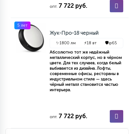
7
7 722 руб.
опт.
УПРАВЛЕНИЕ СВЕТОМ
5 лет
34
КОМПЛЕКТУЮЩИЕ
Жук-Про-18 черный
✨
1800 лм
⚡
18 вт
🛡️
ip65
4
Абсолютно тот же надёжный
СТЕКЛЯННЫЕ
металлический корпус, но в чёрном
цвете. Для тех случаев, когда белый
выбивается из дизайна. Лофты,
37
современные офисы, рестораны в
ПОДВЕСНЫЕ
индустриальном стиле — здесь
чёрный металл становится частью
интерьера.
12
НАПОЛЬНЫЕ
7 722 руб.
опт.
36
НАСТЕННЫЕ