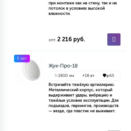
при монтаже как на стену, так и на
КРЕСЛА
потолок в условиях высокой
влажности.
6
МЕДИЦИНСКИЕ АППАРАТЫ
2 216 руб.
опт.
3
ОПЕРАЦИОННЫЕ СТОЛЫ
5 лет
Жук-Про-18
17
ДИНАМИЧЕСКИЙ СВЕТ
✨
1800 лм
⚡
18 вт
🛡️
ip65
Встречайте тяжёлую артиллерию.
98
Металлический корпус, который
СЦЕНИЧЕСКОЕ И СТУДИЙНОЕ
выдерживает удары, вибрацию и
тяжёлые условия эксплуатации. Для
подъездов, паркингов, производств
— везде, где пластик не выживает.
6
ЛАЗЕРНЫЕ СИСТЕМЫ