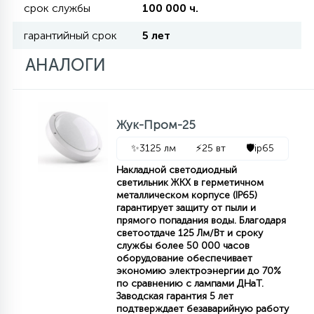
срок службы
100 000 ч.
гарантийный срок
5 лет
11
УЛИЧНЫЕ ЕЛИ
АНАЛОГИ
4
ИНТЕРЬЕРНЫЕ ЕЛИ
Жук-Пром-25
12
✨
3125 лм
⚡
25 вт
🛡️
ip65
КОМПЛЕКТЫ ДЛЯ ЕЛЕЙ
Накладной светодиодный
светильник ЖКХ в герметичном
металлическом корпусе (IP65)
4
ВИДЕО ЗАНАВЕСЫ
гарантирует защиту от пыли и
прямого попадания воды. Благодаря
светоотдаче 125 Лм/Вт и сроку
службы более 50 000 часов
524
ПРАЗДНИЧНЫЕ ФИГУРЫ-
оборудование обеспечивает
ФОНАРИКИ
экономию электроэнергии до 70%
по сравнению с лампами ДНаТ.
Заводская гарантия 5 лет
4
КОСМЕТОЛОГИЧЕСКИЕ
подтверждает безаварийную работу