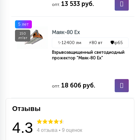
13 533 руб.
опт.
15
С УПРАВЛЕНИЕМ
5 лет
41
Маяк-80 Ex
150
АКСЕССУАРЫ
лт/вт
✨
12400 лм
⚡
80 вт
🛡️
ip65
Взрывозащищенный светодиодный
прожектор "Маяк-80 Ex"
18 606 руб.
опт.
Отзывы
4.3
4 отзыва • 9 оценок