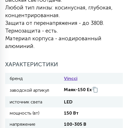
Любой тип линзы: косинусная, глубокая,
27
135
13
ДЕРЕВЯННЫЕ
ЦИЛИНДРИЧЕСКИЕ
3D МОТИВЫ
концентрированная.
СЕГМЕНТ
Защита от перенапряжения - до 380В.
Термозащита - есть.
117
568
10
144
ВОЛНИСТЫЕ
ТАБЛЕТКИ
ГИРЛЯНДЫ
Материал корпуса - анодированный
АКСЕССУАРЫ К LED ПАНЕЛЯМ
алюминий.
669
79
БРА И ЛЮСТРЫ
ШАРЫ
ХАРАКТЕРИСТИКИ
2
бренд
Vincci
САЛЮТЫ
Маяк-150 Ex
заводской артикул
17
источник света
LED
ДЕРЕВЬЯ
мощность (вт)
150 Вт
60
напряжение
100-305 В
3D ФИГУРЫ ИЗ АКРИЛА