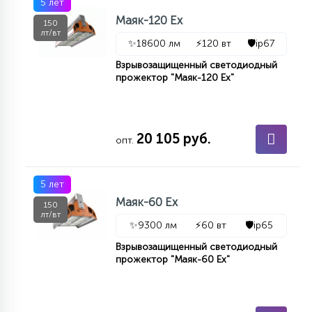
5 лет
7
УПРАВЛЕНИЕ СВЕТОМ
Маяк-120 Ex
150
лт/вт
✨
18600 лм
⚡
120 вт
🛡️
ip67
34
Взрывозащищенный светодиодный
КОМПЛЕКТУЮЩИЕ
прожектор "Маяк-120 Ex"
4
СТЕКЛЯННЫЕ
20 105 руб.
опт.
37
ПОДВЕСНЫЕ
5 лет
Маяк-60 Ex
150
лт/вт
12
✨
9300 лм
⚡
60 вт
🛡️
ip65
НАПОЛЬНЫЕ
Взрывозащищенный светодиодный
прожектор "Маяк-60 Ex"
36
НАСТЕННЫЕ