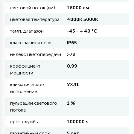
световой поток (лм)
18000 лм
11
УЛИЧНЫЕ ЕЛИ
цветовая температура
4000К 5000К
темп. диапазон
-45 - + 40 °С
4
ИНТЕРЬЕРНЫЕ ЕЛИ
класс защиты по ip
IP65
индекс цветопередачи
>72
12
КОМПЛЕКТЫ ДЛЯ ЕЛЕЙ
коэффициент
0.99
мощности
4
климатическое
УХЛ1
ВИДЕО ЗАНАВЕСЫ
исполнение
пульсации светового
1 %
524
ПРАЗДНИЧНЫЕ ФИГУРЫ-
потока
ФОНАРИКИ
срок службы
100000 ч
4
КОСМЕТОЛОГИЧЕСКИЕ
гарантийный срок
5 лет