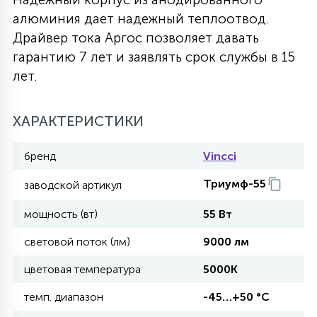
алюминия дает надежный теплоотвод.
27
135
13
ДЕРЕВЯННЫЕ
ЦИЛИНДРИЧЕСКИЕ
3D МОТИВЫ
Драйвер тока Аргос позволяет давать
СЕГМЕНТ
гарантию 7 лет и заявлять срок службы в 15
лет.
117
568
10
144
ВОЛНИСТЫЕ
ТАБЛЕТКИ
ГИРЛЯНДЫ
АКСЕССУАРЫ К LED ПАНЕЛЯМ
ХАРАКТЕРИСТИКИ
669
79
БРА И ЛЮСТРЫ
ШАРЫ
бренд
Vincci
Триумф-55
заводской артикул
2
САЛЮТЫ
мощность (вт)
55 Вт
световой поток (лм)
9000 лм
17
ДЕРЕВЬЯ
цветовая температура
5000К
темп. диапазон
-45…+50 °С
60
3D ФИГУРЫ ИЗ АКРИЛА