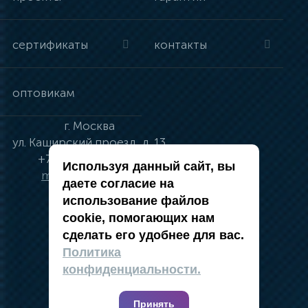
сертификаты
контакты
оптовикам
г.
Москва
ул.
Каширский проезд, д. 13
+7 (495) 134-41-83
Используя данный сайт, вы
moskva@vincci.ru
даете согласие на
использование файлов
cookie, помогающих нам
сделать его удобнее для вас.
политика в отношении обработки
Политика
персональных данных
конфиденциальности.
публичная оферта
карта сайта
Принять