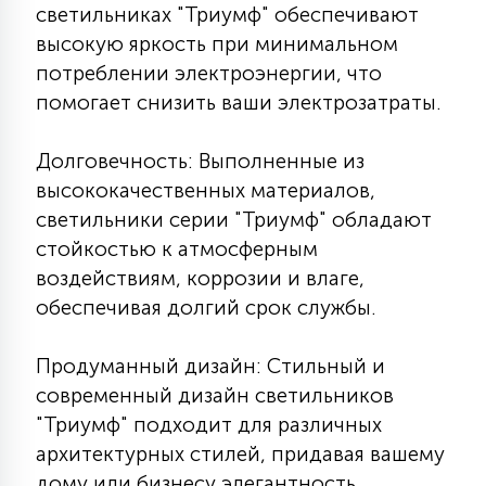
7
светильниках "Триумф" обеспечивают
УПРАВЛЕНИЕ СВЕТОМ
высокую яркость при минимальном
потреблении электроэнергии, что
34
помогает снизить ваши электрозатраты.
КОМПЛЕКТУЮЩИЕ
Долговечность: Выполненные из
4
высококачественных материалов,
СТЕКЛЯННЫЕ
светильники серии "Триумф" обладают
стойкостью к атмосферным
37
ПОДВЕСНЫЕ
воздействиям, коррозии и влаге,
обеспечивая долгий срок службы.
12
НАПОЛЬНЫЕ
Продуманный дизайн: Стильный и
современный дизайн светильников
"Триумф" подходит для различных
36
НАСТЕННЫЕ
архитектурных стилей, придавая вашему
дому или бизнесу элегантность.