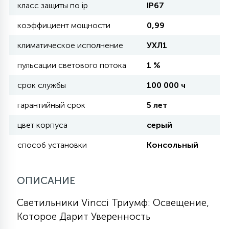
класс защиты по ip
IP67
коэффициент мощности
0,99
11
УЛИЧНЫЕ ЕЛИ
климатическое исполнение
УХЛ1
пульсации светового потока
1 %
4
ИНТЕРЬЕРНЫЕ ЕЛИ
срок службы
100 000 ч
12
гарантийный срок
5 лет
КОМПЛЕКТЫ ДЛЯ ЕЛЕЙ
цвет корпуса
серый
4
способ установки
Консольный
ВИДЕО ЗАНАВЕСЫ
ОПИСАНИЕ
524
ПРАЗДНИЧНЫЕ ФИГУРЫ-
ФОНАРИКИ
Светильники Vincci Триумф: Освещение,
Которое Дарит Уверенность
4
КОСМЕТОЛОГИЧЕСКИЕ