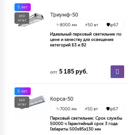
5 лет
Триумф-50
160
лт/вт
✨
8000 лм
⚡
50 вт
🛡️
ip67
Идеальный парковый светильник по
цене и качеству для освещения
категорий Б3 и В2
5 185 руб.
опт.
5 лет
Корса-50
140
лт/вт
✨
7000 лм
⚡
50 вт
🛡️
ip67
Парковый светильник: Срок службы
50000 ч Гарантийный срок 3 года
Габариты 500х85х130 мм