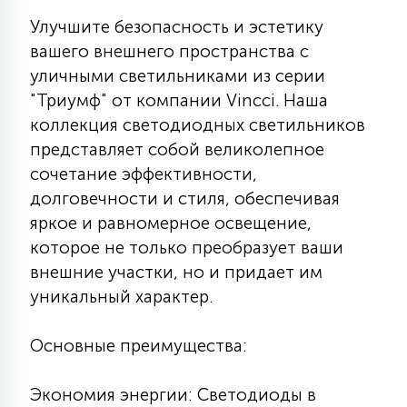
КРЕСЛА
Улучшите безопасность и эстетику
вашего внешнего пространства с
6
уличными светильниками из серии
МЕДИЦИНСКИЕ АППАРАТЫ
"Триумф" от компании Vincci. Наша
коллекция светодиодных светильников
3
представляет собой великолепное
ОПЕРАЦИОННЫЕ СТОЛЫ
сочетание эффективности,
долговечности и стиля, обеспечивая
17
ДИНАМИЧЕСКИЙ СВЕТ
яркое и равномерное освещение,
которое не только преобразует ваши
внешние участки, но и придает им
98
СЦЕНИЧЕСКОЕ И СТУДИЙНОЕ
уникальный характер.
Основные преимущества:
6
ЛАЗЕРНЫЕ СИСТЕМЫ
Экономия энергии: Светодиоды в