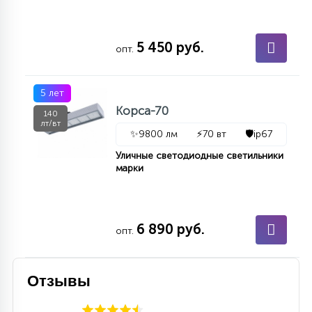
5 450 руб.
опт.
5 лет
Корса-70
140
лт/вт
✨
9800 лм
⚡
70 вт
🛡️
ip67
Уличные светодиодные светильники
марки
6 890 руб.
опт.
Отзывы