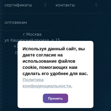
сертификаты
контакты
оптовикам
г.
Москва
ул.
Каширский проезд, д. 13
+7 (495) 134-41-83
Используя данный сайт, вы
moskva@vincci.ru
даете согласие на
использование файлов
cookie, помогающих нам
сделать его удобнее для вас.
политика в отношении обработки
Политика
персональных данных
конфиденциальности.
публичная оферта
карта сайта
Принять
2019 — 2026 @ Компания Vincci