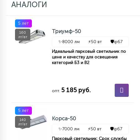
АНАЛОГИ
5 лет
Триумф-50
160
лт/вт
✨
8000 лм
⚡
50 вт
🛡️
ip67
Идеальный парковый светильник по
цене и качеству для освещения
категорий Б3 и В2
5 185 руб.
опт.
5 лет
Корса-50
140
лт/вт
✨
7000 лм
⚡
50 вт
🛡️
ip67
Парковый светильник: Срок службы