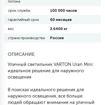
потока
срок службы
100 000 часов
11
УЛИЧНЫЕ ЕЛИ
гарантийный срок
60 месяцев
вес
2.6400 кг
4
ИНТЕРЬЕРНЫЕ ЕЛИ
страна производства
Россия
12
КОМПЛЕКТЫ ДЛЯ ЕЛЕЙ
ОПИСАНИЕ
Уличный светильник VARTON Uran Mini:
4
ВИДЕО ЗАНАВЕСЫ
идеальное решение для наружного
освещения
524
ПРАЗДНИЧНЫЕ ФИГУРЫ-
В поисках идеального решения для
ФОНАРИКИ
наружного освещения, все больше
людей обращают внимание на уличный
4
КОСМЕТОЛОГИЧЕСКИЕ