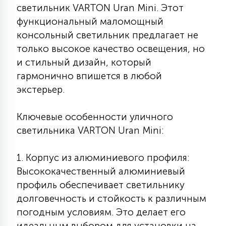
светильник VARTON Uran Mini. Этот
КРЕСЛА
функциональный маломощный
консольный светильник предлагает не
6
МЕДИЦИНСКИЕ АППАРАТЫ
только высокое качество освещения, но
и стильный дизайн, который
гармонично впишется в любой
3
ОПЕРАЦИОННЫЕ СТОЛЫ
экстерьер.
17
Ключевые особенности уличного
ДИНАМИЧЕСКИЙ СВЕТ
светильника VARTON Uran Mini:
98
1. Корпус из алюминиевого профиля:
СЦЕНИЧЕСКОЕ И СТУДИЙНОЕ
Высококачественный алюминиевый
профиль обеспечивает светильнику
6
долговечность и стойкость к различным
ЛАЗЕРНЫЕ СИСТЕМЫ
погодным условиям. Это делает его
идеальным выбором для установки на