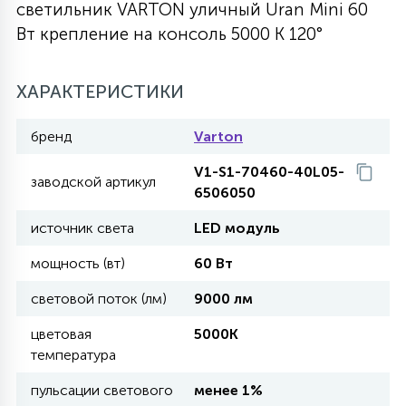
светильник VARTON уличный Uran Mini 60
27
Вт крепление на консоль 5000 K 120°
135
13
ДЕРЕВЯННЫЕ
ЦИЛИНДРИЧЕСКИЕ
3D МОТИВЫ
СЕГМЕНТ
ХАРАКТЕРИСТИКИ
117
568
10
144
ВОЛНИСТЫЕ
ТАБЛЕТКИ
ГИРЛЯНДЫ
АКСЕССУАРЫ К LED ПАНЕЛЯМ
бренд
Varton
669
V1-S1-70460-40L05-
79
БРА И ЛЮСТРЫ
заводской артикул
ШАРЫ
6506050
источник света
LED модуль
2
САЛЮТЫ
мощность (вт)
60 Вт
световой поток (лм)
9000 лм
17
ДЕРЕВЬЯ
цветовая
5000K
температура
60
пульсации светового
менее 1%
3D ФИГУРЫ ИЗ АКРИЛА