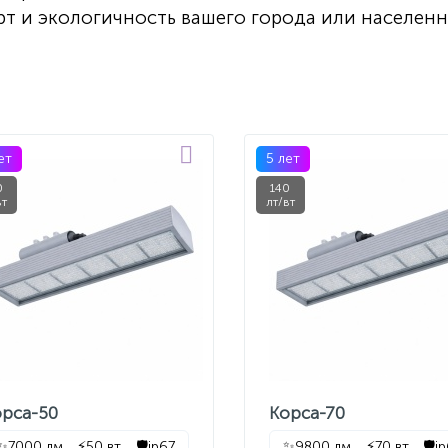
рт и экологичность вашего города или населен
ет
5 лет
0
140
вт
лт/вт
орса-50
Корса-70
✨
7000 лм
⚡
50 вт
🛡️
ip67
✨
9800 лм
⚡
70 вт
🛡️
i