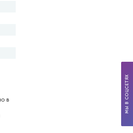
МЫ В СОЦСЕТЯХ
но в
я