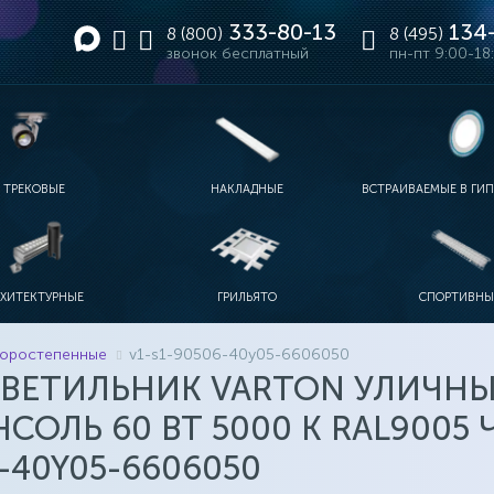
333-80-13
134-
8 (800)
8 (495)
звонок бесплатный
пн-пт 9:00-18
ТРЕКОВЫЕ
НАКЛАДНЫЕ
ВСТРАИВАЕМЫЕ В ГИ
ЫЕ
МЫШЛЕННЫЕ
РЕКИ
ИТНЫЕ ТРЕКИ
ОДНОФАЗНЫЕ ТРЕКИ
ЛИНЕЙНЫЕ IP20-IP40
ЛИНЕЙНЫЕ IP65
С УПРАВЛЕНИЕМ
ДИЗАЙНЕРСКИЕ НАКЛАДНЫЕ
ДЛЯ ДОСОК
ЛИНЕЙНЫЕ 2Х18
ФОКУСИРОВАННЫЕ НАКЛАДНЫЕ
РХИТЕКТУРНЫЕ
ГРИЛЬЯТО
СПОРТИВНЫ
АВАРИЙНЫЕ
ТОРА АРХИТЕКТУРНЫЕ
ПРОЖЕКТОРА RGB
АКЦЕНТНЫЕ АРХИТЕКТУРНЫЕ
СТАНДАРТНЫЕ 60Х60
ЛИНЕЙНЫЕ АРХИТЕКТУРНЫЕ
ДИЗАЙНЕРСКИЕ ГРИЛЬЯТО
ДЛЯ МОСТОВ
ГРИЛЬЯТО-МИНИ
АНАЛОГИ 4Х18
оростепенные
v1-s1-90506-40y05-6606050
ВЕТИЛЬНИК VARTON УЛИЧНЫ
СОЛЬ 60 ВТ 5000 K RAL9005 
-40Y05-6606050