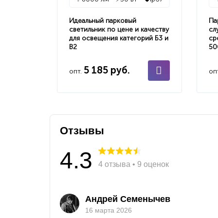
Идеальный парковый
Па
светильник по цене и качеству
сл
для освещения категорий Б3 и
ср
В2
50
5 185 руб.
опт.
оп
Отзывы
4.3
4 отзыва • 9 оценок
Андрей Семенычев
16 марта 2026