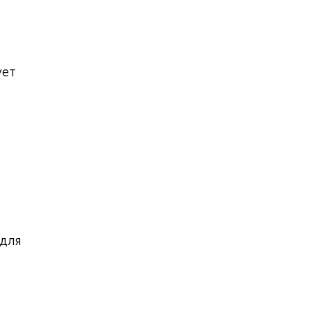
ует
 для