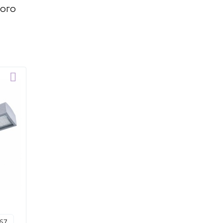
ного
p67