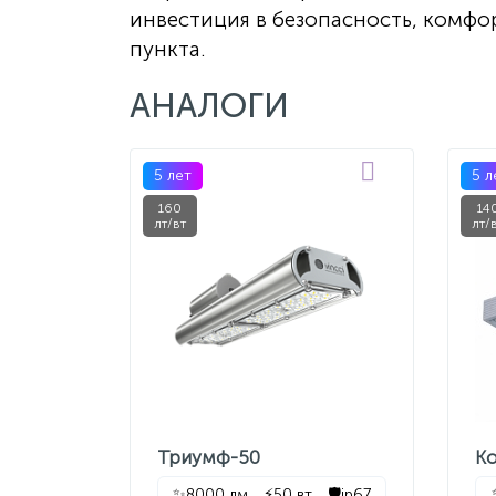
инвестиция в безопасность, комфо
пункта.
АНАЛОГИ
5 лет
5 л
160
14
лт/вт
лт/
Триумф-50
К
✨
8000 лм
⚡
50 вт
🛡️
ip67