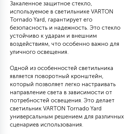
Закаленное защитное стекло,
7
УПРАВЛЕНИЕ СВЕТОМ
используемое в светильнике VARTON
Tornado Yard, гарантирует его
34
безопасность и надежность. Это стекло
КОМПЛЕКТУЮЩИЕ
устойчиво к ударам и внешним
воздействиям, что особенно важно для
4
уличного освещения.
СТЕКЛЯННЫЕ
Одной из особенностей светильника
37
является поворотный кронштейн,
ПОДВЕСНЫЕ
который позволяет легко настраивать
направление света в зависимости от
12
НАПОЛЬНЫЕ
потребностей освещения. Это делает
светильник VARTON Tornado Yard
универсальным решением для различных
36
НАСТЕННЫЕ
сценариев использования.