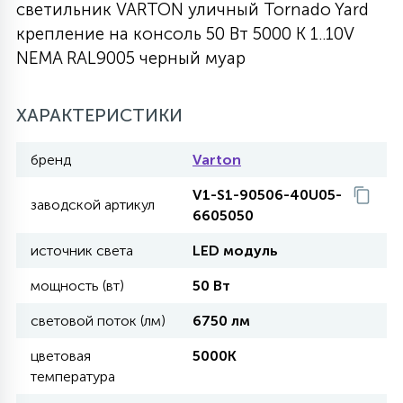
светильник VARTON уличный Tornado Yard
27
крепление на консоль 50 Вт 5000 K 1..10V
135
13
ДЕРЕВЯННЫЕ
ЦИЛИНДРИЧЕСКИЕ
3D МОТИВЫ
СЕГМЕНТ
NEMA RAL9005 черный муар
117
568
10
144
ВОЛНИСТЫЕ
ХАРАКТЕРИСТИКИ
ТАБЛЕТКИ
ГИРЛЯНДЫ
АКСЕССУАРЫ К LED ПАНЕЛЯМ
бренд
Varton
669
79
БРА И ЛЮСТРЫ
ШАРЫ
V1-S1-90506-40U05-
заводской артикул
6605050
2
источник света
LED модуль
САЛЮТЫ
мощность (вт)
50 Вт
17
световой поток (лм)
6750 лм
ДЕРЕВЬЯ
цветовая
5000K
температура
60
3D ФИГУРЫ ИЗ АКРИЛА