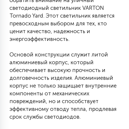
обратить внимание на уличный
КРЕСЛА
светодиодный светильник VARTON
Tornado Yard. Этот светильник является
6
превосходным выбором для тех, кто
МЕДИЦИНСКИЕ АППАРАТЫ
ценит качество, надежность и
энергоэффективность.
3
ОПЕРАЦИОННЫЕ СТОЛЫ
Основой конструкции служит литой
алюминиевый корпус, который
17
ДИНАМИЧЕСКИЙ СВЕТ
обеспечивает высокую прочность и
долговечность изделия. Алюминиевый
корпус не только защищает внутренние
98
СЦЕНИЧЕСКОЕ И СТУДИЙНОЕ
компоненты от механических
повреждений, но и способствует
эффективному отводу тепла, продлевая
6
ЛАЗЕРНЫЕ СИСТЕМЫ
срок службы светодиодов.