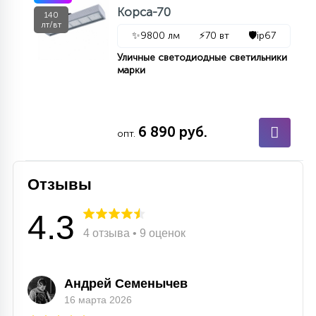
Корса-70
140
лт/вт
✨
9800 лм
⚡
70 вт
🛡️
ip67
Уличные светодиодные светильники
марки
6 890 руб.
опт.
Отзывы
4.3
4 отзыва • 9 оценок
Андрей Семенычев
16 марта 2026