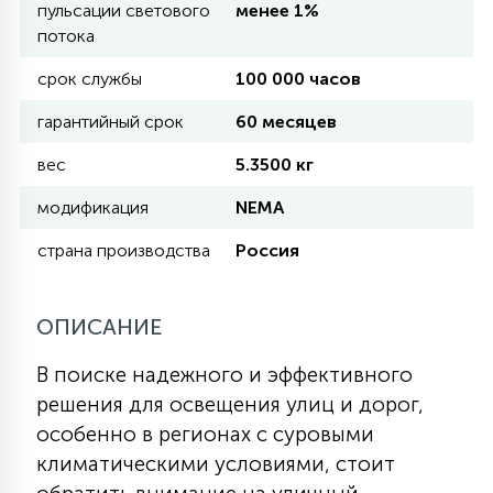
пульсации светового
менее 1%
потока
11
УЛИЧНЫЕ ЕЛИ
срок службы
100 000 часов
гарантийный срок
60 месяцев
4
ИНТЕРЬЕРНЫЕ ЕЛИ
вес
5.3500 кг
модификация
NEMA
12
КОМПЛЕКТЫ ДЛЯ ЕЛЕЙ
страна производства
Россия
4
ОПИСАНИЕ
ВИДЕО ЗАНАВЕСЫ
В поиске надежного и эффективного
524
ПРАЗДНИЧНЫЕ ФИГУРЫ-
решения для освещения улиц и дорог,
ФОНАРИКИ
особенно в регионах с суровыми
климатическими условиями, стоит
4
КОСМЕТОЛОГИЧЕСКИЕ