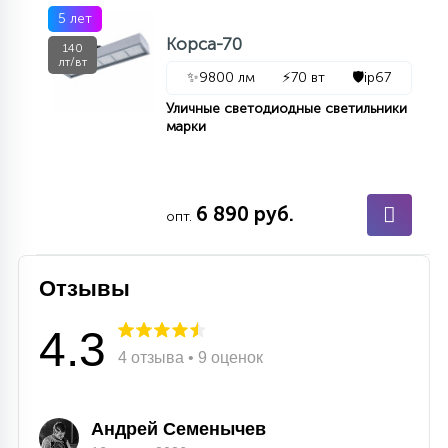
5 лет
Корса-70
140
лт/вт
✨
9800 лм
⚡
70 вт
🛡️
ip67
Уличные светодиодные светильники
марки
6 890 руб.
опт.
Отзывы
4.3
4 отзыва • 9 оценок
Андрей Семенычев