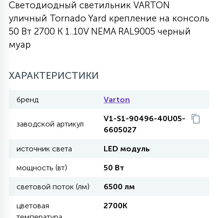
Светодиодный светильник VARTON
27
уличный Tornado Yard крепление на консоль
135
13
ДЕРЕВЯННЫЕ
ЦИЛИНДРИЧЕСКИЕ
3D МОТИВЫ
СЕГМЕНТ
50 Вт 2700 K 1..10V NEMA RAL9005 черный
муар
117
568
10
144
ВОЛНИСТЫЕ
ТАБЛЕТКИ
ГИРЛЯНДЫ
АКСЕССУАРЫ К LED ПАНЕЛЯМ
ХАРАКТЕРИСТИКИ
669
79
БРА И ЛЮСТРЫ
ШАРЫ
бренд
Varton
V1-S1-90496-40U05-
заводской артикул
6605027
2
САЛЮТЫ
источник света
LED модуль
мощность (вт)
50 Вт
17
ДЕРЕВЬЯ
световой поток (лм)
6500 лм
60
цветовая
2700K
3D ФИГУРЫ ИЗ АКРИЛА
температура