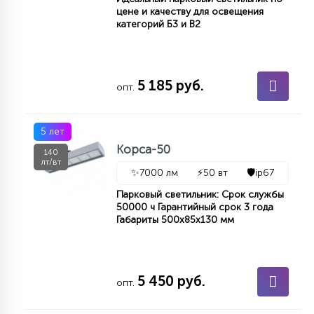
цене и качеству для освещения
категорий Б3 и В2
5 185 руб.
опт.
5 лет
Корса-50
140
лт/вт
✨
7000 лм
⚡
50 вт
🛡️
ip67
Парковый светильник: Срок службы
50000 ч Гарантийный срок 3 года
Габариты 500х85х130 мм
5 450 руб.
опт.