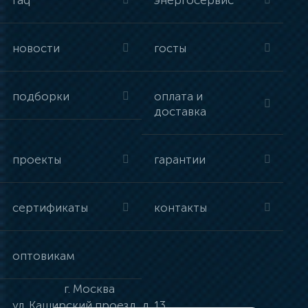
faq
энергосервис
новости
госты
подборки
оплата и
доставка
проекты
гарантии
сертификаты
контакты
оптовикам
г.
Москва
ул.
Каширский проезд, д. 13