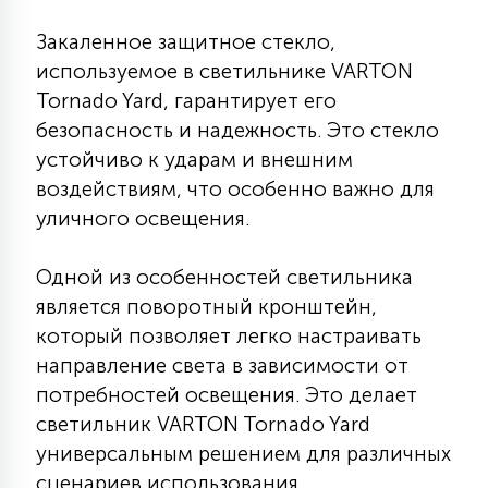
7
УПРАВЛЕНИЕ СВЕТОМ
Закаленное защитное стекло,
используемое в светильнике VARTON
34
Tornado Yard, гарантирует его
КОМПЛЕКТУЮЩИЕ
безопасность и надежность. Это стекло
устойчиво к ударам и внешним
4
воздействиям, что особенно важно для
СТЕКЛЯННЫЕ
уличного освещения.
37
Одной из особенностей светильника
ПОДВЕСНЫЕ
является поворотный кронштейн,
который позволяет легко настраивать
12
НАПОЛЬНЫЕ
направление света в зависимости от
потребностей освещения. Это делает
светильник VARTON Tornado Yard
36
НАСТЕННЫЕ
универсальным решением для различных
сценариев использования.