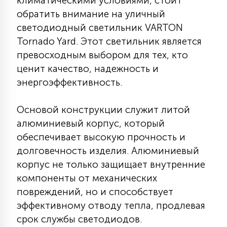
климатическими условиями, стоит
КРЕСЛА
обратить внимание на уличный
светодиодный светильник VARTON
6
Tornado Yard. Этот светильник является
МЕДИЦИНСКИЕ АППАРАТЫ
превосходным выбором для тех, кто
ценит качество, надежность и
3
энергоэффективность.
ОПЕРАЦИОННЫЕ СТОЛЫ
Основой конструкции служит литой
17
ДИНАМИЧЕСКИЙ СВЕТ
алюминиевый корпус, который
обеспечивает высокую прочность и
долговечность изделия. Алюминиевый
98
СЦЕНИЧЕСКОЕ И СТУДИЙНОЕ
корпус не только защищает внутренние
компоненты от механических
повреждений, но и способствует
6
ЛАЗЕРНЫЕ СИСТЕМЫ
эффективному отводу тепла, продлевая
срок службы светодиодов.