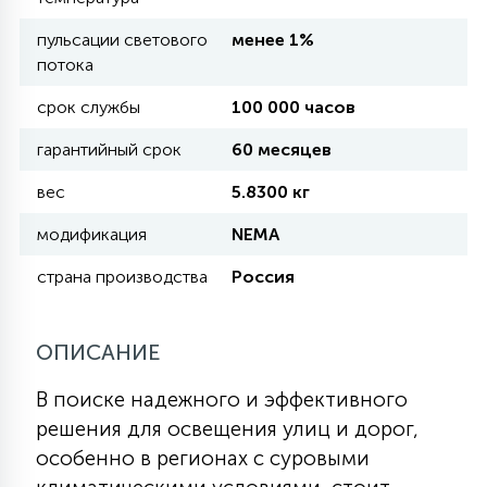
пульсации светового
менее 1%
11
потока
УЛИЧНЫЕ ЕЛИ
срок службы
100 000 часов
4
гарантийный срок
60 месяцев
ИНТЕРЬЕРНЫЕ ЕЛИ
вес
5.8300 кг
12
модификация
NEMA
КОМПЛЕКТЫ ДЛЯ ЕЛЕЙ
страна производства
Россия
4
ВИДЕО ЗАНАВЕСЫ
ОПИСАНИЕ
524
ПРАЗДНИЧНЫЕ ФИГУРЫ-
В поиске надежного и эффективного
ФОНАРИКИ
решения для освещения улиц и дорог,
особенно в регионах с суровыми
4
КОСМЕТОЛОГИЧЕСКИЕ