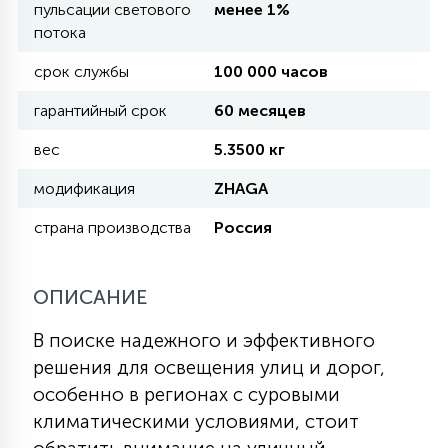
пульсации светового
менее 1%
потока
11
УЛИЧНЫЕ ЕЛИ
срок службы
100 000 часов
гарантийный срок
60 месяцев
4
ИНТЕРЬЕРНЫЕ ЕЛИ
вес
5.3500 кг
модификация
ZHAGA
12
КОМПЛЕКТЫ ДЛЯ ЕЛЕЙ
страна производства
Россия
4
ОПИСАНИЕ
ВИДЕО ЗАНАВЕСЫ
В поиске надежного и эффективного
524
ПРАЗДНИЧНЫЕ ФИГУРЫ-
решения для освещения улиц и дорог,
ФОНАРИКИ
особенно в регионах с суровыми
климатическими условиями, стоит
4
КОСМЕТОЛОГИЧЕСКИЕ