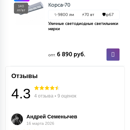
Корса-70
140
лт/вт
✨
9800 лм
⚡
70 вт
🛡️
ip67
Уличные светодиодные светильники
марки
6 890 руб.
опт.
Отзывы
4.3
4 отзыва • 9 оценок
Андрей Семенычев
16 марта 2026