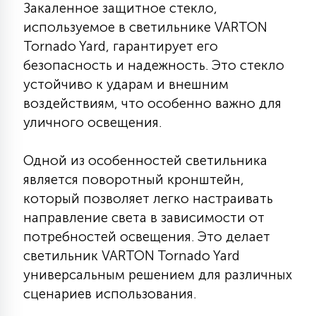
Закаленное защитное стекло,
7
УПРАВЛЕНИЕ СВЕТОМ
используемое в светильнике VARTON
Tornado Yard, гарантирует его
34
безопасность и надежность. Это стекло
КОМПЛЕКТУЮЩИЕ
устойчиво к ударам и внешним
воздействиям, что особенно важно для
4
уличного освещения.
СТЕКЛЯННЫЕ
Одной из особенностей светильника
37
является поворотный кронштейн,
ПОДВЕСНЫЕ
который позволяет легко настраивать
направление света в зависимости от
12
НАПОЛЬНЫЕ
потребностей освещения. Это делает
светильник VARTON Tornado Yard
универсальным решением для различных
36
НАСТЕННЫЕ
сценариев использования.