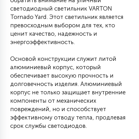
обратить внимание на уличный
КРЕСЛА
светодиодный светильник VARTON
Tornado Yard. Этот светильник является
6
превосходным выбором для тех, кто
МЕДИЦИНСКИЕ АППАРАТЫ
ценит качество, надежность и
энергоэффективность.
3
ОПЕРАЦИОННЫЕ СТОЛЫ
Основой конструкции служит литой
алюминиевый корпус, который
17
ДИНАМИЧЕСКИЙ СВЕТ
обеспечивает высокую прочность и
долговечность изделия. Алюминиевый
корпус не только защищает внутренние
98
СЦЕНИЧЕСКОЕ И СТУДИЙНОЕ
компоненты от механических
повреждений, но и способствует
эффективному отводу тепла, продлевая
6
ЛАЗЕРНЫЕ СИСТЕМЫ
срок службы светодиодов.