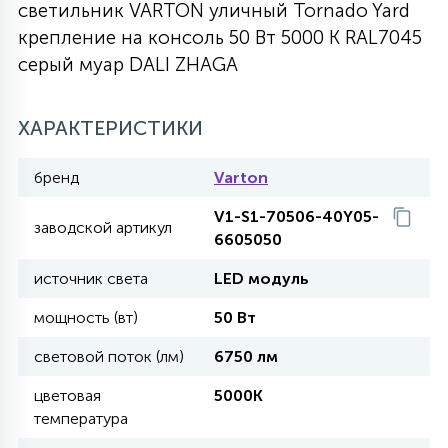
светильник VARTON уличный Tornado Yard
27
крепление на консоль 50 Вт 5000 K RAL7045
135
13
ДЕРЕВЯННЫЕ
ЦИЛИНДРИЧЕСКИЕ
3D МОТИВЫ
СЕГМЕНТ
серый муар DALI ZHAGA
117
568
10
144
ВОЛНИСТЫЕ
ХАРАКТЕРИСТИКИ
ТАБЛЕТКИ
ГИРЛЯНДЫ
АКСЕССУАРЫ К LED ПАНЕЛЯМ
бренд
Varton
669
79
БРА И ЛЮСТРЫ
ШАРЫ
V1-S1-70506-40Y05-
заводской артикул
6605050
2
источник света
LED модуль
САЛЮТЫ
мощность (вт)
50 Вт
17
световой поток (лм)
6750 лм
ДЕРЕВЬЯ
цветовая
5000K
температура
60
3D ФИГУРЫ ИЗ АКРИЛА