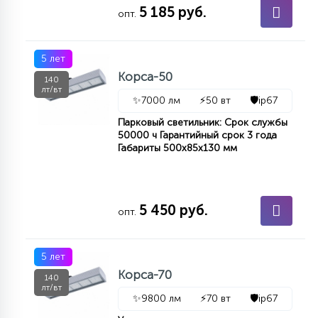
5 185 руб.
опт.
5 лет
Корса-50
140
лт/вт
✨
7000 лм
⚡
50 вт
🛡️
ip67
Парковый светильник: Срок службы
50000 ч Гарантийный срок 3 года
Габариты 500х85х130 мм
5 450 руб.
опт.
5 лет
Корса-70
140
лт/вт
✨
9800 лм
⚡
70 вт
🛡️
ip67