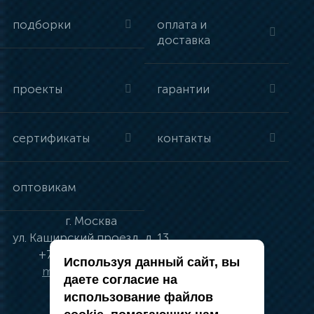
подборки
оплата и
доставка
проекты
гарантии
сертификаты
контакты
оптовикам
г.
Москва
ул.
Каширский проезд, д. 13
+7 (495) 134-41-83
Используя данный сайт, вы
moskva@vincci.ru
даете согласие на
использование файлов