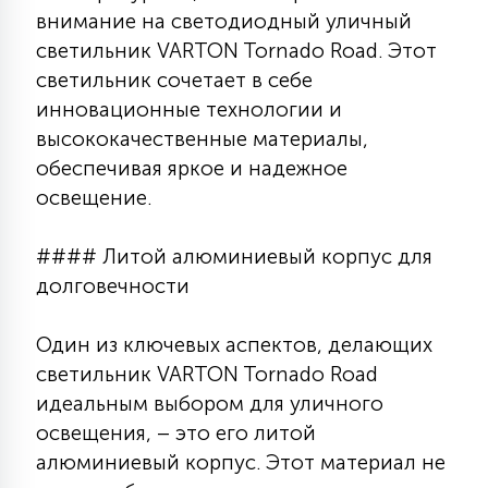
внимание на светодиодный уличный
КРЕСЛА
светильник VARTON Tornado Road. Этот
светильник сочетает в себе
6
МЕДИЦИНСКИЕ АППАРАТЫ
инновационные технологии и
высококачественные материалы,
3
обеспечивая яркое и надежное
ОПЕРАЦИОННЫЕ СТОЛЫ
освещение.
17
#### Литой алюминиевый корпус для
ДИНАМИЧЕСКИЙ СВЕТ
долговечности
98
Один из ключевых аспектов, делающих
СЦЕНИЧЕСКОЕ И СТУДИЙНОЕ
светильник VARTON Tornado Road
идеальным выбором для уличного
6
ЛАЗЕРНЫЕ СИСТЕМЫ
освещения, – это его литой
алюминиевый корпус. Этот материал не