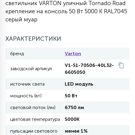
светильник VARTON уличный Tornado Road
27
крепление на консоль 50 Вт 5000 K RAL7045
135
13
ДЕРЕВЯННЫЕ
ЦИЛИНДРИЧЕСКИЕ
3D МОТИВЫ
СЕГМЕНТ
серый муар
117
568
10
144
ВОЛНИСТЫЕ
ХАРАКТЕРИСТИКИ
ТАБЛЕТКИ
ГИРЛЯНДЫ
АКСЕССУАРЫ К LED ПАНЕЛЯМ
бренд
Varton
669
79
БРА И ЛЮСТРЫ
ШАРЫ
V1-S1-70506-40L32-
заводской артикул
6605050
2
источник света
LED модуль
САЛЮТЫ
мощность (вт)
50 Вт
17
световой поток (лм)
6750 лм
ДЕРЕВЬЯ
цветовая температура
5000K
60
пульсации светового
менее 1%
3D ФИГУРЫ ИЗ АКРИЛА