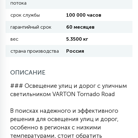
потока
срок службы
100 000 часов
11
УЛИЧНЫЕ ЕЛИ
гарантийный срок
60 месяцев
вес
5.3500 кг
4
ИНТЕРЬЕРНЫЕ ЕЛИ
страна производства
Россия
12
КОМПЛЕКТЫ ДЛЯ ЕЛЕЙ
ОПИСАНИЕ
### Освещение улиц и дорог с уличным
4
ВИДЕО ЗАНАВЕСЫ
светильником VARTON Tornado Road
В поисках надежного и эффективного
524
ПРАЗДНИЧНЫЕ ФИГУРЫ-
решения для освещения улиц и дорог,
ФОНАРИКИ
особенно в регионах с низкими
температурами, стоит обратить
4
КОСМЕТОЛОГИЧЕСКИЕ