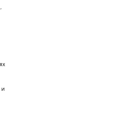
,
ях
 и