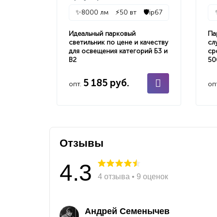
✨
8000 лм
⚡
50 вт
🛡️
ip67
Идеальный парковый
Па
светильник по цене и качеству
сл
для освещения категорий Б3 и
ср
В2
50
5 185 руб.
опт.
оп
Отзывы
4.3
4 отзыва • 9 оценок
Андрей Семенычев