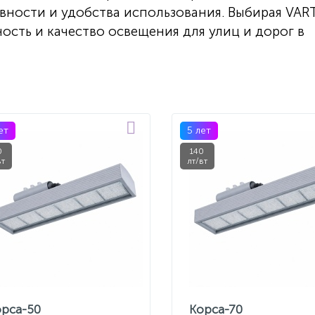
вности и удобства использования. Выбирая VA
ность и качество освещения для улиц и дорог в
ет
5 лет
0
140
вт
лт/вт
орса-50
Корса-70