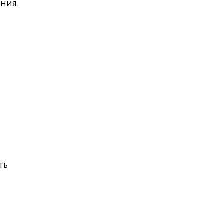
ния.
ть