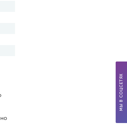
МЫ В СОЦСЕТЯХ
о
нно