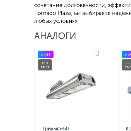
сочетание долговечности, эффекти
Tornado Plaza, вы выбираете надеж
любых условиях.
АНАЛОГИ
5 лет
5 л
160
14
лт/вт
лт/
Триумф-50
К