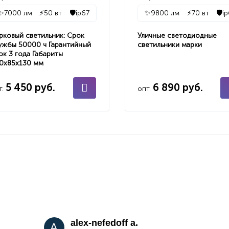
✨
7000 лм
⚡
50 вт
🛡️
ip67
✨
9800 лм
⚡
70 вт
🛡️
i
рковый светильник: Срок
Уличные светодиодные
ужбы 50000 ч Гарантийный
светильники марки
ок 3 года Габариты
0х85х130 мм
5 450 руб.
6 890 руб.
т.
опт.
alex-nefedoff a.
A