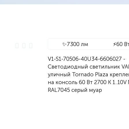
✨
7300 лм
⚡
60 В
V1-S1-70506-40U34-6606027 -
Светодиодный светильник V
уличный Tornado Plaza крепл
на консоль 60 Вт 2700 K 1..10V
RAL7045 серый муар