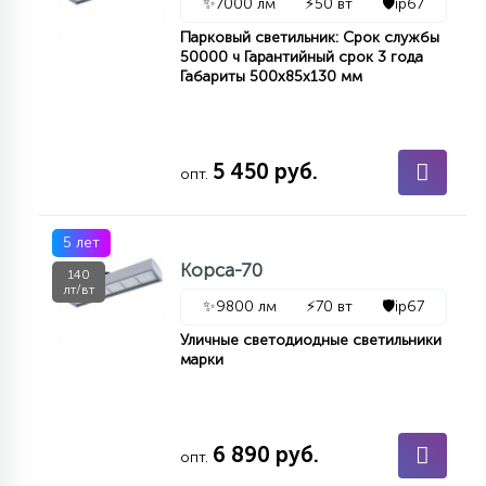
✨
7000 лм
⚡
50 вт
🛡️
ip67
Парковый светильник: Срок службы
50000 ч Гарантийный срок 3 года
Габариты 500х85х130 мм
5 450 руб.
опт.
5 лет
Корса-70
140
лт/вт
✨
9800 лм
⚡
70 вт
🛡️
ip67
Уличные светодиодные светильники
марки
6 890 руб.
опт.