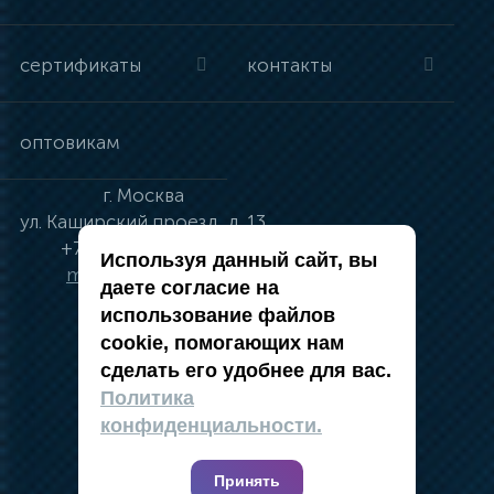
сертификаты
контакты
оптовикам
г.
Москва
ул.
Каширский проезд, д. 13
+7 (495) 134-41-83
Используя данный сайт, вы
moskva@vincci.ru
даете согласие на
использование файлов
cookie, помогающих нам
сделать его удобнее для вас.
политика в отношении обработки
Политика
персональных данных
конфиденциальности.
публичная оферта
карта сайта
Принять