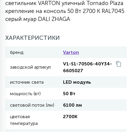
светильник VARTON уличный Tornado Plaza
27
крепление на консоль 50 Вт 2700 K RAL7045
135
13
ДЕРЕВЯННЫЕ
ЦИЛИНДРИЧЕСКИЕ
3D МОТИВЫ
СЕГМЕНТ
серый муар DALI ZHAGA
117
568
10
144
ВОЛНИСТЫЕ
ХАРАКТЕРИСТИКИ
ТАБЛЕТКИ
ГИРЛЯНДЫ
АКСЕССУАРЫ К LED ПАНЕЛЯМ
бренд
Varton
669
79
БРА И ЛЮСТРЫ
ШАРЫ
V1-S1-70506-40Y34-
заводской артикул
6605027
2
источник света
LED модуль
САЛЮТЫ
мощность (вт)
50 Вт
17
световой поток (лм)
6100 лм
ДЕРЕВЬЯ
цветовая
2700K
температура
60
3D ФИГУРЫ ИЗ АКРИЛА