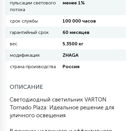
пульсации светового
менее 1%
потока
11
УЛИЧНЫЕ ЕЛИ
срок службы
100 000 часов
гарантийный срок
60 месяцев
4
ИНТЕРЬЕРНЫЕ ЕЛИ
вес
5.3500 кг
модификация
ZHAGA
12
КОМПЛЕКТЫ ДЛЯ ЕЛЕЙ
страна производства
Россия
4
ОПИСАНИЕ
ВИДЕО ЗАНАВЕСЫ
Светодиодный светильник VARTON
524
ПРАЗДНИЧНЫЕ ФИГУРЫ-
Tornado Plaza: Идеальное решение для
ФОНАРИКИ
уличного освещения
4
КОСМЕТОЛОГИЧЕСКИЕ