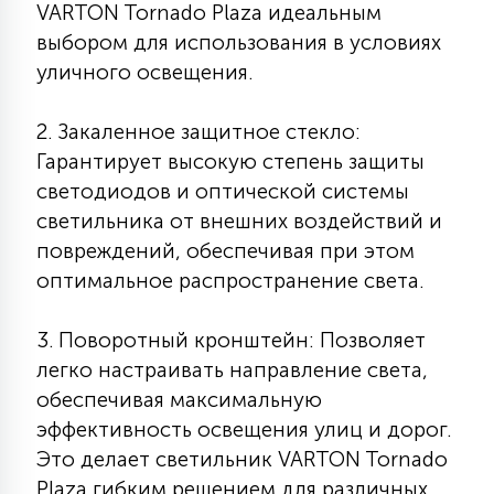
VARTON Tornado Plaza идеальным
7
УПРАВЛЕНИЕ СВЕТОМ
выбором для использования в условиях
уличного освещения.
34
КОМПЛЕКТУЮЩИЕ
2. Закаленное защитное стекло:
Гарантирует высокую степень защиты
4
светодиодов и оптической системы
СТЕКЛЯННЫЕ
светильника от внешних воздействий и
повреждений, обеспечивая при этом
37
оптимальное распространение света.
ПОДВЕСНЫЕ
3. Поворотный кронштейн: Позволяет
12
НАПОЛЬНЫЕ
легко настраивать направление света,
обеспечивая максимальную
эффективность освещения улиц и дорог.
36
НАСТЕННЫЕ
Это делает светильник VARTON Tornado
Plaza гибким решением для различных