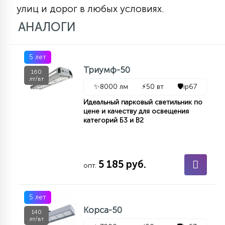
улиц и дорог в любых условиях.
АНАЛОГИ
5 лет
Триумф-50
160
лт/вт
✨
8000 лм
⚡
50 вт
🛡️
ip67
Идеальный парковый светильник по
цене и качеству для освещения
категорий Б3 и В2
5 185 руб.
опт.
5 лет
Корса-50
140
лт/вт