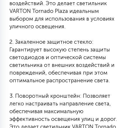
воздействий. Это делает светильник
7
УПРАВЛЕНИЕ СВЕТОМ
VARTON Tornado Plaza идеальным
выбором для использования в условиях
34
уличного освещения.
КОМПЛЕКТУЮЩИЕ
2. Закаленное защитное стекло:
4
Гарантирует высокую степень защиты
СТЕКЛЯННЫЕ
светодиодов и оптической системы
светильника от внешних воздействий и
37
повреждений, обеспечивая при этом
ПОДВЕСНЫЕ
оптимальное распространение света.
12
НАПОЛЬНЫЕ
3. Поворотный кронштейн: Позволяет
легко настраивать направление света,
обеспечивая максимальную
36
НАСТЕННЫЕ
эффективность освещения улиц и дорог.
Это делает светильник VARTON Tornado