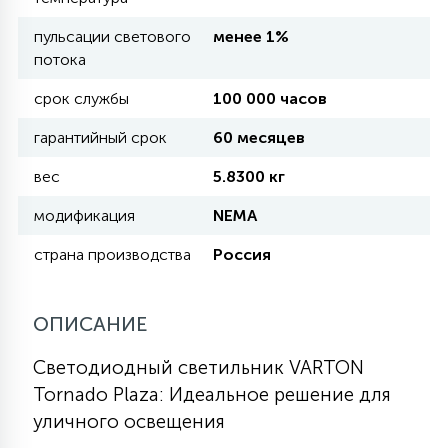
пульсации светового
менее 1%
11
потока
УЛИЧНЫЕ ЕЛИ
срок службы
100 000 часов
4
гарантийный срок
60 месяцев
ИНТЕРЬЕРНЫЕ ЕЛИ
вес
5.8300 кг
12
модификация
NEMA
КОМПЛЕКТЫ ДЛЯ ЕЛЕЙ
страна производства
Россия
4
ВИДЕО ЗАНАВЕСЫ
ОПИСАНИЕ
524
ПРАЗДНИЧНЫЕ ФИГУРЫ-
Светодиодный светильник VARTON
ФОНАРИКИ
Tornado Plaza: Идеальное решение для
уличного освещения
4
КОСМЕТОЛОГИЧЕСКИЕ