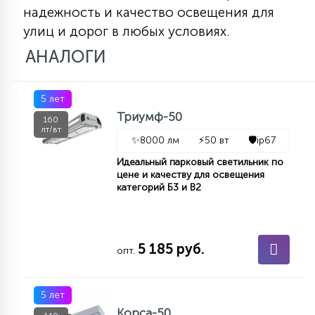
надежность и качество освещения для
улиц и дорог в любых условиях.
АНАЛОГИ
5 лет
Триумф-50
160
лт/вт
✨
8000 лм
⚡
50 вт
🛡️
ip67
Идеальный парковый светильник по
цене и качеству для освещения
категорий Б3 и В2
5 185 руб.
опт.
5 лет
Корса-50