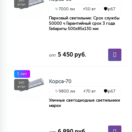
140
лт/вт
✨
7000 лм
⚡
50 вт
🛡️
ip67
Парковый светильник: Срок службы
50000 ч Гарантийный срок 3 года
Габариты 500х85х130 мм
5 450 руб.
опт.
5 лет
Корса-70
140
лт/вт
✨
9800 лм
⚡
70 вт
🛡️
ip67
Уличные светодиодные светильники
марки
6 890 руб.