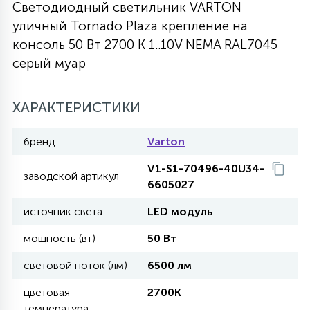
Светодиодный светильник VARTON
27
уличный Tornado Plaza крепление на
135
13
ДЕРЕВЯННЫЕ
ЦИЛИНДРИЧЕСКИЕ
3D МОТИВЫ
СЕГМЕНТ
консоль 50 Вт 2700 K 1..10V NEMA RAL7045
серый муар
117
568
10
144
ВОЛНИСТЫЕ
ТАБЛЕТКИ
ГИРЛЯНДЫ
АКСЕССУАРЫ К LED ПАНЕЛЯМ
ХАРАКТЕРИСТИКИ
669
79
БРА И ЛЮСТРЫ
ШАРЫ
бренд
Varton
V1-S1-70496-40U34-
заводской артикул
6605027
2
САЛЮТЫ
источник света
LED модуль
мощность (вт)
50 Вт
17
ДЕРЕВЬЯ
световой поток (лм)
6500 лм
60
цветовая
2700K
3D ФИГУРЫ ИЗ АКРИЛА
температура