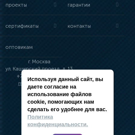
проекты
гарантии
сертификаты
контакты
оптовикам
г.
Москва
ул.
Каширский проезд, д. 13
+7 (495) 134-41-83
Используя данный сайт, вы
moskva@vincci.ru
даете согласие на
использование файлов
cookie, помогающих нам
сделать его удобнее для вас.
политика в отношении обработки
Политика
персональных данных
конфиденциальности.
публичная оферта
карта сайта